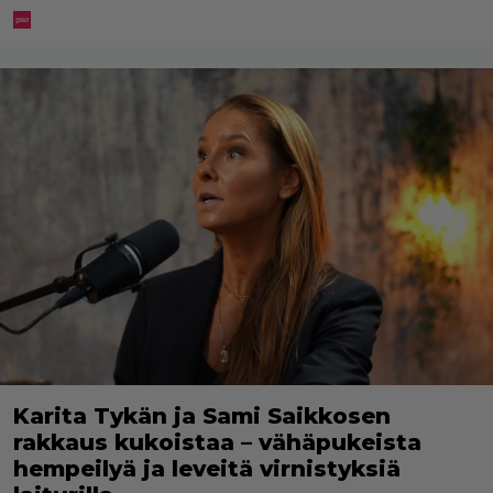
Karita Tykän ja Sami Saikkosen
rakkaus kukoistaa – vähäpukeista
hempeilyä ja leveitä virnistyksiä