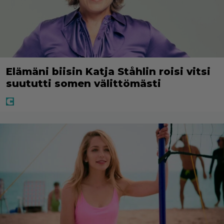
Elämäni biisin Katja Ståhlin roisi vitsi
suututti somen välittömästi