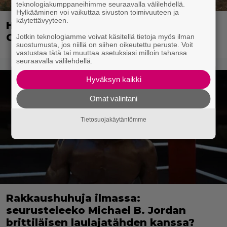
teknologiakumppaneihimme seuraavalla välilehdellä.
Hylkääminen voi vaikuttaa sivuston toimivuuteen ja
käytettävyyteen.
Huijaussivustot hyödyntävät The
Odyssey -elokuvan suosiota
Jotkin teknologiamme voivat käsitellä tietoja myös ilman
suostumusta, jos niillä on siihen oikeutettu peruste. Voit
vastustaa tätä tai muuttaa asetuksiasi milloin tahansa
seuraavalla välilehdellä.
Hyväksyn kaikki
Omat valintani
Tietosuojakäytäntömme
Rakkaushuhuja ilmassa:
seurusteleeko Michael B. Jordan
brittiläisen laulajatähden kanssa?