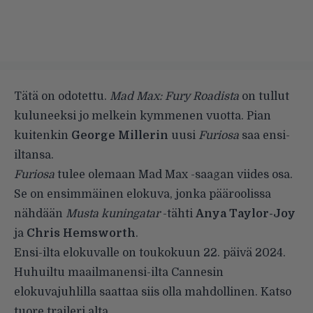
Tätä on odotettu.
Mad Max: Fury Roadista
on tullut
kuluneeksi jo melkein kymmenen vuotta. Pian
kuitenkin
George Millerin
uusi
Furiosa
saa ensi-
iltansa.
Furiosa
tulee olemaan Mad Max -saagan viides osa.
Se on ensimmäinen elokuva, jonka pääroolissa
nähdään
Musta kuningatar
-tähti
Anya Taylor-Joy
ja
Chris Hemsworth
.
Ensi-ilta elokuvalle on toukokuun 22. päivä 2024.
Huhuiltu maailmanensi-ilta Cannesin
elokuvajuhlilla saattaa siis olla mahdollinen. Katso
tuore traileri alta.