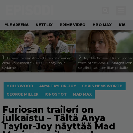
YLE AREENA
NETFLIX
PRIME VIDEO
HBO MAX
K18
1.
2.
Tänään tv:ssä: Koskettava kotimainen
Nyt Netflixissä: 180 miljoona
elokuva vuodelta 2020 – ”Tehty isolla
toimintaseikkailu – Margot Robb
sydämellä”
seksikohtauksen liian pitkälle
HOLLYWOOD
ANYA TAYLOR-JOY
CHRIS HEMSWORTH
GEORGE MILLER
IGNOSTOT
MAD MAX
Furiosan traileri on
julkaistu – Tältä Anya
Taylor-Joy näyttää Mad