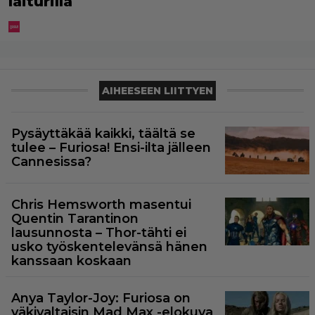
laiturilla
AIHEESEEN LIITTYEN
Pysäyttäkää kaikki, täältä se
tulee – Furiosa! Ensi-ilta jälleen
Cannesissa?
Chris Hemsworth masentui
Quentin Tarantinon
lausunnosta – Thor-tähti ei
usko työskentelevänsä hänen
kanssaan koskaan
Anya Taylor-Joy: Furiosa on
väkivaltaisin Mad Max -elokuva