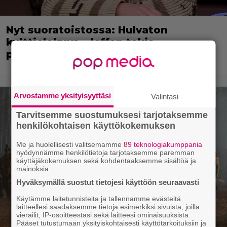
Nyt suoratoistossa: Hulvaton
kulttielokuva – leffan takia
perustettiin uusi uskonto!
Arvostamme yksityisyyttäsi
Valintasi
Tarvitsemme suostumuksesi tarjotaksemme
henkilökohtaisen käyttökokemuksen
Me ja huolellisesti valitsemamme
89 teknologiakumppania
hyödynnämme henkilötietoja tarjotaksemme paremman
käyttäjäkokemuksen sekä kohdentaaksemme sisältöä ja
mainoksia.
Hyväksymällä suostut tietojesi käyttöön seuraavasti
Käytämme laitetunnisteita ja tallennamme evästeitä
laitteellesi saadaksemme tietoja esimerkiksi sivuista, joilla
vierailit, IP-osoitteestasi sekä laitteesi ominaisuuksista.
Pääset tutustumaan yksityiskohtaisesti käyttötarkoituksiin ja