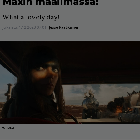
Maxin maailmassa!
What a lovely day!
Julkaistu:
1.12.2023 07:01
Jesse Raatikainen
Furiosa