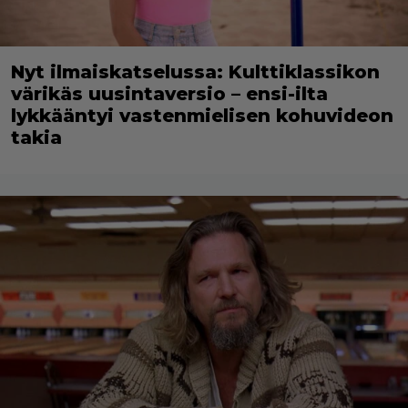
Nyt ilmaiskatselussa: Kulttiklassikon
värikäs uusintaversio – ensi-ilta
lykkääntyi vastenmielisen kohuvideon
takia