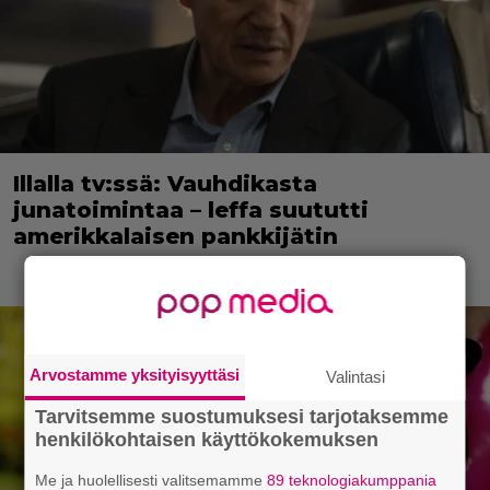
Illalla tv:ssä: Vauhdikasta
junatoimintaa – leffa suututti
amerikkalaisen pankkijätin
Arvostamme yksityisyyttäsi
Valintasi
Tarvitsemme suostumuksesi tarjotaksemme
henkilökohtaisen käyttökokemuksen
Me ja huolellisesti valitsemamme
89 teknologiakumppania