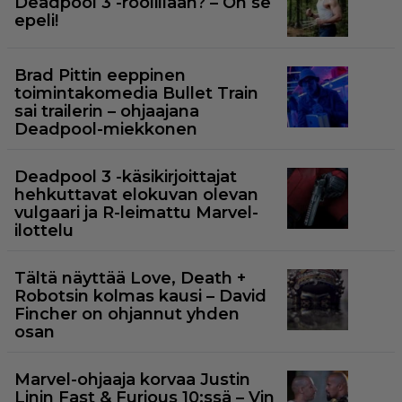
Deadpool 3 -roolillaan? – On se
epeli!
Brad Pittin eeppinen
toimintakomedia Bullet Train
sai trailerin – ohjaajana
Deadpool-miekkonen
Deadpool 3 -käsikirjoittajat
hehkuttavat elokuvan olevan
vulgaari ja R-leimattu Marvel-
ilottelu
Tältä näyttää Love, Death +
Robotsin kolmas kausi – David
Fincher on ohjannut yhden
osan
Marvel-ohjaaja korvaa Justin
Linin Fast & Furious 10:ssä – Vin