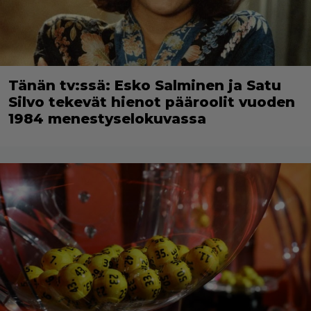
Tänän tv:ssä: Esko Salminen ja Satu
Silvo tekevät hienot pääroolit vuoden
1984 menestyselokuvassa