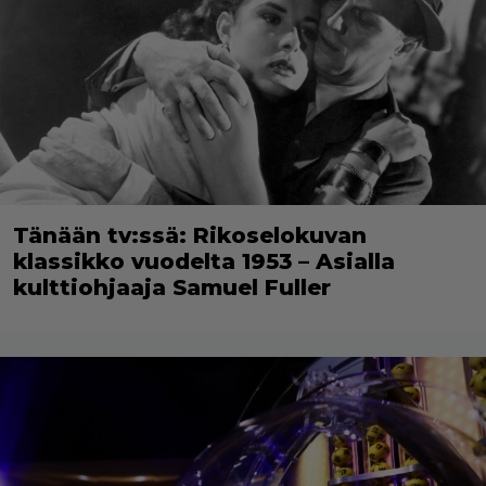
Tänään tv:ssä: Rikoselokuvan
klassikko vuodelta 1953 – Asialla
kulttiohjaaja Samuel Fuller