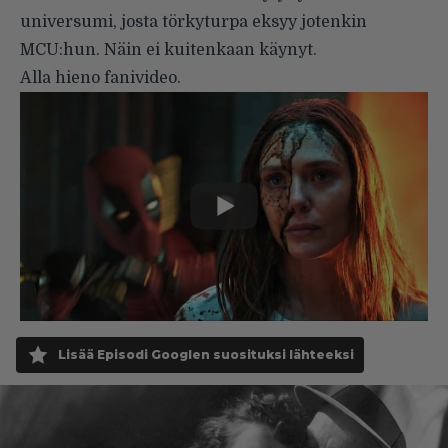
universumi, josta törkyturpa eksyy jotenkin
MCU:hun. Näin ei kuitenkaan käynyt.
Alla hieno fanivideo.
Lisää Episodi Googlen suosituksi lähteeksi