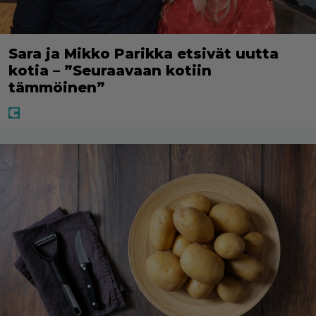
Sara ja Mikko Parikka etsivät uutta
kotia – ”Seuraavaan kotiin
tämmöinen”