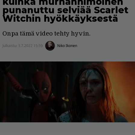
kuinka murhanhimoinen
punanuttu selviää Scarlet
Witchin hyökkäyksestä
Onpa tämä video tehty hyvin.
Julkaistu:
3.7.2022 15:59
Niko Ikonen