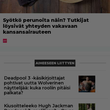
Syötkö perunoita näin? Tutkijat
löysivät yhteyden vakavaan
kansansairauteen
AIHEESEEN LIITTYEN
Deadpool 3 -käsikirjoittajat
pohtivat uutta Wolverinen
näyttelijää: kuka rooliin pitäisi
palkata?
Kiusoitteleeko Hugh Jackman