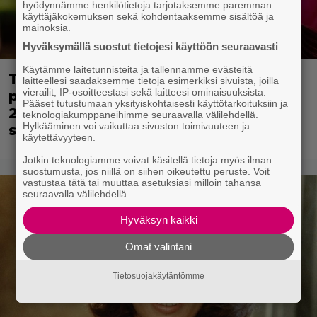
hyödynnämme henkilötietoja tarjotaksemme paremman
käyttäjäkokemuksen sekä kohdentaaksemme sisältöä ja
mainoksia.
Hyväksymällä suostut tietojesi käyttöön seuraavasti
Käytämme laitetunnisteita ja tallennamme evästeitä
Tänään tv:ssä: Tekikö Johnny Depp
laitteellesi saadaksemme tietoja esimerkiksi sivuista, joilla
vierailit, IP-osoitteestasi sekä laitteesi ominaisuuksista.
parhaan roolisuorituksensa vuonna
Pääset tutustumaan yksityiskohtaisesti käyttötarkoituksiin ja
2005 – Elokuva kuin suoraan
teknologiakumppaneihimme seuraavalla välilehdellä.
Hylkääminen voi vaikuttaa sivuston toimivuuteen ja
satukirjasta!
käytettävyyteen.
Jotkin teknologiamme voivat käsitellä tietoja myös ilman
suostumusta, jos niillä on siihen oikeutettu peruste. Voit
vastustaa tätä tai muuttaa asetuksiasi milloin tahansa
seuraavalla välilehdellä.
Hyväksyn kaikki
Omat valintani
Tietosuojakäytäntömme