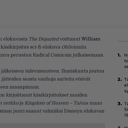
n elokuvasta
The Departed
voittanut
William
äsikirjoitus sci-fi-elokuva
Oblivioniin
.
uva perustuu Radical Comicsin julkaisemaan
N
t
s
 jälkeiseen tulevaisuuteen. Ihmiskunta joutuu
jätteiden seasta vanhoja aarteita etsivät
T
e
tuneen maanpinnan.
s
n kirjoittanut käsikirjoitukset muiden
n verkko
ja
Kingdom of Heaven – Taivas maan
T
S
estaan juuri saanut valmiiksi Disneyn elokuvan
1