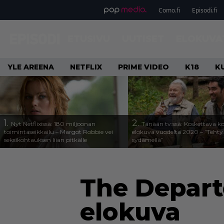
Como.fi
Episodi.fi
ETUSIVU
UUTISET
ELOKUVA
YLE AREENA
NETFLIX
PRIME VIDEO
K18
K
1.
2.
Nyt Netflixissä: 180 miljoonan
Tänään tv:ssä: Koskettava k
toimintaseikkailu – Margot Robbie vei
elokuva vuodelta 2020 – ”Tehty 
seksikohtauksen liian pitkälle
sydämellä”
The Departe
elokuva