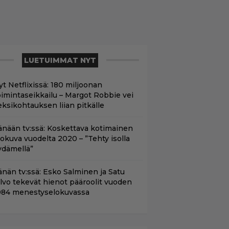
LUETUIMMAT NYT
yt Netflixissä: 180 miljoonan
oimintaseikkailu – Margot Robbie vei
eksikohtauksen liian pitkälle
änään tv:ssä: Koskettava kotimainen
lokuva vuodelta 2020 – ”Tehty isolla
ydämellä”
änän tv:ssä: Esko Salminen ja Satu
ilvo tekevät hienot pääroolit vuoden
984 menestyselokuvassa