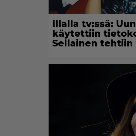
Illalla tv:ssä: U
käytettiin tieto
Sellainen tehtii