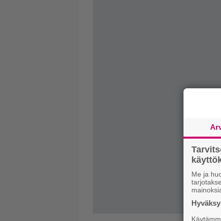
Ar
Tarvit
käytt
Me ja huo
tarjotak
mainoksi
Hyväksym
Käytämme 