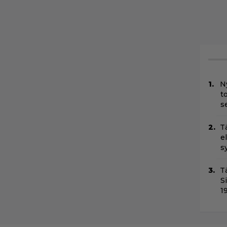
N
t
s
T
e
s
T
S
1