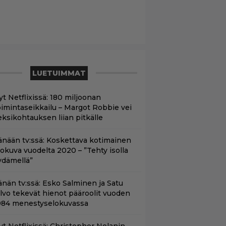
LUETUIMMAT
yt Netflixissä: 180 miljoonan
oimintaseikkailu – Margot Robbie vei
eksikohtauksen liian pitkälle
änään tv:ssä: Koskettava kotimainen
lokuva vuodelta 2020 – ”Tehty isolla
ydämellä”
änän tv:ssä: Esko Salminen ja Satu
ilvo tekevät hienot pääroolit vuoden
984 menestyselokuvassa