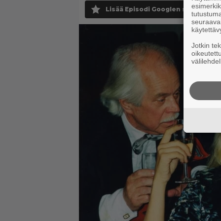
esimerkiks
Lisää Episodi Googlen suosituksi 
tutustuma
seuraaval
käytettäv
Jotkin te
oikeutett
välilehdel