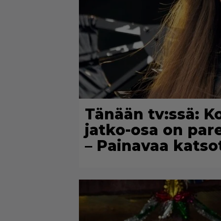
Tänään tv:ssä: 
jatko-osa on pa
– Painavaa katso