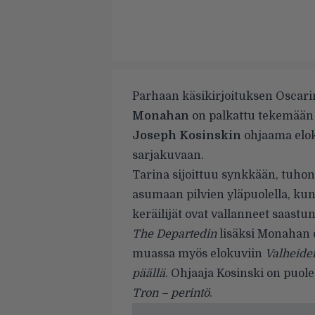
Parhaan käsikirjoituksen Oscari
Monahan
on palkattu tekemään k
Joseph Kosinskin
ohjaama elok
sarjakuvaan.
Tarina sijoittuu synkkään, tuhon
asumaan pilvien yläpuolella, kun 
keräilijät ovat vallanneet saas
The Departedin
lisäksi Monahan o
muassa myös elokuviin
Valheide
päällä
. Ohjaaja Kosinski on puol
Tron – perintö
.