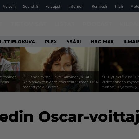
Voice.fi
Soundi.fi
Pelaaja.fi
Inferno.fi
Rumba.fi
Tilt.fi
Metel
T
TIETOVISAT
LISTAT
PODCAST
KILPA
ULTTIELOKUVA
PLEX
YSÄRI
HBO MAX
ILMAI
3.
4.
otimainen
Tänän tv:ssä: Esko Salminen ja Satu
Nyt Netflixissä: 
isolla
Silvo tekevät hienot pääroolit vuoden 1984
viiden tähden mystee
menestyselokuvassa
hienosti kirjoitettu y
din Oscar-voittaja