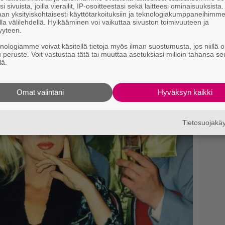
i sivuista, joilla vierailit, IP-osoitteestasi sekä laitteesi ominaisuuksista
Ne
lähteeksi
an yksityiskohtaisesti käyttötarkoituksiin ja teknologiakumppaneihimm
m
la välilehdellä. Hylkääminen voi vaikuttaa sivuston toimivuuteen ja
”
yyteen.
t
knologiamme voivat käsitellä tietoja myös ilman suostumusta, jos niillä o
u peruste. Voit vastustaa tätä tai muuttaa asetuksiasi milloin tahansa se
lä.
Omat valintani
Hyväksyn kaikki
Tietosuojak