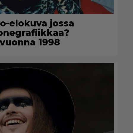
uno-elokuva jossa
konegrafiikkaa?
n vuonna 1998