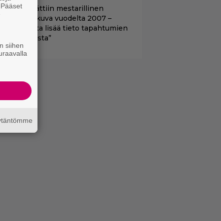
. Pääset
tflixiin lisättiin mestarillinen
e
ysteerielokuva vuodelta 2007 –
Kiehtovuutta lisää tieto tapahtumien
odellisuudesta”
n siihen
uraavalla
äytäntömme