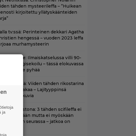
yt Netflixissä: Christopher Nolanin
iiden tähden mysteerileffa – ”Huikean
ienosti kirjoitettu yllätyskäänteiden
rja”
lalla tv:ssä: Perinteinen dekkari Agatha
hristien hengessä – vuoden 2023 leffa
arjoaa murhamysteerin
in aikuisille: Ilmaiskatselussa villi 90-
uvun kyborgisekoilu – tässä elokuvassa
ikään ei ole pyhää
änään tv:ssä: Viiden tähden rikostarina
0 vuoden takaa – Lajityyppinsä
sen
arhaita elokuvia
tietoja
t suoratoistona: 3 tähden scifileffa ei
 ja
litä edeltäjiään mutta ei myöskään
äpeä niiden seurassa – jatkoa on
uvassa
toja