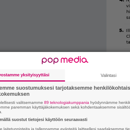
N
v
h
sa
Il
C
t
Va
l
m
vostamme yksityisyyttäsi
Valintasi
T
3
semme suostumuksesi tarjotaksemme henkilökohtai
p
ökokemuksen
lellisesti valitsemamme
89 teknologiakumppania
hyödynnämme henkilö
Ny
semme paremman käyttäjäkokemuksen sekä kohdentaaksemme sisältöä
y
a.
h
ällä suostut tietojesi käyttöön seuraavasti
l
laitetunnisteita ja tallennamme evästeitä laitteellesi saadaksemme tie