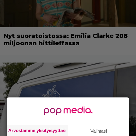
Nyt suoratoistossa: Emilia Clarke 208
miljoonan hittileffassa
Arvostamme yksityisyyttäsi
Valintasi