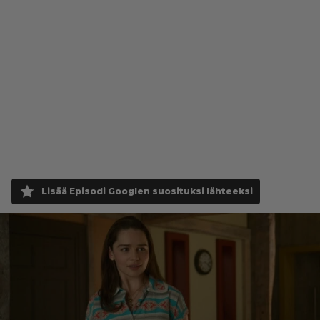
Lisää Episodi Googlen suosituksi lähteeksi