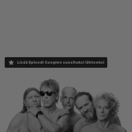
Lisää Episodi Googlen suosituksi lähteeksi