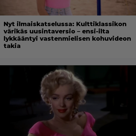
Nyt ilmaiskatselussa: Kulttiklassikon
värikäs uusintaversio – ensi-ilta
lykkääntyi vastenmielisen kohuvideon
takia