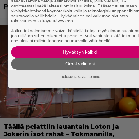
saadaksemme tietoja esimerkiksi sivuista, joilla vierailit, IP-
perustettiin uusi uskonto!
osoitteestasi sekä laitteesi ominaisuuksista. Pääset tutustumaan
yksityiskohtaisesti käyttötarkoituksiin ja teknologiakumppaneihi
seuraavalla välilehdellä. Hylkääminen voi vaikuttaa sivuston
toimivuuteen ja käytettävyyteen.
Jotkin teknologiamme voivat käsitellä tietoja myös ilman suostum
jos niillä on siihen oikeutettu peruste. Voit vastustaa tätä tai muut
asetuksiasi milloin tahansa seuraavalla välilehdellä.
Hyväksyn kaikki
Omat valintani
Tietosuojakäytäntömme
Täällä pelattiin lauantain Loton ja
Jokerin isot rahat – Tokmannilla,