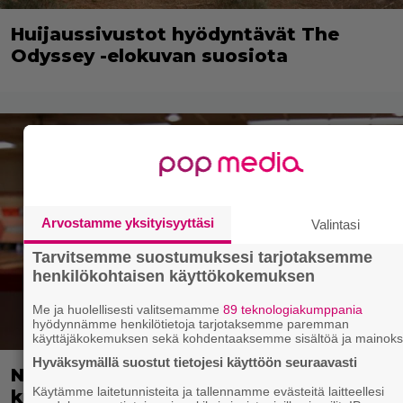
Huijaussivustot hyödyntävät The
Odyssey -elokuvan suosiota
Arvostamme yksityisyyttäsi
Valintasi
Tarvitsemme suostumuksesi tarjotaksemme
henkilökohtaisen käyttökokemuksen
Me ja huolellisesti valitsemamme
89 teknologiakumppania
hyödynnämme henkilötietoja tarjotaksemme paremman
käyttäjäkokemuksen sekä kohdentaaksemme sisältöä ja mainoks
Hyväksymällä suostut tietojesi käyttöön seuraavasti
Nyt suoratoistossa: Hulvaton
Käytämme laitetunnisteita ja tallennamme evästeitä laitteellesi
kulttielokuva – leffan takia