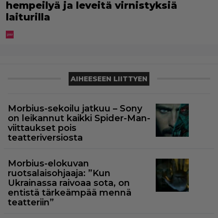
hempeilyä ja leveitä virnistyksiä
laiturilla
AIHEESEEN LIITTYEN
Morbius-sekoilu jatkuu – Sony
on leikannut kaikki Spider-Man-
viittaukset pois
teatteriversiosta
Morbius-elokuvan
ruotsalaisohjaaja: ”Kun
Ukrainassa raivoaa sota, on
entistä tärkeämpää mennä
teatteriin”