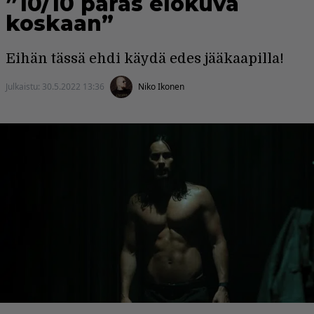
”10/10 paras elokuva
koskaan”
Eihän tässä ehdi käydä edes jääkaapilla!
Julkaistu:
30.5.2022 13:36
Niko Ikonen