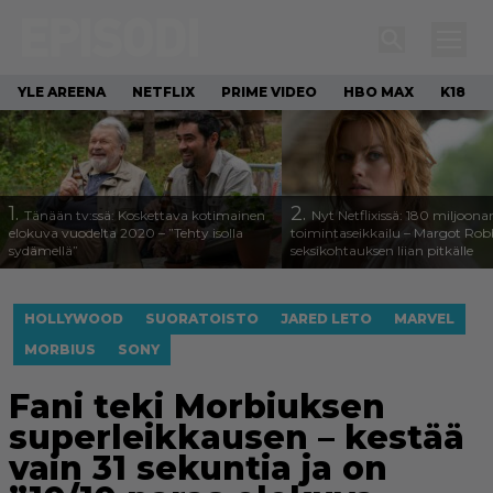
YLE AREENA
NETFLIX
PRIME VIDEO
HBO MAX
K18
1.
2.
Tänään tv:ssä: Koskettava kotimainen
Nyt Netflixissä: 180 miljoona
elokuva vuodelta 2020 – ”Tehty isolla
toimintaseikkailu – Margot Robb
sydämellä”
seksikohtauksen liian pitkälle
HOLLYWOOD
SUORATOISTO
JARED LETO
MARVEL
MORBIUS
SONY
Fani teki Morbiuksen
superleikkausen – kestää
vain 31 sekuntia ja on