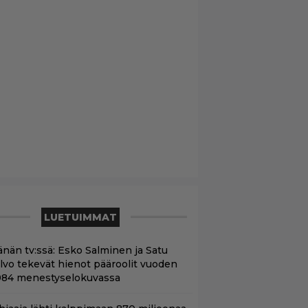
LUETUIMMAT
änän tv:ssä: Esko Salminen ja Satu
ilvo tekevät hienot pääroolit vuoden
984 menestyselokuvassa