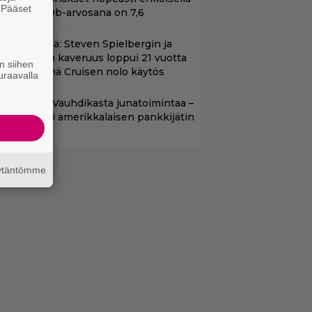
. Pääset
ikalla – IMDb-arvosana on 7,6
e
änään tv:ssä: Steven Spielbergin ja
om Cruisen kaveruus loppui 21 vuotta
n siihen
itten – Syynä Cruisen nolo käytös
uraavalla
lalla tv:ssä: Vauhdikasta junatoimintaa –
effa suututti amerikkalaisen pankkijätin
äytäntömme