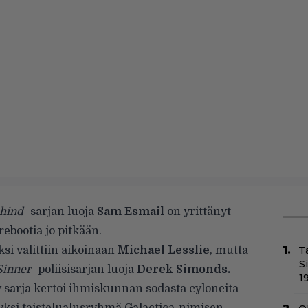
ehind
-sarjan luoja
Sam Esmail
on yrittänyt
rebootia jo pitkään.
aksi valittiin aikoinaan
Michael Lesslie
, mutta
T
S
Sinner
-poliisisarjan luoja
Derek Simonds.
1
 sarja kertoi ihmiskunnan sodasta cyloneita