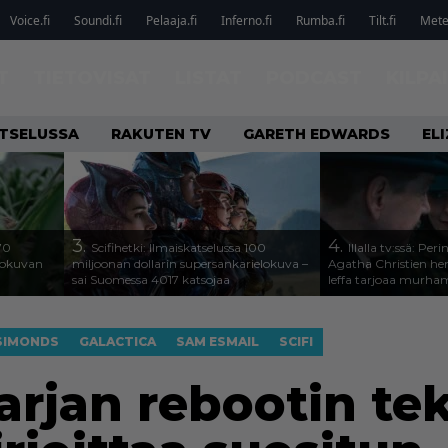
Voice.fi
Soundi.fi
Pelaaja.fi
Inferno.fi
Rumba.fi
Tilt.fi
Metel
T
TIETOVISAT
LISTAT
PODCAST
KILPA
ATSELUSSA
RAKUTEN TV
GARETH EDWARDS
EL
3.
4.
70
Scifihetki: Ilmaiskatselussa 100
Illalla tv:ssä: Per
elokuvan
miljoonan dollarin supersankarielokuva –
Agatha Christien he
sai Suomessa 4017 katsojaa
leffa tarjoaa murha
SIMONDS
GALACTICA
SAM ESMAIL
SCIFI
arjan rebootin tek