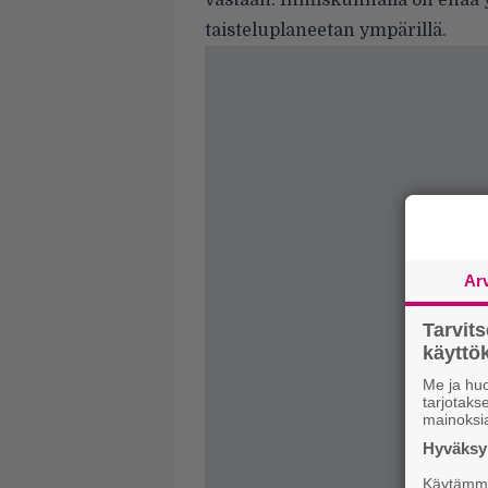
vastaan. Ihmiskunnalla on enää 
taisteluplaneetan ympärillä.
Ar
Tarvit
käytt
Me ja huo
tarjotak
mainoksi
Hyväksym
Käytämme 