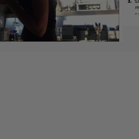
Sc
m
–