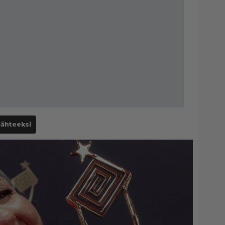
lähteeksi