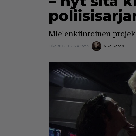
– nyt sitä k
poliisisarja
Mielenkiintoinen projekti
Julkaistu:
6.1.2024 15:59
Niko Ikonen