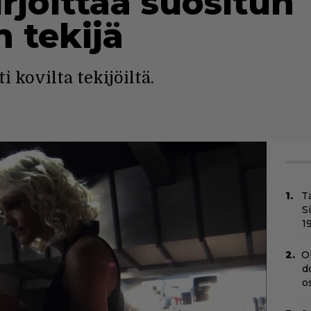
irjoittaa suositun
n tekijä
 kovilta tekijöiltä.
T
S
1
O
d
o