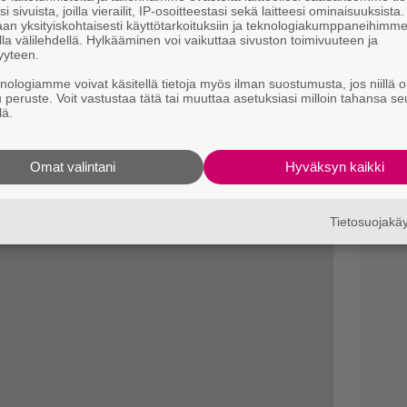
i sivuista, joilla vierailit, IP-osoitteestasi sekä laitteesi ominaisuuksista
k
an yksityiskohtaisesti käyttötarkoituksiin ja teknologiakumppaneihimm
la välilehdellä. Hylkääminen voi vaikuttaa sivuston toimivuuteen ja
osina 2003-2009.
Star Trek: Deep Space Ninen
yyteen.
T
T
in sarjan uusiksi. Pääosissa nähtiin
Edward
knologiamme voivat käsitellä tietoja myös ilman suostumusta, jos niillä o
s
u peruste. Voit vastustaa tätä tai muuttaa asetuksiasi milloin tahansa se
 Katee Sackoff, Jaimie Bamber, Grace
lä.
Il
l
make, vaan täysin oma juttunsa.
Omat valintani
Hyväksyn kaikki
Tietosuojak