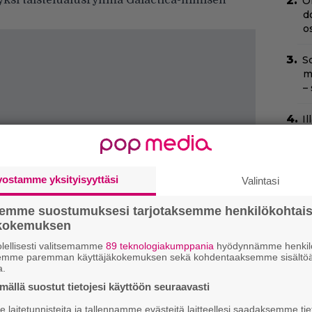
yksi taistelualusryhmä Galactica-nimisen
O
d
o
Sc
m
–
Il
C
t
H
vostamme yksityisyyttäsi
Valintasi
e
M
semme suostumuksesi tarjotaksemme henkilökohtai
e
ökokemuksen
lellisesti valitsemamme
89 teknologiakumppania
hyödynnämme henkilö
Va
semme paremman käyttäjäkokemuksen sekä kohdentaaksemme sisältöä
K1
a.
ällä suostut tietojesi käyttöön seuraavasti
Yö
laitetunnisteita ja tallennamme evästeitä laitteellesi saadaksemme tie
k