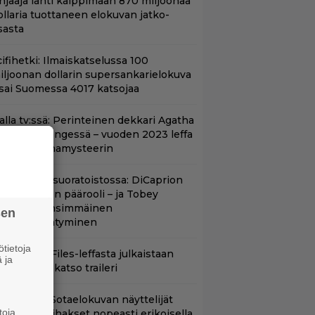
hjaaja lähti kalppimaan 870 miljoonaa
ollaria tuottaneen elokuvan jatko-
sasta
ifihetki: Ilmaiskatselussa 100
iljoonan dollarin supersankarielokuva
 sai Suomessa 4017 katsojaa
lalla tv:ssä: Perinteinen dekkari Agatha
hristien hengessä – vuoden 2023 leffa
arjoaa murhamysteerin
uippuleffa suoratoistossa: DiCaprion
nsimmäinen päärooli – ja Tobey
aguiren ensimmäinen
sen
lokuvaesiintyminen
tietoja
nhasta X-Files-leffasta julkaistaan
 ja
8-versio – katso traileri
llä tv:ssä: Sotaelokuvan näyttelijät
toja
asvattivat lihakset nopeasti erikoisella