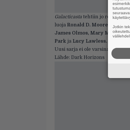
esimerkiks
tutustuma
seuraaval
Galacticasta
tehtiin jo reboot vu
käytettäv
luoja
Ronald D. Moore
teki sillo
Jotkin te
oikeutett
James Olmos, Mary McDonnell,
välilehdel
Park
ja
Lucy Lawless.
Uusi sarja ei ole varsinainen re
Lähde:
Dark Horizons