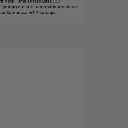
ifihetki: Ilmaiskatselussa 100
iljoonan dollarin supersankarielokuva
 sai Suomessa 4017 katsojaa