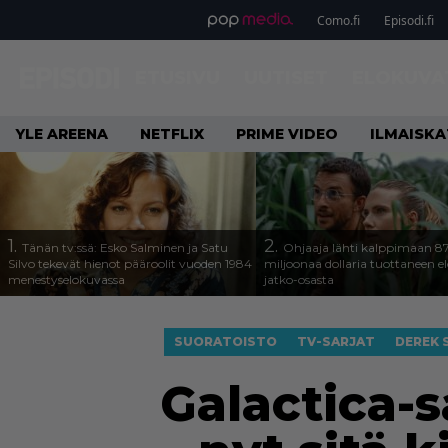
Como.fi
Episodi.fi
ETUSIVU
UUTISET
ELOKUVA
YLE AREENA
NETFLIX
PRIME VIDEO
ILMAISK
1.
2.
Tänän tv:ssä: Esko Salminen ja Satu
Ohjaaja lähti kalppimaan 8
Silvo tekevät hienot pääroolit vuoden 1984
miljoonaa dollaria tuottaneen 
menestyselokuvassa
jatko-osasta
SUORATOISTO
TV-SARJAT
DEREK 
Galactica-s