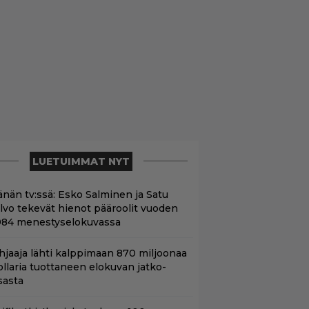
LUETUIMMAT NYT
änän tv:ssä: Esko Salminen ja Satu
ilvo tekevät hienot pääroolit vuoden
984 menestyselokuvassa
hjaaja lähti kalppimaan 870 miljoonaa
ollaria tuottaneen elokuvan jatko-
sasta