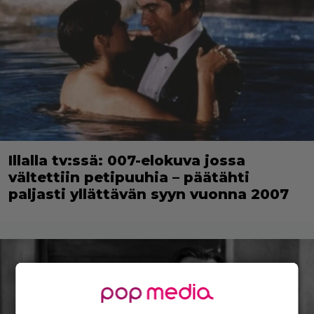
Illalla tv:ssä: 007-elokuva jossa
vältettiin petipuuhia – päätähti
paljasti yllättävän syyn vuonna 2007