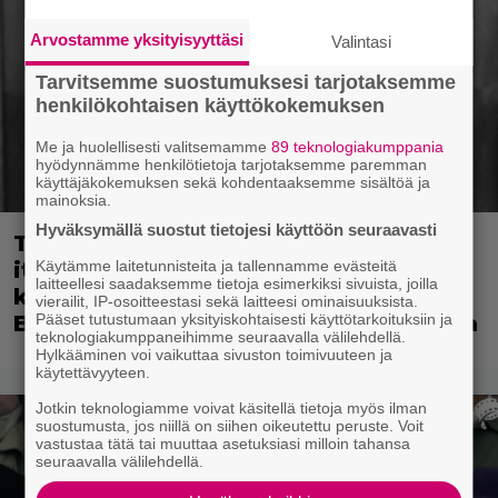
Arvostamme yksityisyyttäsi
Valintasi
Tarvitsemme suostumuksesi tarjotaksemme
henkilökohtaisen käyttökokemuksen
Me ja huolellisesti valitsemamme
89 teknologiakumppania
hyödynnämme henkilötietoja tarjotaksemme paremman
käyttäjäkokemuksen sekä kohdentaaksemme sisältöä ja
mainoksia.
Hyväksymällä suostut tietojesi käyttöön seuraavasti
Tänään tv:ssä: Vuoden 2023
Käytämme laitetunnisteita ja tallennamme evästeitä
italialaisesta elokuvasta tuli
laitteellesi saadaksemme tietoja esimerkiksi sivuista, joilla
kotimaassaan suositumpi kuin
vierailit, IP-osoitteestasi sekä laitteesi ominaisuuksista.
Pääset tutustumaan yksityiskohtaisesti käyttötarkoituksiin ja
Barbie – Nyt ensiesityksenä Suomessa
teknologiakumppaneihimme seuraavalla välilehdellä.
Hylkääminen voi vaikuttaa sivuston toimivuuteen ja
käytettävyyteen.
Jotkin teknologiamme voivat käsitellä tietoja myös ilman
suostumusta, jos niillä on siihen oikeutettu peruste. Voit
vastustaa tätä tai muuttaa asetuksiasi milloin tahansa
seuraavalla välilehdellä.