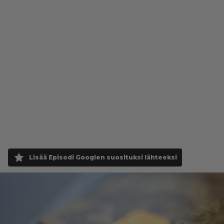
Lisää Episodi Googlen suosituksi lähteeksi