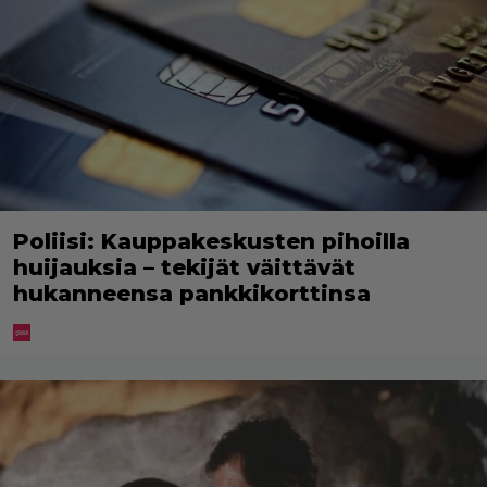
Poliisi: Kauppakeskusten pihoilla
huijauksia – tekijät väittävät
hukanneensa pankkikorttinsa