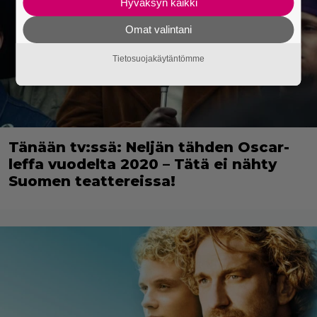
Hyväksyn kaikki
Omat valintani
Tietosuojakäytäntömme
Tänään tv:ssä: Neljän tähden Oscar-
leffa vuodelta 2020 – Tätä ei nähty
Suomen teattereissa!