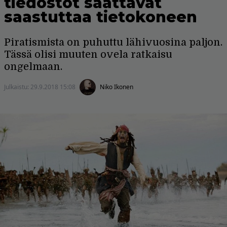
tiedostot saattavat
saastuttaa tietokoneen
Piratismista on puhuttu lähivuosina paljon.
Tässä olisi muuten ovela ratkaisu
ongelmaan.
Julkaistu:
29.9.2018 15:08
Niko Ikonen