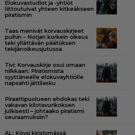
Elokuvastudiot ja -yhtiöt
liittoutuivat yhteen kitkeäkseen
piratismin
Taas menivät korvauskirjeet
puihin – Norjan korkein oikeus
teki yllättävän päätöksen
tekijänoikeusjutussa
Tivi: Korvauskirje osui omaan
nilkkaan: Piratismista
syyttäneelle elokuvayhtiölle
napsahti jättilasku
Piraattipuolueen ehdokas teki
vakavan kilotavurikoksen
julkisesti – johtaako piratismi
seuraamuksiin?
AL: Köysi kiristymässä