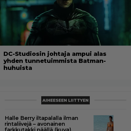
DC-Studiosin johtaja ampui alas
yhden tunnetuimmista Batman-
huhuista
AIHEESEEN LIITTYEN
Halle Berry iltapalalla ilman
rintaliivejä – avonainen
farkkutakki päällä (kuva)