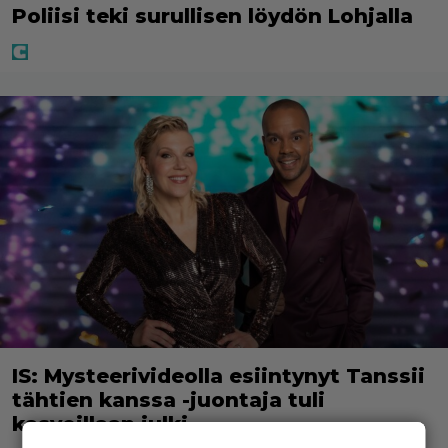
Poliisi teki surullisen löydön Lohjalla
IS: Mysteerivideolla esiintynyt Tanssii
tähtien kanssa -juontaja tuli
kasvoillaan julki