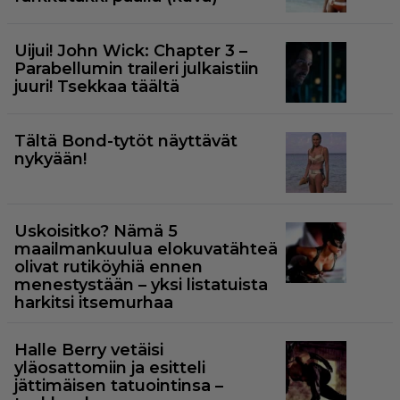
Uijui! John Wick: Chapter 3 –
Parabellumin traileri julkaistiin
juuri! Tsekkaa täältä
Tältä Bond-tytöt näyttävät
nykyään!
Uskoisitko? Nämä 5
maailmankuulua elokuvatähteä
olivat rutiköyhiä ennen
menestystään – yksi listatuista
harkitsi itsemurhaa
Halle Berry vetäisi
yläosattomiin ja esitteli
jättimäisen tatuointinsa –