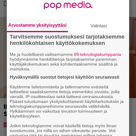
Arvostamme yksityisyyttäsi
Valintasi
Tarvitsemme suostumuksesi tarjotaksemme
henkilökohtaisen käyttökokemuksen
Me ja huolellisesti valitsemamme
89 teknologiakumppania
hyödynnämme henkilötietoja tarjotaksemme paremman
käyttäjäkokemuksen sekä kohdentaaksemme sisältöä ja
mainoksia.
Hyväksymällä suostut tietojesi käyttöön seuraavasti
Käytämme laitetunnisteita ja tallennamme evästeitä
laitteellesi saadaksemme tietoja esimerkiksi sivuista, joilla
vierailit, IP-osoitteestasi sekä laitteesi ominaisuuksista.
Pääset tutustumaan yksityiskohtaisesti käyttötarkoituksiin ja
IL: Teemu Lehtilälle jälleen uusi rooli
teknologiakumppaneihimme seuraavalla välilehdellä.
Hylkääminen voi vaikuttaa sivuston toimivuuteen ja
Salatuissa elämissä
käytettävyyteen.
Jotkin teknologiamme voivat käsitellä tietoja myös ilman
suostumusta, jos niillä on siihen oikeutettu peruste. Voit
vastustaa tätä tai muuttaa asetuksiasi milloin tahansa