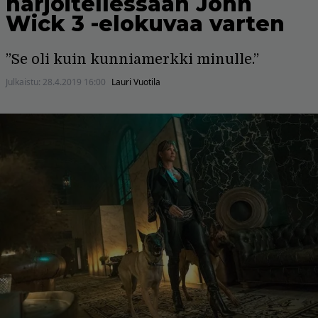
harjoitellessaan John
Wick 3 -elokuvaa varten
”Se oli kuin kunniamerkki minulle.”
Julkaistu:
28.4.2019 16:00
Lauri Vuotila