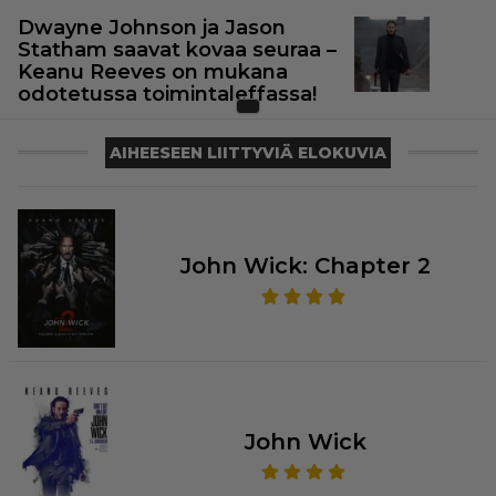
Dwayne Johnson ja Jason
Statham saavat kovaa seuraa –
Keanu Reeves on mukana
odotetussa toimintaleffassa!
AIHEESEEN LIITTYVIÄ ELOKUVIA
John Wick: Chapter 2
John Wick