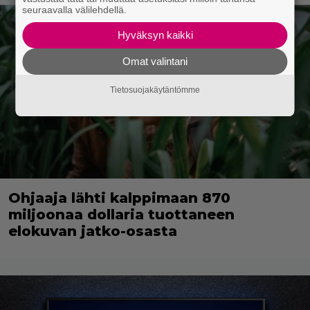
seuraavalla välilehdellä.
Hyväksyn kaikki
Omat valintani
Tietosuojakäytäntömme
Ohjaaja lähti kalppimaan 870
miljoonaa dollaria tuottaneen
elokuvan jatko-osasta