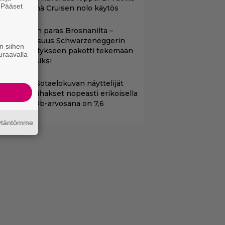
. Pääset
itten – Syynä Cruisen nolo käytös
e
llan Bond on paras Brosnanilta –
amankaltaisuus Schwarzeneggerin
n siihen
oimintatykitykseen pakotti tekemään
uraavalla
ässärin uusiksi
llä tv:ssä: Sotaelokuvan näyttelijät
asvattivat lihakset nopeasti erikoisella
ikalla – IMDb-arvosana on 7,6
äytäntömme