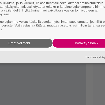
i sivuista, joilla vierailit, IP-osoitteestasi sekä laitteesi ominaisuuksista
s
an yksityiskohtaisesti käyttötarkoituksiin ja teknologiakumppaneihimm
jan henkilöllisyys vasta kuvausten viimeisenä
la välilehdellä. Hylkääminen voi vaikuttaa sivuston toimivuuteen ja
yyteen.
I
 harmaalla taustavärillä kopiosuojatun
s
nen sivua vasta, kun oli aika kuvata.
knologiamme voivat käsitellä tietoja myös ilman suostumusta, jos niillä o
t
u peruste. Voit vastustaa tätä tai muuttaa asetuksiasi milloin tahansa se
allekirjoitettava salassapitolausekkeet osana
k
lä.
aikista varotoimista huolimatta tietoja
Yö
llisyys paljastui ennen ensi-iltaa.
Omat valintani
Hyväksyn kaikki
k
matoes -sivustolla elokuva saa 82 prosentin
k
skiarvo on 6,9/10. Sivuston kriitikkoyhteenveto
Tietosuojak