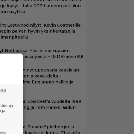
irje löytyi – tältä 007-hahmon piti alun
erin näyttää
lint Eastwood näytti Kevin Costnerille
aapin paikan hyvin yksinkertaisella
oimenpiteellä
t Netflixissä: Yksi viime vuosien
arhaista rikossarjoista – IMDB-arvio 8,8
etflixissä on nyt upea sarja keskiajan
uninkaallisten aikakaudelta –
eskiössä julma Englannin hallitsija
enrik VIII
sen
änään tv:ssä: Loistoleffa vuodelta 1999
tietoja
 Stephen King ja Tom Hanks laadun
 ja
akeina
änään tv:ssä: Steven Spielbergin ja
om Cruisen kaveruus loppui 21 vuotta
toja