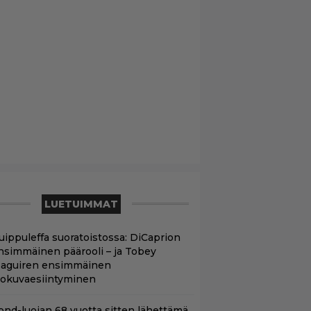
LUETUIMMAT
uippuleffa suoratoistossa: DiCaprion
nsimmäinen päärooli – ja Tobey
aguiren ensimmäinen
lokuvaesiintyminen
ond-luojan 68 vuotta sitten lähettämä