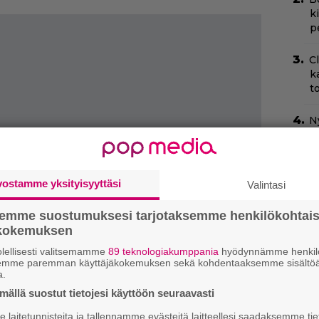
k
p
C
k
t
Ny
p
N
k
vostamme yksityisyyttäsi
Valintasi
k
H
semme suostumuksesi tarjotaksemme henkilökohtai
ökokemuksen
T
lellisesti valitsemamme
89 teknologiakumppania
hyödynnämme henkilö
–
semme paremman käyttäjäkokemuksen sekä kohdentaaksemme sisältöä
t
a.
ällä suostut tietojesi käyttöön seuraavasti
T
T
laitetunnisteita ja tallennamme evästeitä laitteellesi saadaksemme tie