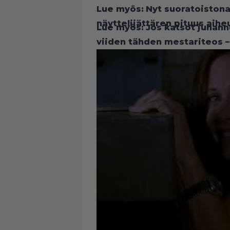
Lue myös:
Nyt suoratoistona
näyttelijättären pituus aihe
Lue myös:
Jos katsot juhann
viiden tähden mestariteos – 