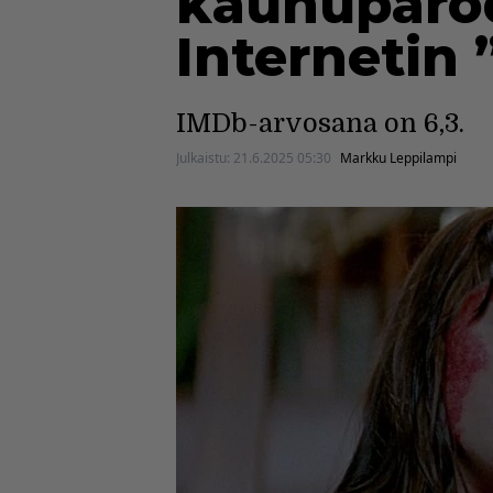
kauhuparod
Internetin 
IMDb-arvosana on 6,3.
Julkaistu:
21.6.2025 05:30
Markku Leppilampi