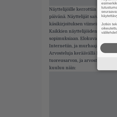
esimerkiks
tutustuma
Näyttelijöille kerrottiin murhaa
seuraaval
käytettäv
päivänä. Näyttelijät saivat myös
käsikirjoituksen viimeiset kymme
Jotkin te
oikeutett
Kaikkien näyttelijöiden oli vielä 
välilehdel
sopimuksiaan. Elokuvasta vuoti k
Internetiin, ja murhaajan henkilö
Arvosteluja keräävällä Rotten To
tuoreusarvon, ja arvostelujen ke
kuuluu näin: