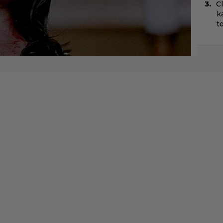
C
k
t