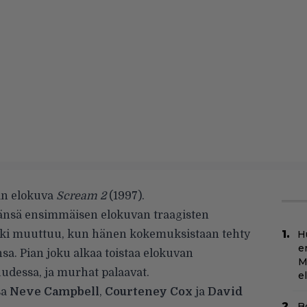
ään elokuva
Scream 2
(1997).
äänsä ensimmäisen elokuvan traagisten
kki muuttuu, kun hänen kokemuksistaan tehty
H
e
nsa. Pian joku alkaa toistaa elokuvan
M
uudessa, ja murhat palaavat.
e
sa
Neve Campbell
,
Courteney Cox
ja
David
B