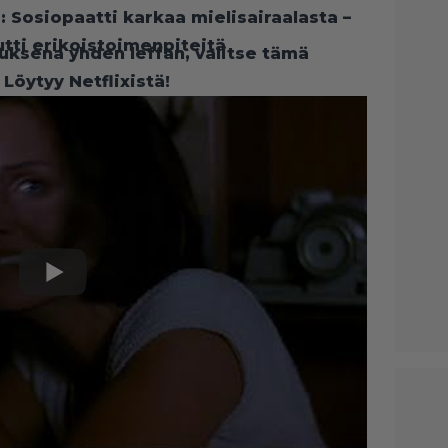
: Sosiopaatti karkaa mielisairaalasta –
utti erikoistoimenpiteitä
uksena yhden leffan, valitse tämä
Löytyy Netflixistä!