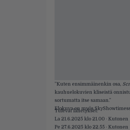
”Kuten ensimmäinenkin osa,
Sc
kauhuelokuvien kliseistä onnistu
sortumatta itse samaan.”
Elokuva on myös SkyShowtimessa. 
Tulevat lähetykset:
La 21.6.2025 klo 21.00 · Kutonen
Pe 27.6.2025 klo 22.55 · Kutonen