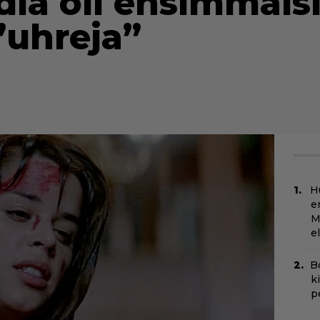
ia oli ensimmäis
”uhreja”
H
e
M
e
B
k
p