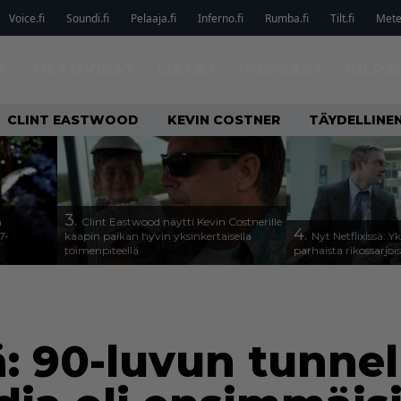
Voice.fi
Soundi.fi
Pelaaja.fi
Inferno.fi
Rumba.fi
Tilt.fi
Metel
T
TIETOVISAT
LISTAT
PODCAST
KILPA
CLINT EASTWOOD
KEVIN COSTNER
TÄYDELLINE
3.
n
Clint Eastwood näytti Kevin Costnerille
4.
7-
kaapin paikan hyvin yksinkertaisella
Nyt Netflixissä: Y
toimenpiteellä
parhaista rikossarjoi
ssä: 90-luvun tunne