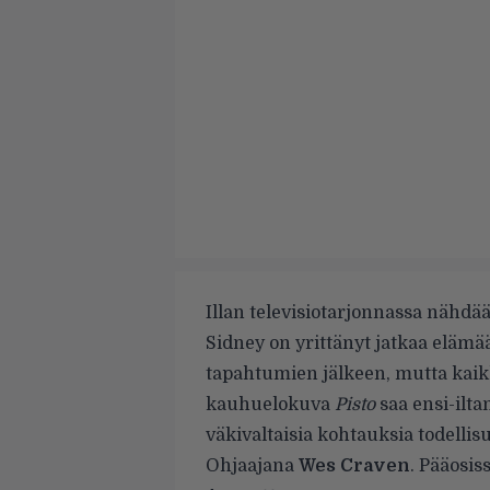
Illan televisiotarjonnassa nähd
Sidney on yrittänyt jatkaa eläm
tapahtumien jälkeen, mutta kai
kauhuelokuva
Pisto
saa ensi-ilta
väkivaltaisia kohtauksia todellis
Ohjaajana
Wes Craven
. Pääosis