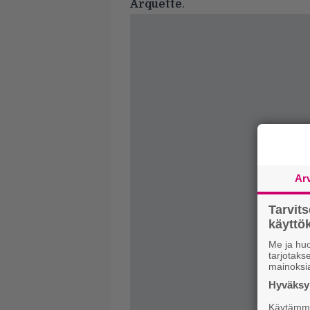
Arquette
.
Ar
Tarvit
käytt
Me ja huo
tarjotak
mainoksi
Hyväksym
Käytämme 