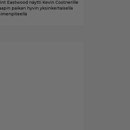
lint Eastwood näytti Kevin Costnerille
aapin paikan hyvin yksinkertaisella
oimenpiteellä