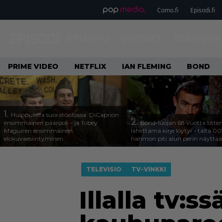
Como.fi
Episodi.fi
ETUSIVU
UUTISET
ELOKUVA
PRIME VIDEO
NETFLIX
IAN FLEMING
BOND
1.
Huippuleffa suoratoistossa: DiCaprion
2.
ensimmäinen päärooli – ja Tobey
Bond-luojan 68 vuotta sitte
Maguiren ensimmäinen
lähettämä kirje löytyi – tältä 00
elokuvaesiintyminen
hahmon piti alun perin näyttää
TELEVISIO
TV-VINKKI
Illalla tv: