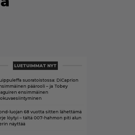
iä
LUETUIMMAT NYT
uippuleffa suoratoistossa: DiCaprion
nsimmäinen päärooli – ja Tobey
aguiren ensimmäinen
lokuvaesiintyminen
ond-luojan 68 vuotta sitten lähettämä
irje löytyi – tältä 007-hahmon piti alun
erin näyttää