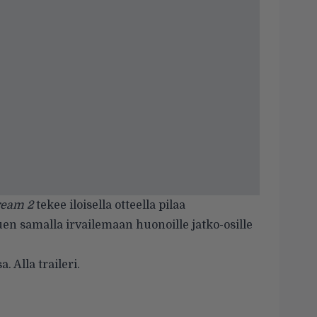
ream 2
tekee iloisella otteella pilaa
en samalla irvailemaan huonoille jatko-osille
Alla traileri.