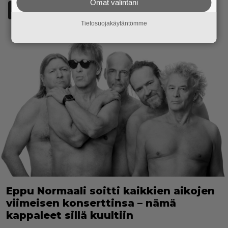
Omat valintani
Lisää Episodi Googlen suosituksi lähteeksi
Tietosuojakäytäntömme
Eppu Normaali soitti kaikkien aikojen
viimeisen konserttinsa – nämä
kappaleet sillä kuultiin