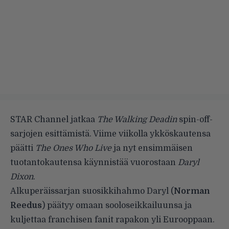
STAR Channel jatkaa
The Walking Deadin
spin-off-
sarjojen esittämistä. Viime viikolla ykköskautensa
päätti
The Ones Who Live
ja nyt ensimmäisen
tuotantokautensa käynnistää vuorostaan
Daryl
Dixon
.
Alkuperäissarjan suosikkihahmo Daryl (
Norman
Reedus
) päätyy omaan sooloseikkailuunsa ja
kuljettaa franchisen fanit rapakon yli Eurooppaan.