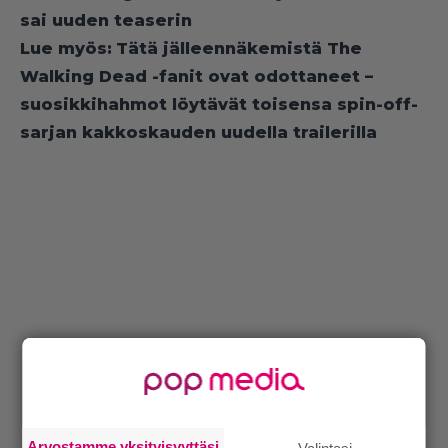
sai uuden teaserin
Lue myös:
Tätä jälleennäkemistä The
Walking Dead -fanit ovat odottaneet –
suosikkihahmot löytävät toisensa spin-off-
sarjan kakkoskauden uudella trailerilla
Arvostamme yksityisyyttäsi