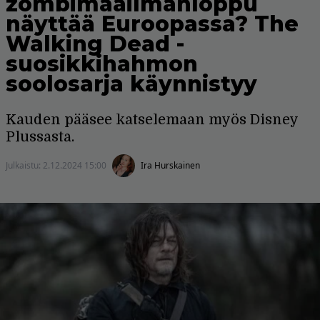
zombimaailmanloppu
näyttää Euroopassa? The
Walking Dead -
suosikkihahmon
soolosarja käynnistyy
Kauden pääsee katselemaan myös Disney
Plussasta.
Julkaistu:
2.12.2024 15:00
Ira Hurskainen