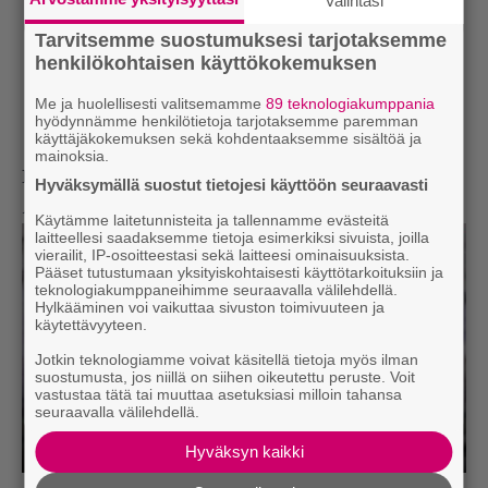
Valintasi
Tarvitsemme suostumuksesi tarjotaksemme
henkilökohtaisen käyttökokemuksen
Me ja huolellisesti valitsemamme
89 teknologiakumppania
hyödynnämme henkilötietoja tarjotaksemme paremman
käyttäjäkokemuksen sekä kohdentaaksemme sisältöä ja
mainoksia.
Katso alta nyt televisiossa käynnistyvän
Daryl
Hyväksymällä suostut tietojesi käyttöön seuraavasti
Dixonin
ensimmäisen kauden virallinen traileri.
Käytämme laitetunnisteita ja tallennamme evästeitä
laitteellesi saadaksemme tietoja esimerkiksi sivuista, joilla
vierailit, IP-osoitteestasi sekä laitteesi ominaisuuksista.
Pääset tutustumaan yksityiskohtaisesti käyttötarkoituksiin ja
teknologiakumppaneihimme seuraavalla välilehdellä.
Hylkääminen voi vaikuttaa sivuston toimivuuteen ja
käytettävyyteen.
Jotkin teknologiamme voivat käsitellä tietoja myös ilman
suostumusta, jos niillä on siihen oikeutettu peruste. Voit
vastustaa tätä tai muuttaa asetuksiasi milloin tahansa
seuraavalla välilehdellä.
Hyväksyn kaikki