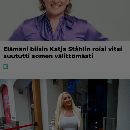
Elämäni biisin Katja Ståhlin roisi vitsi
suututti somen välittömästi