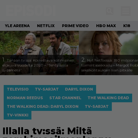
YLE AREENA
NETFLIX
PRIME VIDEO
HBO MAX
K18
1.
2.
Tänään tv:ssä: Koskettava kotimainen
Nyt Netflixissä: 180 miljoona
elokuva vuodelta 2020 – ”Tehty isolla
toimintaseikkailu – Margot Robb
sydämellä”
seksikohtauksen liian pitkälle
TELEVISIO
TV-SARJAT
DARYL DIXON
NORMAN REEDUS
STAR CHANNEL
THE WALKING DEAD
THE WALKING DEAD: DARYL DIXON
TV-SARJAT
TV-VINKKI
Illalla tv:ssä: Miltä