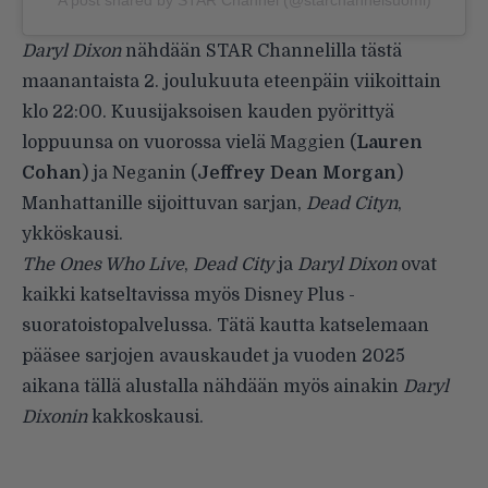
Daryl Dixon
nähdään STAR Channelilla tästä
maanantaista 2. joulukuuta eteenpäin viikoittain
klo 22:00. Kuusijaksoisen kauden pyörittyä
loppuunsa on vuorossa vielä Maggien (
Lauren
Cohan
) ja Neganin (
Jeffrey Dean Morgan
)
Manhattanille sijoittuvan sarjan,
Dead Cityn
,
ykköskausi.
The Ones Who Live
,
Dead City
ja
Daryl Dixon
ovat
kaikki katseltavissa myös Disney Plus -
suoratoistopalvelussa. Tätä kautta katselemaan
pääsee sarjojen avauskaudet ja vuoden 2025
aikana tällä alustalla nähdään myös ainakin
Daryl
Dixonin
kakkoskausi.