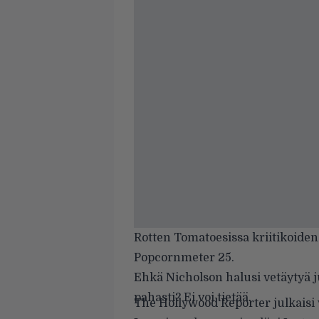
Rotten Tomatoesissa kriitikoiden
Popcornmeter 25.
Ehkä Nicholson halusi vetäytyä j
pahasti? Ei voi tietää.
The Hollywood Reporter julkaisi 