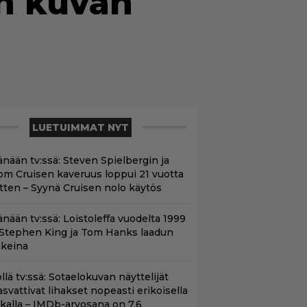
en kuvan
LUETUIMMAT NYT
änään tv:ssä: Steven Spielbergin ja
om Cruisen kaveruus loppui 21 vuotta
itten – Syynä Cruisen nolo käytös
änään tv:ssä: Loistoleffa vuodelta 1999
 Stephen King ja Tom Hanks laadun
akeina
llä tv:ssä: Sotaelokuvan näyttelijät
asvattivat lihakset nopeasti erikoisella
ikalla – IMDb-arvosana on 7,6