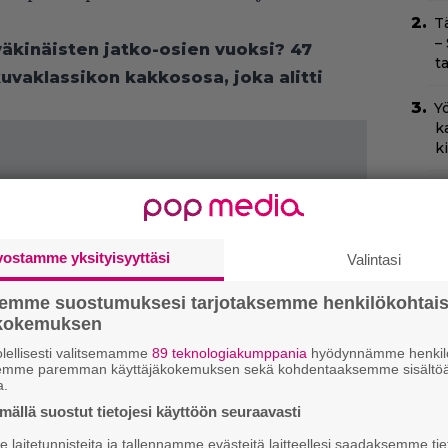
T
–
 väkinäisten jatko-osien vuoksi? 47
t
okuvaklassikon kakkososa, joka alitti
Yö
k
k
I
s
t
k
vostamme yksityisyyttäsi
Valintasi
Ny
semme suostumuksesi tarjotaksemme henkilökohtai
p
ökokemuksen
lellisesti valitsemamme
89 teknologiakumppania
hyödynnämme henkilö
C
semme paremman käyttäjäkokemuksen sekä kohdentaaksemme sisältöä
k
a.
t
ällä suostut tietojesi käyttöön seuraavasti
laitetunnisteita ja tallennamme evästeitä laitteellesi saadaksemme tie