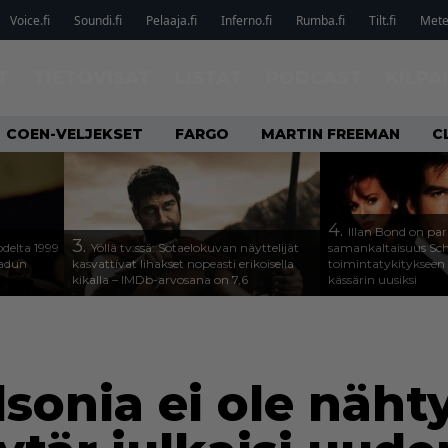
Voice.fi
Soundi.fi
Pelaaja.fi
Inferno.fi
Rumba.fi
Tilt.fi
Metel
T
TIETOVISAT
LISTAT
PODCAST
KILPA
COEN-VELJEKSET
FARGO
MARTIN FREEMAN
C
4.
Illan Bond on par
3.
odelta 1999
Yöllä tv:ssä: Sotaelokuvan näyttelijät
samankaltaisuus Sc
aadun
kasvattivat lihakset nopeasti erikoisella
toimintatykitykseen
kikalla – IMDb-arvosana on 7,6
kässärin uusiksi
lsonia ei ole näht