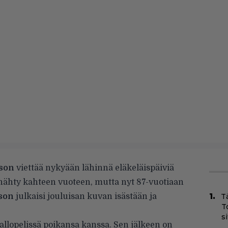
son
viettää nykyään lähinnä eläkeläispäiviä
e nähty kahteen vuoteen, mutta nyt 87-vuotiaan
son
julkaisi jouluisan kuvan isästään ja
T
T
s
allopelissä poikansa kanssa. Sen jälkeen on