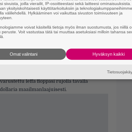
H
i sivuista, joilla vierailit, IP-osoitteestasi sekä laitteesi ominaisuuksista
e
an yksityiskohtaisesti käyttötarkoituksiin ja teknologiakumppaneihimm
M
la välilehdellä. Hylkääminen voi vaikuttaa sivuston toimivuuteen ja
e
yyteen.
knologiamme voivat käsitellä tietoja myös ilman suostumusta, jos niillä o
Il
u peruste. Voit vastustaa tätä tai muuttaa asetuksiasi milloin tahansa se
lä.
r
telee, millaista oli olla Martin Scorsese
k
Omat valintani
Hyväksyn kaikki
T
a 2010 julkaistussa
How Do You Know
-
v
htiin myös
Owen Wilson, Reese
Tietosuojak
varustettu leffa floppasi rujolla tavalla
dollaria maailmanlaajuisesti.