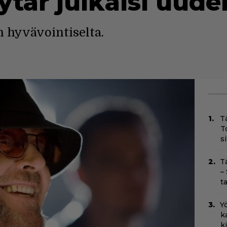
ytär julkaisi uud
n hyvävointiselta.
T
T
s
T
–
t
Yö
k
k