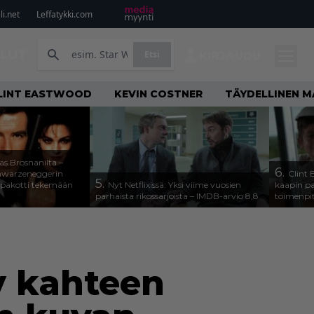
i.net
Leffatykki.com
ILUT
Etsi
KIRJAUDU
LINT EASTWOOD
KEVIN COSTNER
TÄYDELLINEN M
as Brosnanilta –
6.
hwarzeneggerin
Clint 
5.
 pakotti tekemään
Nyt Netflixissä: Yksi viime vuosien
kaapin pa
parhaista rikossarjoista – IMDB-arvio 8,8
toimenpit
y kahteen