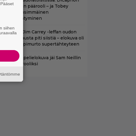
uippuleffa suoratoistossa: DiCaprion
. Pääset
nsimmäinen päärooli – ja Tobey
e
aguiren ensimmäinen
lokuvaesiintyminen
n siihen
lalla tv:ssä: Jim Carrey -leffan oudon
uraavalla
aakaa kohtausta piti siistiä – elokuva oli
oomikon läpimurto supertähteyteen
uleva videopelielokuva jäi Sam Neillin
iimeiseksi rooliksi
äytäntömme