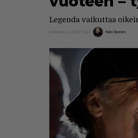
vuoteen – t
Legenda vaikuttaa oikei
Julkaistu:
4.1.2025 16:22
Niko Ikonen