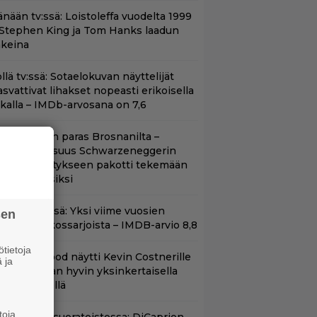
änään tv:ssä: Loistoleffa vuodelta 1999
 Stephen King ja Tom Hanks laadun
akeina
llä tv:ssä: Sotaelokuvan näyttelijät
asvattivat lihakset nopeasti erikoisella
ikalla – IMDb-arvosana on 7,6
llan Bond on paras Brosnanilta –
amankaltaisuus Schwarzeneggerin
oimintatykitykseen pakotti tekemään
ässärin uusiksi
t Netflixissä: Yksi viime vuosien
sen
arhaista rikossarjoista – IMDB-arvio 8,8
tietoja
lint Eastwood näytti Kevin Costnerille
 ja
aapin paikan hyvin yksinkertaisella
oimenpiteellä
toja