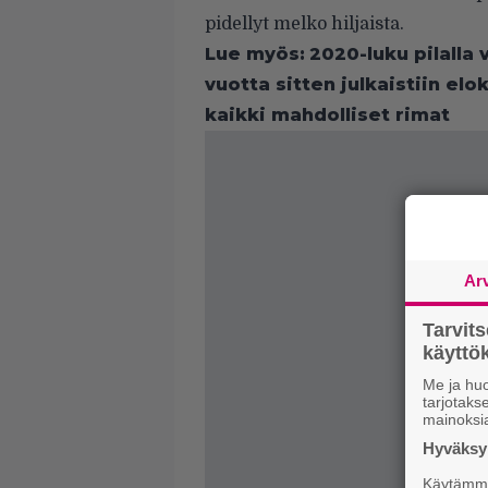
pidellyt melko hiljaista.
Lue myös:
2020-luku pilalla
vuotta sitten julkaistiin el
kaikki mahdolliset rimat
Ar
Tarvit
käytt
Me ja huo
tarjotak
mainoksi
Hyväksym
Käytämme 