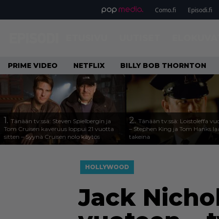
Como.fi
Episodi.fi
ETUSIVU
UUTISET
ELOKUVA
PRIME VIDEO
NETFLIX
BILLY BOB THORNTON
1.
2.
Tänään tv:ssä: Steven Spielbergin ja
Tänään tv:ssä: Loistoleffa vu
Tom Cruisen kaveruus loppui 21 vuotta
– Stephen King ja Tom Hanks l
sitten – Syynä Cruisen nolo käytös
takeina
HOLLYWOOD
Jack Nicho