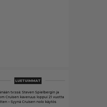
LUETUIMMAT
änään tv:ssä: Steven Spielbergin ja
om Cruisen kaveruus loppui 21 vuotta
itten – Syynä Cruisen nolo käytös