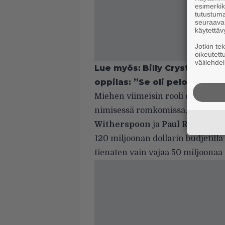
esimerkiks
tutustuma
seuraaval
käytettäv
Jotkin te
oikeutett
välilehdel
Lue myös:
Billy Crystal muis
oppilas: ”Se oli pelottavaa”
Miehen viimeisin rooli oli vuonn
nimisessä romkomissa, jossa nä
Witherspoon
ja
Paul Rudd.
120 miljoonan dollarin budjetilla 
tienaten vain vajaa 50 miljoonaa 