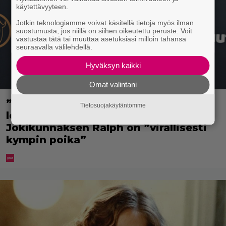
käytettävyyteen.
Jotkin teknologiamme voivat käsitellä tietoja myös ilman
suostumusta, jos niillä on siihen oikeutettu peruste. Voit
vastustaa tätä tai muuttaa asetuksiasi milloin tahansa
seuraavalla välilehdellä.
Hyväksyn kaikki
Omat valintani
”Rakas, aurinkoinen
Tietosuojakäytäntömme
leijonapoikamme” – Ellen
Jokikunnaksen Ralph on ”virallisesti
kympin poika”