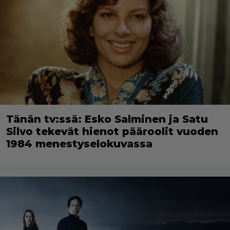
Tänän tv:ssä: Esko Salminen ja Satu
Silvo tekevät hienot pääroolit vuoden
1984 menestyselokuvassa