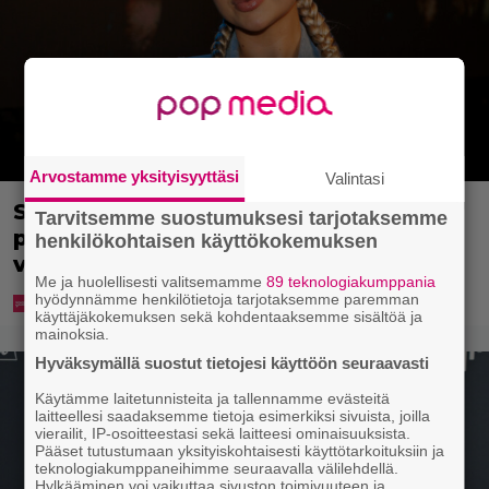
Arvostamme yksityisyyttäsi
Valintasi
Sonja Aiello hullaantui elämään
Tarvitsemme suostumuksesi tarjotaksemme
pienellä paikkakunnalla – ”Voi ottaa
henkilökohtaisen käyttökokemuksen
vaikka ilman yläosaa aurinkoa”
Me ja huolellisesti valitsemamme
89 teknologiakumppania
hyödynnämme henkilötietoja tarjotaksemme paremman
käyttäjäkokemuksen sekä kohdentaaksemme sisältöä ja
mainoksia.
Hyväksymällä suostut tietojesi käyttöön seuraavasti
Käytämme laitetunnisteita ja tallennamme evästeitä
laitteellesi saadaksemme tietoja esimerkiksi sivuista, joilla
vierailit, IP-osoitteestasi sekä laitteesi ominaisuuksista.
Pääset tutustumaan yksityiskohtaisesti käyttötarkoituksiin ja
teknologiakumppaneihimme seuraavalla välilehdellä.
Hylkääminen voi vaikuttaa sivuston toimivuuteen ja