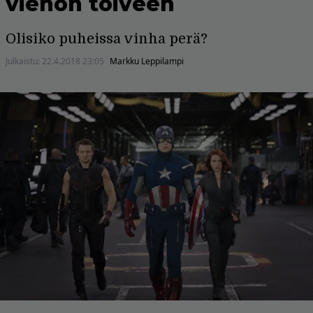
vienon toiveen
Olisiko puheissa vinha perä?
Julkaistu:
22.4.2018 23:05
Markku Leppilampi