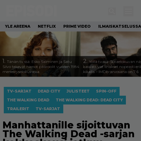
YLE AREENA
NETFLIX
PRIME VIDEO
ILMAISKATSELUSSA
1.
2.
Tänän tv:ssä: Esko Salminen ja Satu
Yöllä tv:ssä: Sotaelokuvan näy
Silvo tekevät hienot pääroolit vuoden 1984
kasvattivat lihakset nopeasti eri
menestyselokuvassa
kikalla – IMDb-arvosana on 7,6
TV-SARJAT
DEAD CITY
JULISTEET
SPIN-OFF
THE WALKING DEAD
THE WALKING DEAD: DEAD CITY
TRAILERIT
TV-SARJAT
Manhattanille sijoittuvan
The Walking Dead -sarjan