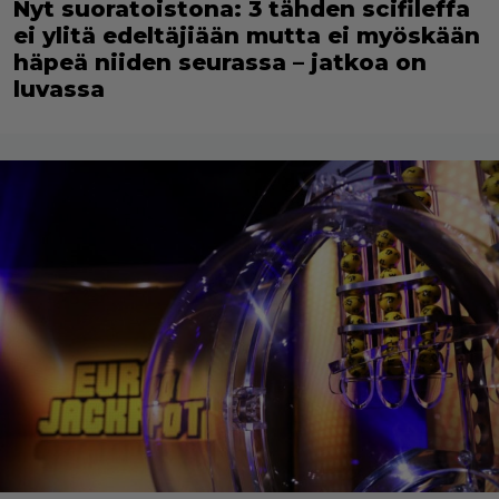
Nyt suoratoistona: 3 tähden scifileffa
ei ylitä edeltäjiään mutta ei myöskään
häpeä niiden seurassa – jatkoa on
luvassa