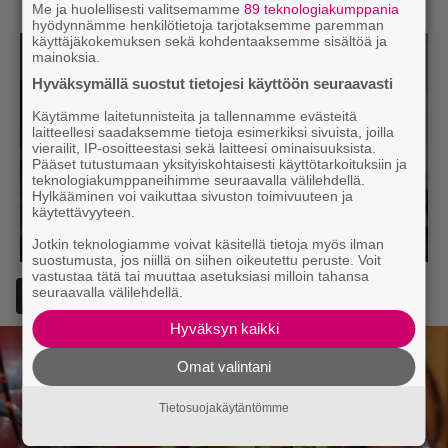
Me ja huolellisesti valitsemamme
89 teknologiakumppania
hyödynnämme henkilötietoja tarjotaksemme paremman
käyttäjäkokemuksen sekä kohdentaaksemme sisältöä ja
mainoksia.
Hyväksymällä suostut tietojesi käyttöön seuraavasti
Käytämme laitetunnisteita ja tallennamme evästeitä
laitteellesi saadaksemme tietoja esimerkiksi sivuista, joilla
vierailit, IP-osoitteestasi sekä laitteesi ominaisuuksista.
Pääset tutustumaan yksityiskohtaisesti käyttötarkoituksiin ja
teknologiakumppaneihimme seuraavalla välilehdellä.
Hylkääminen voi vaikuttaa sivuston toimivuuteen ja
käytettävyyteen.
Jotkin teknologiamme voivat käsitellä tietoja myös ilman
suostumusta, jos niillä on siihen oikeutettu peruste. Voit
vastustaa tätä tai muuttaa asetuksiasi milloin tahansa
seuraavalla välilehdellä.
Lisää Episodi Googlen suosituksi lähteeksi
Hyväksyn kaikki
Omat valintani
Tietosuojakäytäntömme