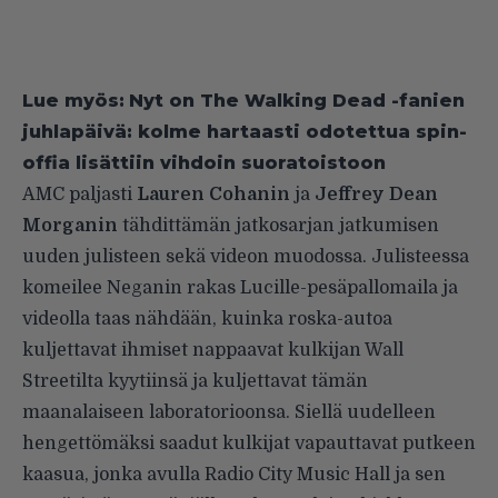
Lue myös:
Nyt on The Walking Dead -fanien
juhlapäivä: kolme hartaasti odotettua spin-
offia lisättiin vihdoin suoratoistoon
AMC paljasti
Lauren Cohanin
ja
Jeffrey Dean
Morganin
tähdittämän jatkosarjan jatkumisen
uuden julisteen sekä videon muodossa. Julisteessa
komeilee Neganin rakas Lucille-pesäpallomaila ja
videolla taas nähdään, kuinka roska-autoa
kuljettavat ihmiset nappaavat kulkijan Wall
Streetilta kyytiinsä ja kuljettavat tämän
maanalaiseen laboratorioonsa. Siellä uudelleen
hengettömäksi saadut kulkijat vapauttavat putkeen
kaasua, jonka avulla Radio City Music Hall ja sen