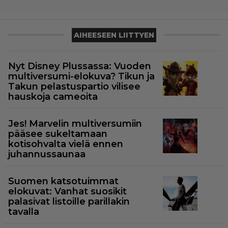
AIHEESEEN LIITTYEN
Nyt Disney Plussassa: Vuoden
multiversumi-elokuva? Tikun ja
Takun pelastuspartio vilisee
hauskoja cameoita
Jes! Marvelin multiversumiin
pääsee sukeltamaan
kotisohvalta vielä ennen
juhannussaunaa
Suomen katsotuimmat
elokuvat: Vanhat suosikit
palasivat listoille parillakin
tavalla