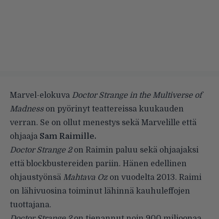
Marvel-elokuva
Doctor Strange in the Multiverse of
Madness
on pyörinyt teattereissa kuukauden
verran. Se on ollut menestys sekä Marvelille että
ohjaaja
Sam Raimille.
Doctor Strange 2
on Raimin paluu sekä ohjaajaksi
että blockbustereiden pariin. Hänen edellinen
ohjaustyönsä
Mahtava Oz
on vuodelta 2013. Raimi
on lähivuosina toiminut lähinnä kauhuleffojen
tuottajana.
Doctor Strange 2
on tienannut noin 900 miljoonaa