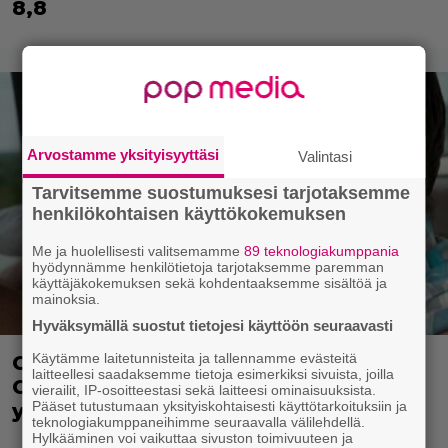
8,8
Arvostamme yksityisyyttäsi
Valintasi
Tarvitsemme suostumuksesi tarjotaksemme
henkilökohtaisen käyttökokemuksen
Me ja huolellisesti valitsemamme
89 teknologiakumppania
hyödynnämme henkilötietoja tarjotaksemme paremman
käyttäjäkokemuksen sekä kohdentaaksemme sisältöä ja
mainoksia.
Hyväksymällä suostut tietojesi käyttöön seuraavasti
Käytämme laitetunnisteita ja tallennamme evästeitä
Clint Eastwood näytti Kevin
laitteellesi saadaksemme tietoja esimerkiksi sivuista, joilla
Costnerille kaapin paikan hyvin
vierailit, IP-osoitteestasi sekä laitteesi ominaisuuksista.
Pääset tutustumaan yksityiskohtaisesti käyttötarkoituksiin ja
yksinkertaisella toimenpiteellä
teknologiakumppaneihimme seuraavalla välilehdellä.
Hylkääminen voi vaikuttaa sivuston toimivuuteen ja