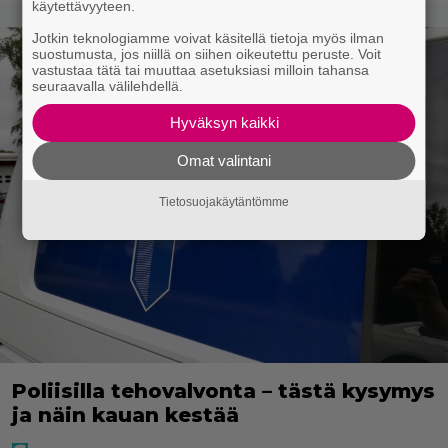
käytettävyyteen.
Jotkin teknologiamme voivat käsitellä tietoja myös ilman
suostumusta, jos niillä on siihen oikeutettu peruste. Voit
vastustaa tätä tai muuttaa asetuksiasi milloin tahansa
seuraavalla välilehdellä.
Hyväksyn kaikki
Omat valintani
Tietosuojakäytäntömme
Poliisilla tehovalvonta – tästä kysymys
ja näin kauan kestää