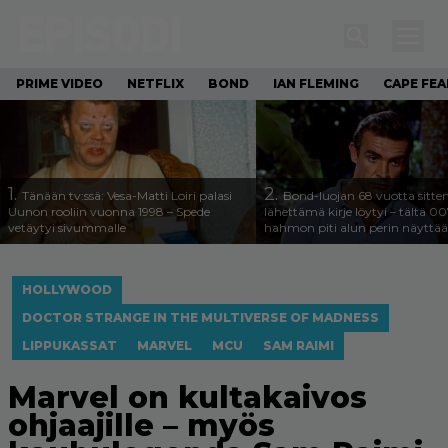
PRIME VIDEO
NETFLIX
BOND
IAN FLEMING
CAPE FEA
1.
2.
Tänään tv:ssä: Vesa-Matti Loiri palasi
Bond-luojan 68 vuotta sitte
Uunon rooliin vuonna 1998 – Spede
lähettämä kirje löytyi – tältä 00
vetäytyi sivummalle
hahmon piti alun perin näyttää
HOLLYWOOD
DOCTOR STRANGE IN THE MULTIVERSE OF MADNESS
LIPPUKASSAT
MARVEL
MCU
SAM RAIMI
Marvel on kultakaivos
ohjaajille – myös