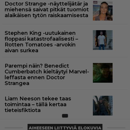
Doctor Strange -näyttelijätär ja
miehensä saivat pitkät tuomiot
alaikäisen tytön raiskaamisesta
Stephen King -uutukainen
floppasi katastrofaalisesti –
Rotten Tomatoes -arvokin
aivan surkea
Parempi näin? Benedict
Cumberbatch kieltäytyi Marvel-
leffasta ennen Doctor
Strangea
Liam Neeson tekee taas
toimintaa – tällä kertaa
tieteisfiktiota
AIHEESEEN LIITTYVIÄ ELOKUVIA