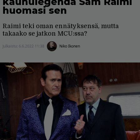
kauhulegenda Sam Raimi
huomasi sen
Raimi teki oman ennätyksensä, mutta
takaako se jatkon MCU:ssa?
Julkaistu:
6.6.2022 11:38
Niko Ikonen