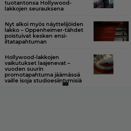
tuotantonsa Hollywood-
lakkojen seurauksena
Nyt alkoi myös näyttelijöiden
lakko – Oppenheimer-tähdet
poistuivat kesken ensi-
iltatapahtuman
Hollywood-lakkojen
vaikutukset laajenevat –
vuoden suurin
promotapahtuma jäämässä
vaille isoja studioesiintymisiä