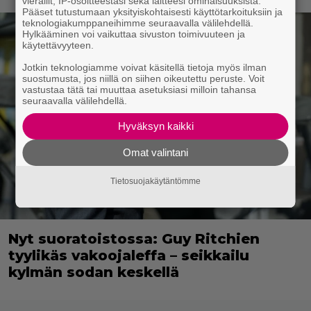
vierailit, IP-osoitteestasi sekä laitteesi ominaisuuksista.
Pääset tutustumaan yksityiskohtaisesti käyttötarkoituksiin ja
teknologiakumppaneihimme seuraavalla välilehdellä.
Hylkääminen voi vaikuttaa sivuston toimivuuteen ja
käytettävyyteen.
Jotkin teknologiamme voivat käsitellä tietoja myös ilman
suostumusta, jos niillä on siihen oikeutettu peruste. Voit
vastustaa tätä tai muuttaa asetuksiasi milloin tahansa
seuraavalla välilehdellä.
Hyväksyn kaikki
Omat valintani
Tietosuojakäytäntömme
Nyt suoratoistossa: Guy Ritchien
tyylikäs vakoojaleffa – seikkailu
kylmän sodan keskellä