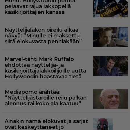
Huhu: Hollywoodin pomot
pelaavat rajua lakkopeliä
käsikirjoittajien kanssa
Näyttelijälakon oireilu alkaa
näkyä: ”Minulle ei maksettu
siitä elokuvasta penniäkään”
Marvel-tähti Mark Ruffalo
ehdottaa näyttelijä- ja
käsikirjoittajalakkoilijoille uutta
Hollywoodin haastavaa tietä
Mediapomo ärähtää:
”Näyttelijästaroille reilu palkan
alennus tai koko ala kaatuu”
Ainakin nämä elokuvat ja sarjat
ovat keskeyttäneet jo