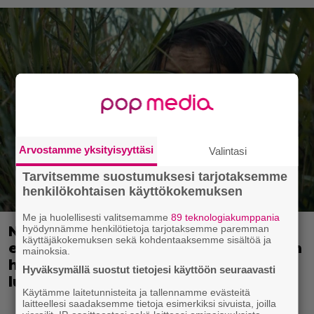
Arvostamme yksityisyyttäsi
Valintasi
Tarvitsemme suostumuksesi tarjotaksemme
henkilökohtaisen käyttökokemuksen
Me ja huolellisesti valitsemamme
89 teknologiakumppania
hyödynnämme henkilötietoja tarjotaksemme paremman
Nyt suoratoistona: 3 tähden scifileffa
käyttäjäkokemuksen sekä kohdentaaksemme sisältöä ja
ei ylitä edeltäjiään mutta ei myöskään
mainoksia.
häpeä niiden seurassa – jatkoa on
Hyväksymällä suostut tietojesi käyttöön seuraavasti
luvassa
Käytämme laitetunnisteita ja tallennamme evästeitä
laitteellesi saadaksemme tietoja esimerkiksi sivuista, joilla