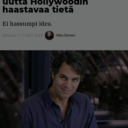
uutta Hollywoodin
haastavaa tietä
Ei hassumpi idea.
Julkaistu:
17.7.2023 12:33
Niko Ikonen