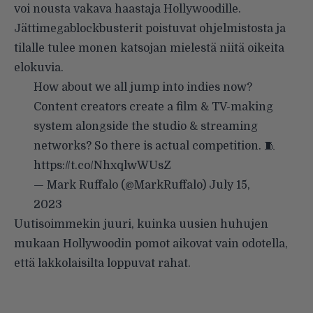
voi nousta vakava haastaja Hollywoodille.
Jättimegablockbusterit poistuvat ohjelmistosta ja
tilalle tulee monen katsojan mielestä niitä oikeita
elokuvia.
How about we all jump into indies now?
Content creators create a film & TV-making
system alongside the studio & streaming
networks? So there is actual competition. 🧵
https://t.co/NhxqlwWUsZ
— Mark Ruffalo (@MarkRuffalo)
July 15,
2023
Uutisoimmekin juuri
, kuinka uusien huhujen
mukaan Hollywoodin pomot aikovat vain odotella,
että lakkolaisilta loppuvat rahat.