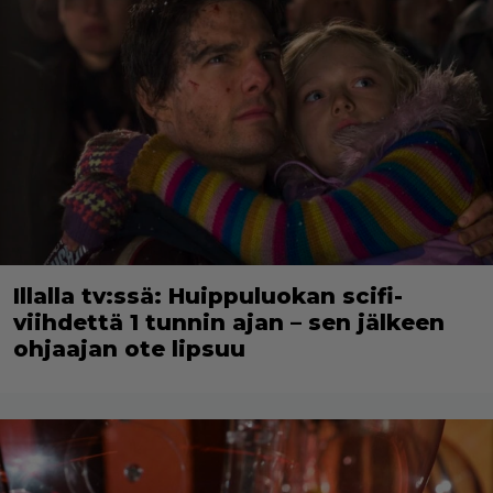
Illalla tv:ssä: Huippuluokan scifi-
viihdettä 1 tunnin ajan – sen jälkeen
ohjaajan ote lipsuu