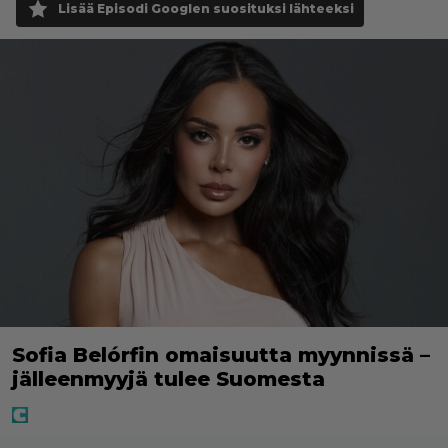
Lisää Episodi Googlen suosituksi lähteeksi
Sofia Belórfin omaisuutta myynnissä –
jälleenmyyjä tulee Suomesta