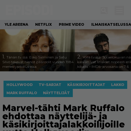
YLE AREENA
NETFLIX
PRIME VIDEO
ILMAISKATSELUSSA
1.
2.
Tänän tv:ssä: Esko Salminen ja Satu
Yöllä tv:ssä: Sotaelokuvan näy
Silvo tekevät hienot pääroolit vuoden 1984
kasvattivat lihakset nopeasti eri
menestyselokuvassa
kikalla – IMDb-arvosana on 7,6
HOLLYWOOD
TV-SARJAT
KÄSIKIRJOITTAJAT
LAKKO
MARK RUFFALO
NÄYTTELIJÄT
Marvel-tähti Mark Ruffalo
ehdottaa näyttelijä- ja
käsikirjoittajalakkoilijoille