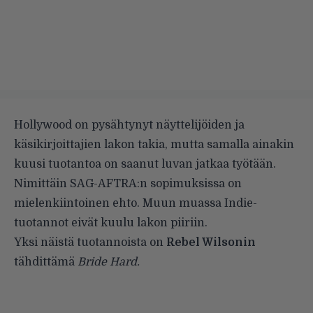
Hollywood on pysähtynyt näyttelijöiden ja
käsikirjoittajien lakon takia, mutta samalla ainakin
kuusi tuotantoa on saanut luvan jatkaa työtään.
Nimittäin SAG-AFTRA:n sopimuksissa on
mielenkiintoinen ehto. Muun muassa Indie-
tuotannot eivät kuulu lakon piiriin.
Yksi näistä tuotannoista on
Rebel Wilsonin
tähdittämä
Bride Hard.