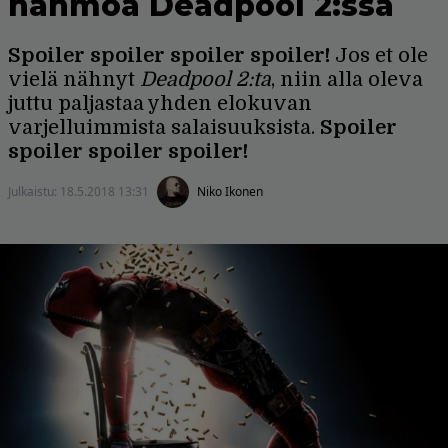
hahmoa Deadpool 2:ssa
Spoiler spoiler spoiler spoiler!
Jos et ole
vielä nähnyt
Deadpool 2:ta
, niin alla oleva
juttu paljastaa yhden elokuvan
varjelluimmista salaisuuksista.
Spoiler
spoiler spoiler spoiler!
Julkaistu:
18.5.2018 13:31
Niko Ikonen