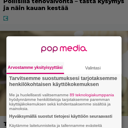
Poliisilla tehovalvonta – tästä kysymys
ja näin kauan kestää
Arvostamme yksityisyyttäsi
Valintasi
Tarvitsemme suostumuksesi tarjotaksemme
henkilökohtaisen käyttökokemuksen
Me ja huolellisesti valitsemamme
89 teknologiakumppania
hyödynnämme henkilötietoja tarjotaksemme paremman
käyttäjäkokemuksen sekä kohdentaaksemme sisältöä ja
mainoksia.
Hyväksymällä suostut tietojesi käyttöön seuraavasti
Tältä näyttää Vappu Pimiän
Käytämme laitetunnisteita ja tallennamme evästeitä