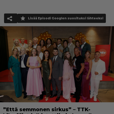
Lisää Episodi Googlen suosituksi lähteeksi
”Että semmonen sirkus” – TTK-