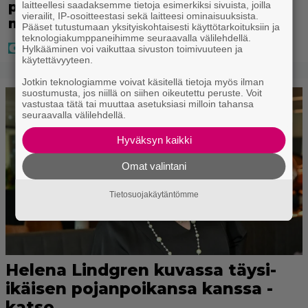
perhelomalla Portugalissa – ”Kaunis
laitteellesi saadaksemme tietoja esimerkiksi sivuista, joilla
vierailit, IP-osoitteestasi sekä laitteesi ominaisuuksista.
mekko”
Pääset tutustumaan yksityiskohtaisesti käyttötarkoituksiin ja
teknologiakumppaneihimme seuraavalla välilehdellä.
Hylkääminen voi vaikuttaa sivuston toimivuuteen ja
käytettävyyteen.
Jotkin teknologiamme voivat käsitellä tietoja myös ilman
suostumusta, jos niillä on siihen oikeutettu peruste. Voit
vastustaa tätä tai muuttaa asetuksiasi milloin tahansa
seuraavalla välilehdellä.
Hyväksyn kaikki
Omat valintani
Tietosuojakäytäntömme