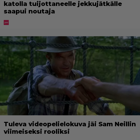
katolla tuijottaneelle jekkujätkälle
saapui noutaja
Tuleva videopelielokuva jäi Sam Neillin
viimeiseksi rooliksi