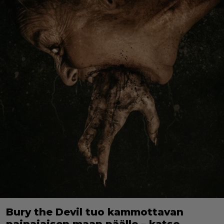
Bury the Devil tuo kammottavan
painajaisen maan päälle – katso