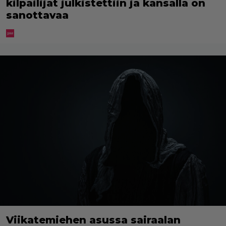
kilpailijat julkistettiin ja kansalla on
sanottavaa
Viikatemiehen asussa sairaalan