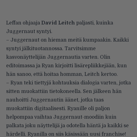
Leffan ohjaaja
David Leitch
paljasti, kuinka
Juggernaut syntyi.
– Juggernaut on hieman meitä kumpaakin. Kaikki
syntyi jälkituotannossa. Tarvitsimme
kasvonäyttelijän Juggernautia varten. Olin
editoimassa ja Ryan kirjoitti lisärepliikkejään, kun
hän sanoo, että hoitaa homman, Leitch kertoo.
– Ryan teki tiettyjä kohtauksia dialogia varten, jotka
sitten muokattiin tietokoneella. Sen jälkeen hän
nauhoitti Juggernautin äänet, jotka taas
muokattiin digitaalisesti. Ryanille oli paljon
helpompaa vaihtaa Juggernaut-moodiin kuin
palkata joku näyttelijä ja odotella häntä ja kaikki se
härdelli. Ryanilla on siis käsissään uusi franchise!