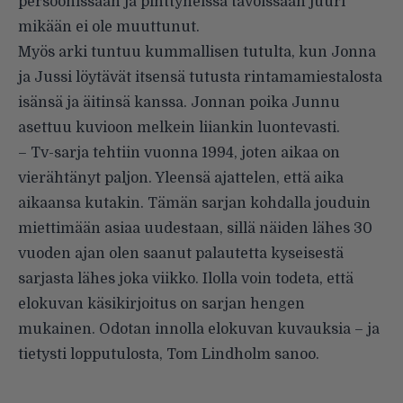
persoonissaan ja pinttyneissä tavoissaan juuri
mikään ei ole muuttunut.
Myös arki tuntuu kummallisen tutulta, kun Jonna
ja Jussi löytävät itsensä tutusta rintamamiestalosta
isänsä ja äitinsä kanssa. Jonnan poika Junnu
asettuu kuvioon melkein liiankin luontevasti.
– Tv-sarja tehtiin vuonna 1994, joten aikaa on
vierähtänyt paljon. Yleensä ajattelen, että aika
aikaansa kutakin. Tämän sarjan kohdalla jouduin
miettimään asiaa uudestaan, sillä näiden lähes 30
vuoden ajan olen saanut palautetta kyseisestä
sarjasta lähes joka viikko. Ilolla voin todeta, että
elokuvan käsikirjoitus on sarjan hengen
mukainen. Odotan innolla elokuvan kuvauksia – ja
tietysti lopputulosta, Tom Lindholm sanoo.