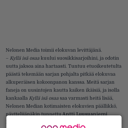
Nelonen Media toimii elokuvan levittäjänä.
–
Kyllä isä osaa
kuului suosikkisarjoihini, ja odotin
uutta jaksoa aina hartaasti. Tuntuu etuoikeutetulta
päästä tekemään sarjan pohjalta pitkää elokuvaa
alkuperäisen kokoonpanon kanssa. Meitä sarjan
faneja on uusintojen kautta kaiken ikäisiä, ja isolla
kankaalla
Kyllä isä osaa
saa varmasti heitä lisää,
Nelonen Median kotimaisten elokuvien päällikkö,
näyttelijänäkin tunnettu
Antti Luusuaniemi
hehkuttaa.