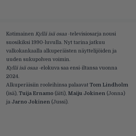
Kotimainen
Kyllä isä osaa
-televisiosarja nousi
suosikiksi 1990-luvulla. Nyt tarina jatkuu
valkokankaalla alkuperäisten näyttelijöiden ja
uuden sukupolven voimin.
Kyllä isä osaa
-elokuva saa ensi-iltansa vuonna
2024.
Alkuperäisiin rooleihinsa palaavat
Tom Lindholm
(isä),
Tuija Ernamo
(äiti),
Maiju Jokinen
(Jonna)
ja
Jarno Jokinen
(Jussi).