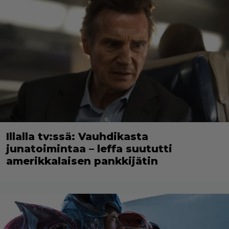
Illalla tv:ssä: Vauhdikasta
junatoimintaa – leffa suututti
amerikkalaisen pankkijätin