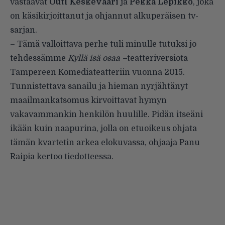
vastaavat
Outi Keskevaari
ja
Pekka Lepikkö
, joka
on käsikirjoittanut ja ohjannut alkuperäisen tv-
sarjan.
– Tämä valloittava perhe tuli minulle tutuksi jo
tehdessämme
Kyllä isä osaa –
teatteriversiota
Tampereen Komediateatteriin vuonna 2015.
Tunnistettava sanailu ja hieman nyrjähtänyt
maailmankatsomus kirvoittavat hymyn
vakavammankin henkilön huulille. Pidän itseäni
ikään kuin naapurina, jolla on etuoikeus ohjata
tämän kvartetin arkea elokuvassa, ohjaaja Panu
Raipia kertoo tiedotteessa.