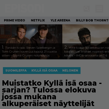
PRIME VIDEO
NETFLIX
YLE AREENA
BILLY BOB THORN
1.
2.
Tänään tv:ssä: Steven Spielbergin ja
Yöllä tv:ssä: Sotaelokuvan näy
Tom Cruisen kaveruus loppui 21 vuotta
kasvattivat lihakset nopeasti eri
sitten – Syynä Cruisen nolo käytös
kikalla – IMDb-arvosana on 7,6
SUOMILEFFA
KYLLÄ ISÄ OSAA
NELONEN
Muistatko Kyllä isä osaa -
sarjan? Tulossa elokuva
jossa mukana
alkuperäiset näyttelijät