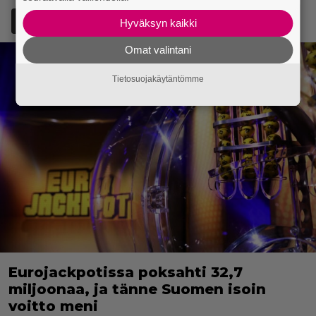
Lisää Episodi Googlen suosituksi lähteeksi
Hyväksyn kaikki
Omat valintani
Tietosuojakäytäntömme
Eurojackpotissa poksahti 32,7
miljoonaa, ja tänne Suomen isoin
voitto meni