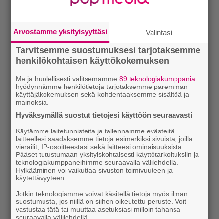
Arvostamme yksityisyyttäsi
Valintasi
Tarvitsemme suostumuksesi tarjotaksemme
henkilökohtaisen käyttökokemuksen
Me ja huolellisesti valitsemamme
89 teknologiakumppania
hyödynnämme henkilötietoja tarjotaksemme paremman
käyttäjäkokemuksen sekä kohdentaaksemme sisältöä ja
mainoksia.
Hyväksymällä suostut tietojesi käyttöön seuraavasti
Käytämme laitetunnisteita ja tallennamme evästeitä
laitteellesi saadaksemme tietoja esimerkiksi sivuista, joilla
vierailit, IP-osoitteestasi sekä laitteesi ominaisuuksista.
Pääset tutustumaan yksityiskohtaisesti käyttötarkoituksiin ja
teknologiakumppaneihimme seuraavalla välilehdellä.
Hylkääminen voi vaikuttaa sivuston toimivuuteen ja
käytettävyyteen.
Jotkin teknologiamme voivat käsitellä tietoja myös ilman
suostumusta, jos niillä on siihen oikeutettu peruste. Voit
vastustaa tätä tai muuttaa asetuksiasi milloin tahansa
seuraavalla välilehdellä.