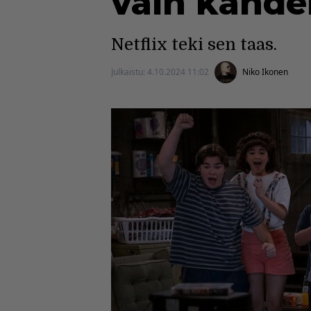
vain kahde
Netflix teki sen taas.
Julkaistu:
4.10.2024 11:02
Niko Ikonen