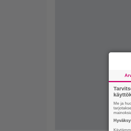
Ar
Tarvit
käytt
Me ja huo
tarjotak
mainoksi
Hyväksym
Käytämme 