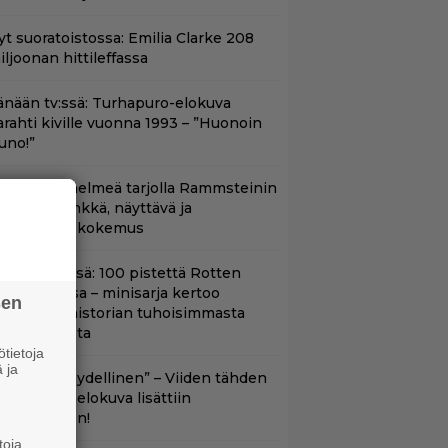
yt suoratoistossa: Emilia Clarke 208
iljoonan hittileffassa
änään tv:ssä: Turhapuro-elokuva
arahti kiville vuonna 1993 – ”Huonoin
uno!”
uoratoistohelmeä tarjolla Rammsteinin
aneille – synkkä, näyttävä ja
atumainen kokemus
yt Netflixissä: 100 pistettä Rotten
omatoesissa – minisarja kertoo
sen
ritannian historian tuhoisimmasta
errori-iskusta
tietoja
 ja
Lajissaan täydellinen” – Viiden tähden
cifitoimintaelokuva lisättiin
uoratoistoon!
toja