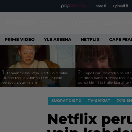
Como.fi
Episodi.fi
ETUSIVU
UUTISET
ELOKUVA
PRIME VIDEO
YLE AREENA
NETFLIX
CAPE FEA
1.
2.
Tänään tv:ssä: Vesa-Matti Loiri palasi
Cape Fear -näyttelijä muiste
Uunon rooliin vuonna 1998 – Spede
De Niron paneutumista rooliins
vetäytyi sivummalle
puhui kielillä ja trailerissa oli urk
SUORATOISTO
TV-SARJAT
70'S S
Netflix per