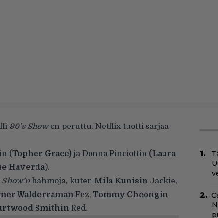
ffi
90’s Show
on peruttu. Netflix tuotti sarjaa
in (
Topher Grace)
ja Donna Pinciottin
(Laura
Tä
U
lie Haverda
).
v
 Show’n
hahmoja, kuten
Mila Kunisin
Jackie,
mer Walderraman
Fez,
Tommy Cheongin
C
N
urtwood Smithin
Red.
pu