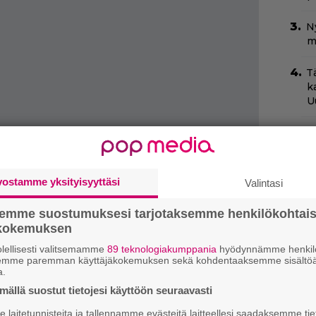
N
m
T
k
U
S
f
s
vostamme yksityisyyttäsi
Valintasi
N
T
semme suostumuksesi tarjotaksemme henkilökohtai
B
ökokemuksen
t
lellisesti valitsemamme
89 teknologiakumppania
hyödynnämme henkilö
semme paremman käyttäjäkokemuksen sekä kohdentaaksemme sisältöä
”
a.
s
ällä suostut tietojesi käyttöön seuraavasti
s
laitetunnisteita ja tallennamme evästeitä laitteellesi saadaksemme tie