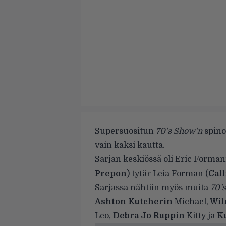
Supersuositun
70’s Show’n
spino
vain kaksi kautta.
Sarjan keskiössä oli Eric Forman
Prepon
) tytär Leia Forman (
Cal
Sarjassa nähtiin myös muita
70’s
Ashton Kutcherin
Michael,
Wil
Leo,
Debra Jo Ruppin
Kitty ja
K