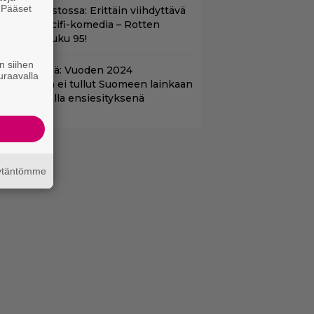
. Pääset
t suoratoistossa: Erittäin viihdyttävä
e
a kehuttu scifi-komedia – Rotten
omatoes -luku 95!
n siihen
änään tv:ssä: Vuoden 2024
uraavalla
aatuelokuva ei tullut Suomeen lainkaan
 Nyt Teemalla ensiesityksenä
äytäntömme