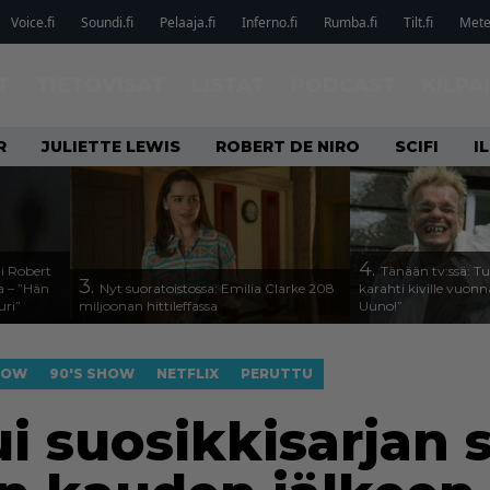
Voice.fi
Soundi.fi
Pelaaja.fi
Inferno.fi
Rumba.fi
Tilt.fi
Metel
T
TIETOVISAT
LISTAT
PODCAST
KILPA
R
JULIETTE LEWIS
ROBERT DE NIRO
SCIFI
I
4.
li Robert
Tänään tv:ssä: T
3.
a – ”Hän
Nyt suoratoistossa: Emilia Clarke 208
karahti kiville vuon
uri”
miljoonan hittileffassa
Uuno!”
HOW
90'S SHOW
NETFLIX
PERUTTU
ui suosikkisarjan 