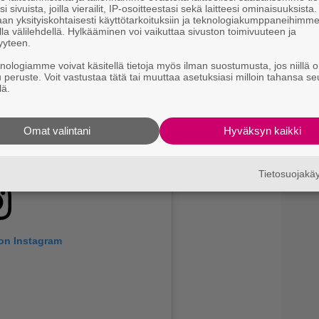
arjan perumisesta.
i sivuista, joilla vierailit, IP-osoitteestasi sekä laitteesi ominaisuuksista
Ny
an yksityiskohtaisesti käyttötarkoituksiin ja teknologiakumppaneihimm
j
la välilehdellä. Hylkääminen voi vaikuttaa sivuston toimivuuteen ja
T
yyteen.
knologiamme voivat käsitellä tietoja myös ilman suostumusta, jos niillä o
T
u peruste. Voit vastustaa tätä tai muuttaa asetuksiasi milloin tahansa se
l
lä.
–
Omat valintani
Hyväksyn kaikki
Tietosuojak
 on Instagram