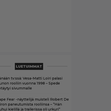
LUETUIMMAT
nään tv:ssä: Vesa-Matti Loiri palasi
unon rooliin vuonna 1998 – Spede
etäytyi sivummalle
ape Fear -näyttelijä muisteli Robert De
iron paneutumista rooliinsa – ”Hän
hui kielillä ja trailerissa oli urkuri”