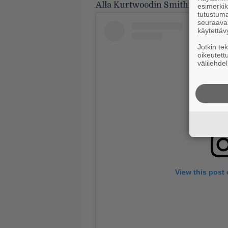
Alla Kurtwoodin Smithin viesti s
esimerkiks
tutustuma
seuraaval
käytettäv
Jotkin te
oikeutett
välilehdel
View this post