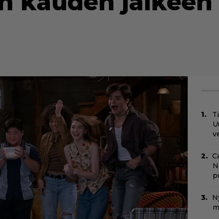
n kauden jälkeen
Tä
U
v
C
N
pu
N
m