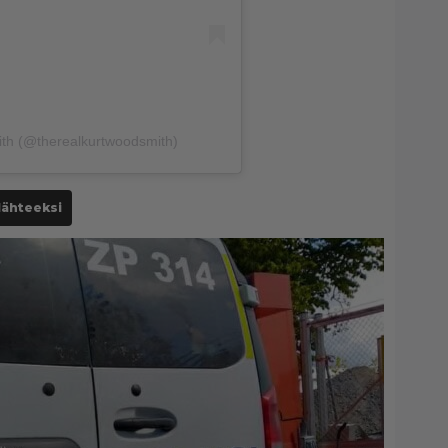
ith (@therealkurtwoodsmith)
lähteeksi