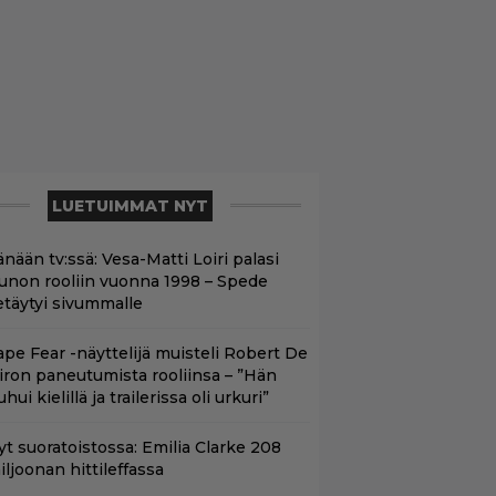
LUETUIMMAT NYT
nään tv:ssä: Vesa-Matti Loiri palasi
unon rooliin vuonna 1998 – Spede
etäytyi sivummalle
ape Fear -näyttelijä muisteli Robert De
iron paneutumista rooliinsa – ”Hän
hui kielillä ja trailerissa oli urkuri”
yt suoratoistossa: Emilia Clarke 208
iljoonan hittileffassa