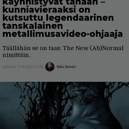
käynnistyvät tänään –
kunniavieraaksi on
kutsuttu legendaarinen
tanskalainen
metallimusavideo-ohjaaja
Täällähän se on taas: The New (Ab)Normal
nimittäin.
Julkaistu:
19.8.2020 13:36
Niko Ikonen