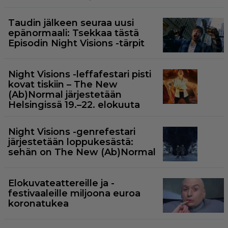
Taudin jälkeen seuraa uusi
epänormaali: Tsekkaa tästä
Episodin Night Visions -tärpit
Night Visions -leffafestari pisti
kovat tiskiin – The New
(Ab)Normal järjestetään
Helsingissä 19.–22. elokuuta
Night Visions -genrefestari
järjestetään loppukesästä:
sehän on The New (Ab)Normal
Elokuvateattereille ja -
festivaaleille miljoona euroa
koronatukea