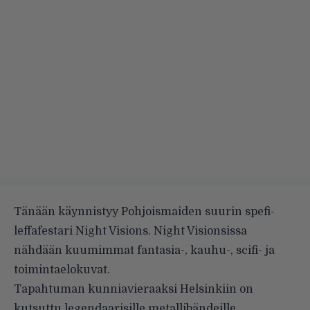
Tänään käynnistyy Pohjoismaiden suurin spefi-
leffafestari Night Visions. Night Visionsissa
nähdään kuumimmat fantasia-, kauhu-, scifi- ja
toimintaelokuvat.
Tapahtuman kunniavieraaksi Helsinkiin on
kutsuttu legendaarisille metallibändeille