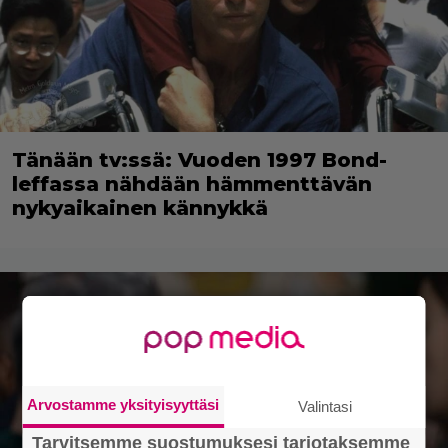
Tänään tv:ssä: Vuoden 1997 Bond-
leffassa nähdään hämmenttävän
nykyaikainen kännykkä
Arvostamme yksityisyyttäsi
Valintasi
Tarvitsemme suostumuksesi tarjotaksemme