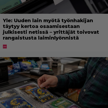
Yle: Uuden lain myötä työnhakijan
täytyy kertoa osaamisestaan
julkisesti netissä – yrittäjät toivovat
rangaistusta laiminlyönnistä