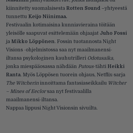
kiinnitetty suomalaisesta
Rotten Sound –
yhtyeestä
tunnettu
Keijo Niinimaa.
Festivaalin kotimaisina kunniavieraina töitään
yleisölle saapuvat esittelemään ohjaajat
Juho Fossi
ja
Mikko Löppönen
. Fossin tuotannosta Night
Visions -ohjelmistossa saa nyt maailmanensi-
iltansa psykologinen kauhutrilleri
Odotusaika
,
jonka miespääosassa nähdään
Putous
-tähti
Heikki
Ranta
. Myös Löppösen tuorein ohjaus, Netflix-sarja
The Witcherin
innoittama fantasiaseikkailu
Witcher
– Mines of Eeclor
saa nyt festivaalilla
maailmanensi-iltansa.
Nappaa lippusi Night Visionsin sivuilta.