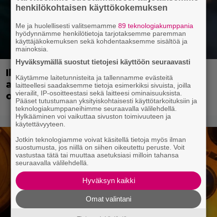
henkilökohtaisen käyttökokemuksen
Me ja huolellisesti valitsemamme
89 teknologiakumppania
hyödynnämme henkilötietoja tarjotaksemme paremman
käyttäjäkokemuksen sekä kohdentaaksemme sisältöä ja
mainoksia.
Hyväksymällä suostut tietojesi käyttöön seuraavasti
Illalla tv:ssä: Suomi-komediaa
Käytämme laitetunnisteita ja tallennamme evästeitä
arvostetaan myös maailmalla – nyt ei
laitteellesi saadaksemme tietoja esimerkiksi sivuista, joilla
vierailit, IP-osoitteestasi sekä laitteesi ominaisuuksista.
ole luvassa kevyt reissu!
Pääset tutustumaan yksityiskohtaisesti käyttötarkoituksiin ja
teknologiakumppaneihimme seuraavalla välilehdellä.
Hylkääminen voi vaikuttaa sivuston toimivuuteen ja
käytettävyyteen.
Jotkin teknologiamme voivat käsitellä tietoja myös ilman
suostumusta, jos niillä on siihen oikeutettu peruste. Voit
vastustaa tätä tai muuttaa asetuksiasi milloin tahansa
seuraavalla välilehdellä.
Hyväksyn kaikki
Omat valintani