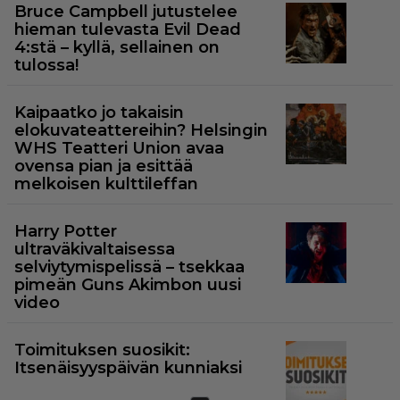
Bruce Campbell jutustelee
hieman tulevasta Evil Dead
4:stä – kyllä, sellainen on
tulossa!
Kaipaatko jo takaisin
elokuvateattereihin? Helsingin
WHS Teatteri Union avaa
ovensa pian ja esittää
melkoisen kulttileffan
Harry Potter
ultraväkivaltaisessa
selviytymispelissä – tsekkaa
pimeän Guns Akimbon uusi
video
Toimituksen suosikit:
Itsenäisyyspäivän kunniaksi