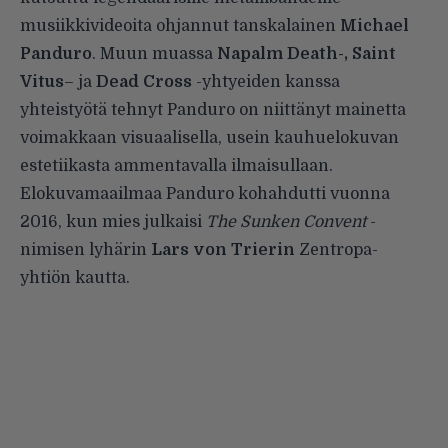
musiikkivideoita ohjannut tanskalainen
Michael
Panduro
. Muun muassa
Napalm Death-,
Saint
Vitus
– ja
Dead Cross
-yhtyeiden kanssa
yhteistyötä tehnyt Panduro on niittänyt mainetta
voimakkaan visuaalisella, usein kauhuelokuvan
estetiikasta ammentavalla ilmaisullaan.
Elokuvamaailmaa Panduro kohahdutti vuonna
2016, kun mies julkaisi
The Sunken Convent
-
nimisen lyhärin
Lars von Trierin
Zentropa-
yhtiön kautta.