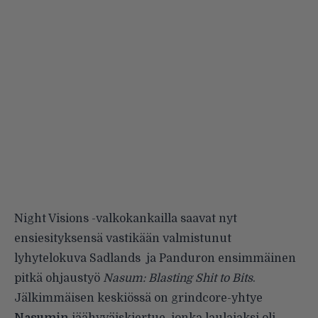
Night Visions -valkokankailla saavat nyt
ensiesityksensä vastikään valmistunut
lyhytelokuva Sadlands ja Panduron ensimmäinen
pitkä ohjaustyö
Nasum: Blasting Shit to Bits
.
Jälkimmäisen keskiössä on grindcore-yhtye
Nasumin
jäähyväiskiertue, jonka laulajaksi oli