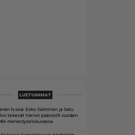
LUETUIMMAT
änän tv:ssä: Esko Salminen ja Satu
ilvo tekevät hienot pääroolit vuoden
984 menestyselokuvassa