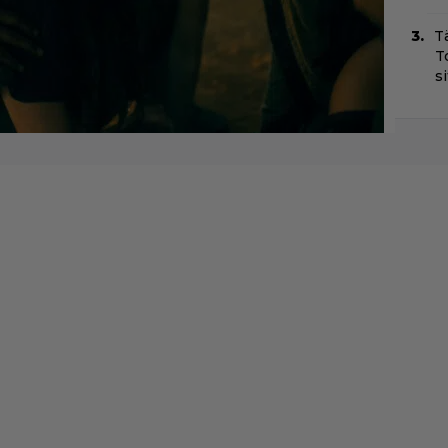
T
T
s