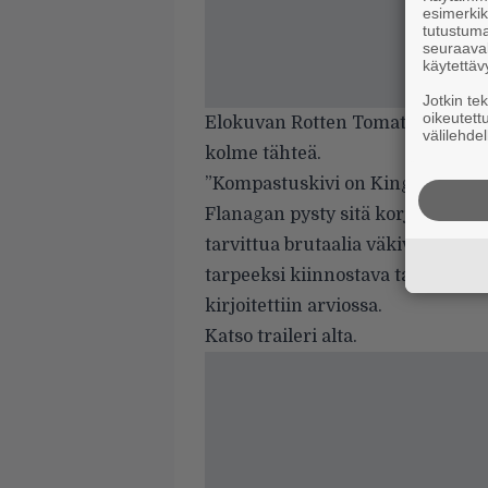
esimerkiks
tutustuma
seuraaval
käytettäv
Jotkin te
oikeutett
Elokuvan
Rotten Tomatoes -pros
välilehdel
kolme tähteä.
”Kompastuskivi on Kingin kirja, 
Flanagan pysty sitä korjaamaan 
tarvittua brutaalia väkivaltaa j
tarpeeksi kiinnostava tai pelott
kirjoitettiin arviossa.
Katso traileri alta.