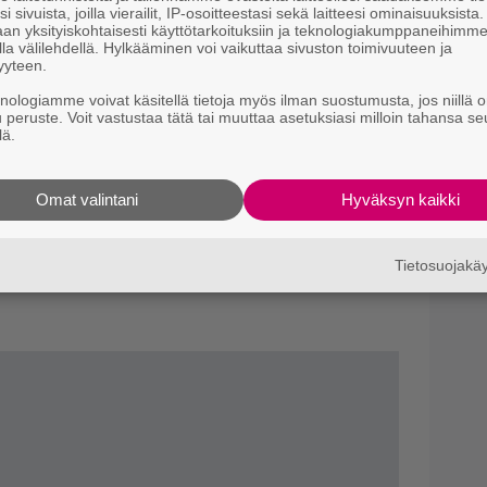
i sivuista, joilla vierailit, IP-osoitteestasi sekä laitteesi ominaisuuksista
m
an yksityiskohtaisesti käyttötarkoituksiin ja teknologiakumppaneihimm
–
la välilehdellä. Hylkääminen voi vaikuttaa sivuston toimivuuteen ja
yyteen.
Il
knologiamme voivat käsitellä tietoja myös ilman suostumusta, jos niillä o
r
u peruste. Voit vastustaa tätä tai muuttaa asetuksiasi milloin tahansa se
entti
on 78.
Episodin arviossa
Doctor Sleep
sai
k
lä.
Va
tarinana niin mahtipontinen ja paisunut, ettei
Omat valintani
Hyväksyn kaikki
K1
ja supistamaan. Flanagan tuo elokuvaan
a karmivaa tunnelmaa, mutta
Doctor Sleep
ei ole
Tietosuojak
ava oikeuttaakseen hurjan kestonsa”,