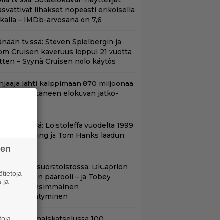
llä tv:ssä: Sotaelokuvan näyttelijät
asvattivat lihakset nopeasti erikoisella
ikalla – IMDb-arvosana on 7,6
änään tv:ssä: Steven Spielbergin ja
om Cruisen kaveruus loppui 21 vuotta
itten – Syynä Cruisen nolo käytös
hjaaja lähti kalppimaan 870 miljoonaa
ollaria tuottaneen elokuvan jatko-
sasta
änään tv:ssä: Loistoleffa vuodelta 1999
 Stephen King ja Tom Hanks laadun
akeina
sen
uippuleffa suoratoistossa: DiCaprion
tietoja
nsimmäinen päärooli – ja Tobey
 ja
aguiren ensimmäinen
lokuvaesiintyminen
toja
ifihetki: Ilmaiskatselussa 100