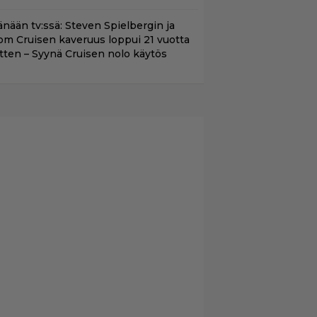
änään tv:ssä: Steven Spielbergin ja
om Cruisen kaveruus loppui 21 vuotta
itten – Syynä Cruisen nolo käytös