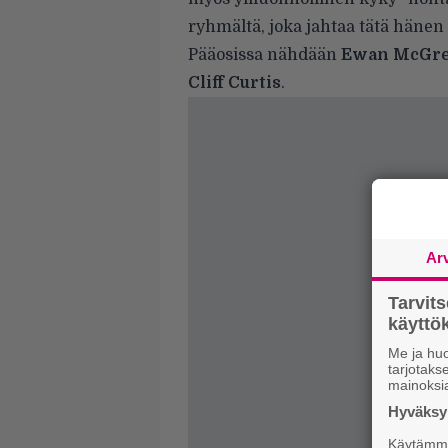
ryhmältä, joka jahtaa tätä hänen
Pääosissa nähdään
Ewan McGr
Cliff Curtis
.
Ar
Tarvit
käytt
Me ja huo
tarjotak
mainoksi
Hyväksym
Käytämme 