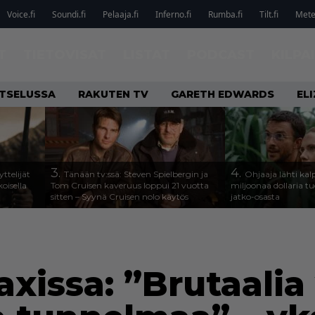
Voice.fi
Soundi.fi
Pelaaja.fi
Inferno.fi
Rumba.fi
Tilt.fi
Metel
T
TIETOVISAT
LISTAT
PODCAST
KILPA
ATSELUSSA
RAKUTEN TV
GARETH EDWARDS
EL
3.
4.
ttelijät
Tänään tv:ssä: Steven Spielbergin ja
Ohjaaja lähti k
koisella
Tom Cruisen kaveruus loppui 21 vuotta
miljoonaa dollaria t
sitten – Syynä Cruisen nolo käytös
jatko-osasta
xissa: ”Brutaalia 