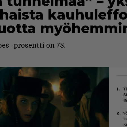
a tunnelmaa” – yk
haista kauhuleffo
 vuotta myöhemmi
s -prosentti on 78.
T
S
1
Yö
k
k