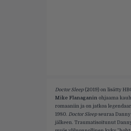
Doctor Sleep
(2019) on lisätty H
Mike Flanaganin
ohjaama kauh
romaaniin ja on jatkoa legendaar
1980.
Doctor Sleep
seuraa Danny 
jälkeen. Traumatisoitunut Danny
myös yliluonnollinen kyky ”hoht