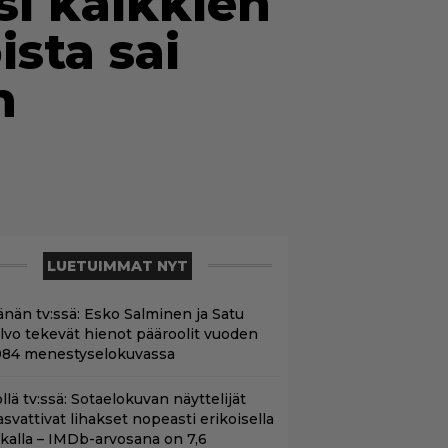
si kaikkien
ista sai
n
LUETUIMMAT NYT
änän tv:ssä: Esko Salminen ja Satu
ilvo tekevät hienot pääroolit vuoden
984 menestyselokuvassa
llä tv:ssä: Sotaelokuvan näyttelijät
asvattivat lihakset nopeasti erikoisella
ikalla – IMDb-arvosana on 7,6