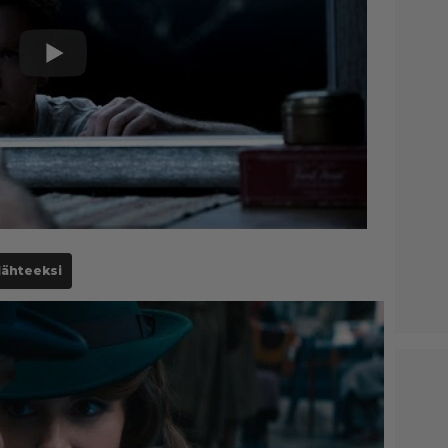
lähteeksi