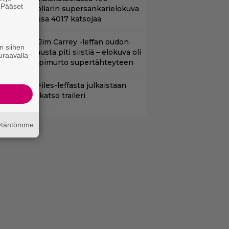
. Pääset
iljoonan dollarin supersankarielokuva
e
 sai Suomessa 4017 katsojaa
lalla tv:ssä: Jim Carrey -leffan oudon
n siihen
aakaa kohtausta piti siistiä – elokuva oli
uraavalla
oomikon läpimurto supertähteyteen
nhasta X-Files-leffasta julkaistaan
8-versio – katso traileri
äytäntömme