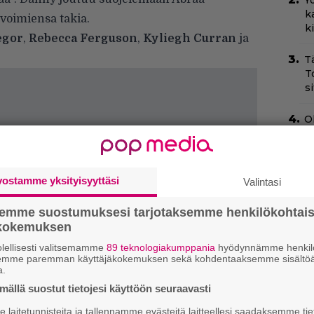
Yö
k
 voimiensa takia.
k
egor
,
Rebecca Ferguson
,
Kyliegh Curran
ja
T
T
s
O
d
o
T
vostamme yksityisyyttäsi
Valintasi
–
t
semme suostumuksesi tarjotaksemme henkilökohtai
ökokemuksen
H
lellisesti valitsemamme
89 teknologiakumppania
hyödynnämme henkilö
e
semme paremman käyttäjäkokemuksen sekä kohdentaaksemme sisältöä
M
a.
e
ällä suostut tietojesi käyttöön seuraavasti
laitetunnisteita ja tallennamme evästeitä laitteellesi saadaksemme tie
Sc