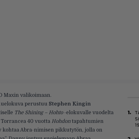
BO Maxin valikoimaan.
uelokuva perustuu
Stephen Kingin
iselle
The Shining – Hohto
-elokuvalle vuodelta
T
S
Torrancea 40 vuotta
Hohdon
tapahtumien
1
 kohtaa Abra-nimisen pikkutytön, jolla on
aa”. Danny joutuu suojelemaan Abraa