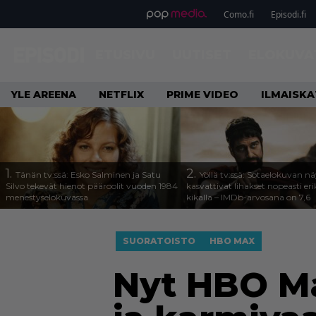
Como.fi
Episodi.fi
ETUSIVU
UUTISET
ELOKUVA
YLE AREENA
NETFLIX
PRIME VIDEO
ILMAISK
1.
2.
Tänän tv:ssä: Esko Salminen ja Satu
Yöllä tv:ssä: Sotaelokuvan näy
Silvo tekevät hienot pääroolit vuoden 1984
kasvattivat lihakset nopeasti eri
menestyselokuvassa
kikalla – IMDb-arvosana on 7,6
SUORATOISTO
HBO MAX
Nyt HBO Ma