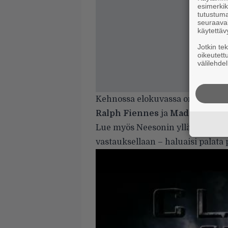
esimerkiks
tutustuma
seuraaval
käytettäv
Jotkin te
oikeutett
välilehdel
Kehnossa elokuvassa on arvostett
Ralph Fiennes
ja
Mads Mikkel
Lue myös Neesonin yllättävät kom
vastauksellaan – haluaisi palata p