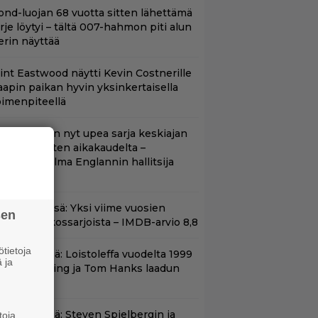
ond-luojan 68 vuotta sitten lähettämä
irje löytyi – tältä 007-hahmon piti alun
erin näyttää
lint Eastwood näytti Kevin Costnerille
aapin paikan hyvin yksinkertaisella
oimenpiteellä
etflixissä on nyt upea sarja keskiajan
uninkaallisten aikakaudelta –
eskiössä julma Englannin hallitsija
enrik VIII
t Netflixissä: Yksi viime vuosien
sen
arhaista rikossarjoista – IMDB-arvio 8,8
tietoja
änään tv:ssä: Loistoleffa vuodelta 1999
 ja
 Stephen King ja Tom Hanks laadun
akeina
änään tv:ssä: Steven Spielbergin ja
toja