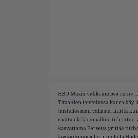
HBO Maxin valikoimassa on nyt 
Titaanien taistelussa kansa käy 
taistellessaan vallasta, mutta ku
saattaa koko maailma tuhoutua.
kasvattama Perseus yrittää turh
kostonhimoiselta jumalalta Hadek