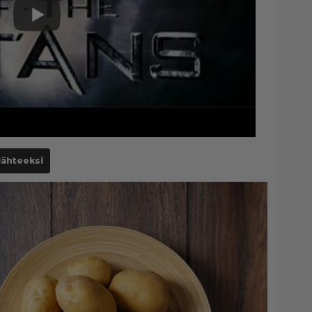
lähteeksi