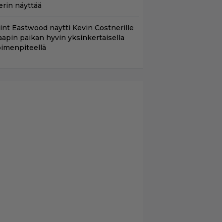
erin näyttää
lint Eastwood näytti Kevin Costnerille
aapin paikan hyvin yksinkertaisella
oimenpiteellä