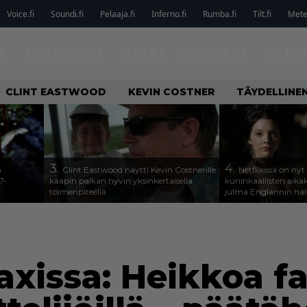
Voice.fi
Soundi.fi
Pelaaja.fi
Inferno.fi
Rumba.fi
Tilt.fi
Metel
T
TIETOVISAT
LISTAT
PODCAST
KILPA
CLINT EASTWOOD
KEVIN COSTNER
TÄYDELLINE
3.
4.
n
Clint Eastwood näytti Kevin Costnerille
Netflixissä on nyt
7-
kaapin paikan hyvin yksinkertaisella
kuninkaallisten aika
toimenpiteellä
julma Englannin halli
xissa: Heikkoa fa