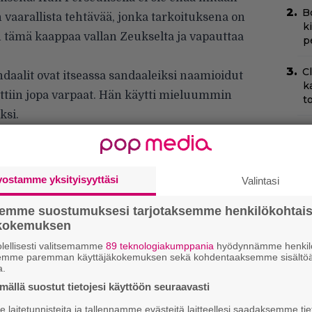
B
 vaarallista tehtävää, jonka tarkoituksena on
k
n tämä kaappaa vallan Zeukselta ja vapauttaa
p
C
daalit ovat itseassa sandaaleiksi naamioidut
k
ttiin jopa varpaat. Hän käytti mieluummin
t
ksi.
N
k
k
H
vostamme yksityisyyttäsi
Valintasi
Ny
semme suostumuksesi tarjotaksemme henkilökohtai
p
ökokemuksen
lellisesti valitsemamme
89 teknologiakumppania
hyödynnämme henkilö
T
semme paremman käyttäjäkokemuksen sekä kohdentaaksemme sisältöä
–
a.
t
ällä suostut tietojesi käyttöön seuraavasti
T
laitetunnisteita ja tallennamme evästeitä laitteellesi saadaksemme tie