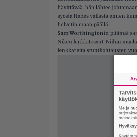
hävittävää, hän lähtee johtamaan
syöstä Hades vallasta ennen kui
helvetin maan päällä.
Sam Worthingtonin
pitämät san
Niken lenkkitossut. Niihin maala
lenkkareita stuntkohtausten vuo
Ar
Tarvit
käytt
Me ja huo
tarjotak
mainoksi
Hyväksym
Käytämme 