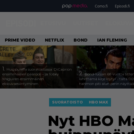
Como.fi
Episodi.fi
ETUSIVU
UUTISET
ELOKUVA
PRIME VIDEO
NETFLIX
BOND
IAN FLEMING
1.
Huippuleffa suoratoistossa: DiCaprion
2.
ensimmäinen päärooli – ja Tobey
Bond-luojan 68 vuotta sitte
Maguiren ensimmäinen
lähettämä kirje löytyi – tältä 00
elokuvaesiintyminen
hahmon piti alun perin näyttää
SUORATOISTO
HBO MAX
Nyt HBO Ma