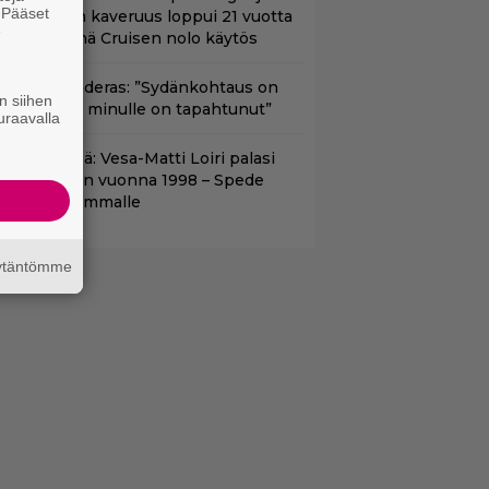
. Pääset
om Cruisen kaveruus loppui 21 vuotta
e
itten – Syynä Cruisen nolo käytös
ntonio Banderas: ”Sydänkohtaus on
n siihen
arasta mitä minulle on tapahtunut”
uraavalla
nään tv:ssä: Vesa-Matti Loiri palasi
unon rooliin vuonna 1998 – Spede
etäytyi sivummalle
äytäntömme