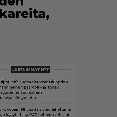
hden
kareita,
LUETUIMMAT NYT
uippuleffa suoratoistossa: DiCaprion
nsimmäinen päärooli – ja Tobey
aguiren ensimmäinen
lokuvaesiintyminen
ond-luojan 68 vuotta sitten lähettämä
irje löytyi – tältä 007-hahmon piti alun