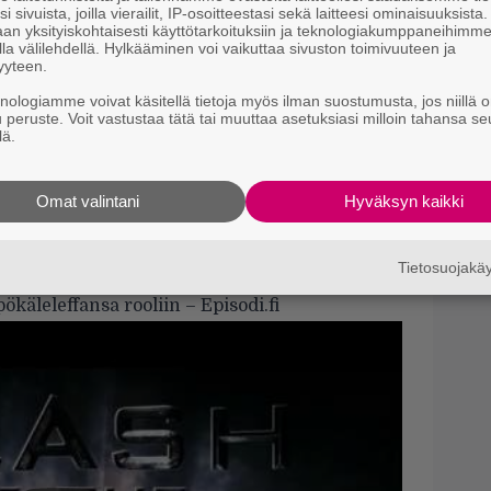
i sivuista, joilla vierailit, IP-osoitteestasi sekä laitteesi ominaisuuksista
T
an yksityiskohtaisesti käyttötarkoituksiin ja teknologiakumppaneihimm
s
la välilehdellä. Hylkääminen voi vaikuttaa sivuston toimivuuteen ja
yyteen.
A
knologiamme voivat käsitellä tietoja myös ilman suostumusta, jos niillä o
p
u peruste. Voit vastustaa tätä tai muuttaa asetuksiasi milloin tahansa se
lä.
Tä
U
Omat valintani
Hyväksyn kaikki
v
uja niminäyttelijöitä, kuten
Liam Neeson
,
sen
. Alla traileri.
Tietosuojak
mentit tästä leffasta:
Liam Neeson yllätti
ökäleleffansa rooliin – Episodi.fi