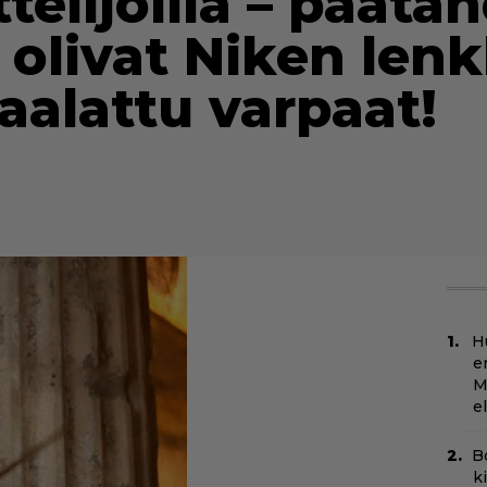
elijöillä – päätä
 olivat Niken lenk
maalattu varpaat!
H
e
M
e
B
k