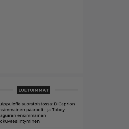
LUETUIMMAT
uippuleffa suoratoistossa: DiCaprion
nsimmäinen päärooli – ja Tobey
aguiren ensimmäinen
lokuvaesiintyminen