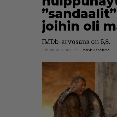
huippunäytt
”sandaalit”
joihin oli 
IMDb-arvosana on 5,8.
Julkaistu:
18.11.2021 22:33
Markku Leppilampi