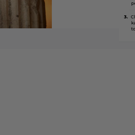
p
C
k
t