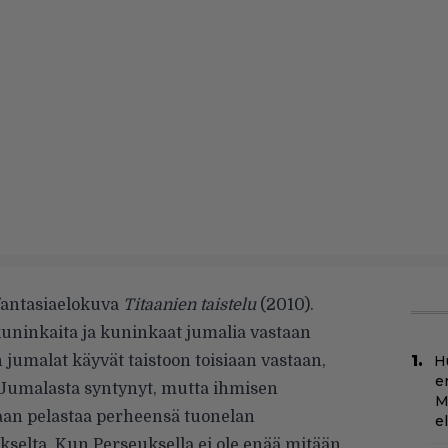
fantasiaelokuva
Titaanien taistelu
(2010).
kuninkaita ja kuninkaat jumalia vastaan
n jumalat käyvät taistoon toisiaan vastaan,
H
e
 Jumalasta syntynyt, mutta ihmisen
M
aan pelastaa perheensä tuonelan
e
selta. Kun Perseuksella ei ole enää mitään