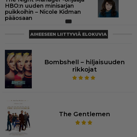
HBO:n uuden minisarjan
puikkoihin – Nicole Kidman
pääosaan
AIHEESEEN LIITTYVIÄ ELOKUVIA
Bombshell – hiljaisuuden
rikkojat
The Gentlemen