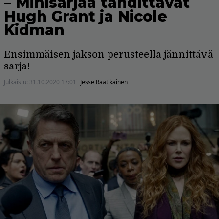
– Minisarjaa tähdittävät
Hugh Grant ja Nicole
Kidman
Ensimmäisen jakson perusteella jännittävä
sarja!
Julkaistu:
31.10.2020 17:01
Jesse Raatikainen