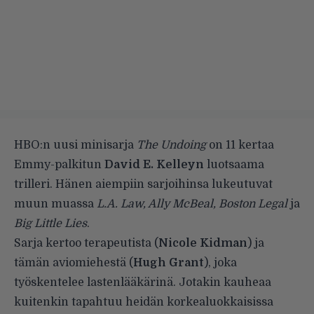
HBO:n uusi minisarja
The Undoing
on 11 kertaa
Emmy-palkitun
David E. Kelleyn
luotsaama
trilleri. Hänen aiempiin sarjoihinsa lukeutuvat
muun muassa
L.A. Law, Ally McBeal, Boston Legal
ja
Big Little Lies
.
Sarja kertoo terapeutista (
Nicole Kidman
) ja
tämän aviomiehestä (
Hugh Grant
), joka
työskentelee lastenlääkärinä. Jotakin kauheaa
kuitenkin tapahtuu heidän korkealuokkaisissa