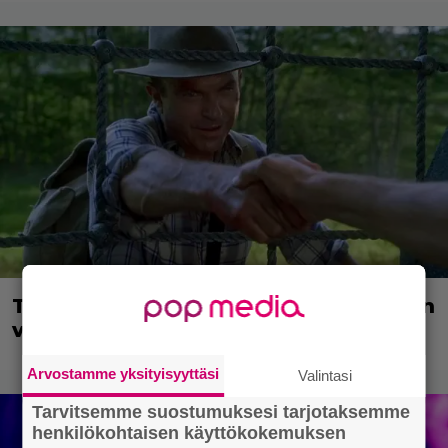
Tuleva videopelielokuva jäi Sam Neillin
viimeiseksi rooliksi
Arvostamme yksityisyyttäsi
Valintasi
Tarvitsemme suostumuksesi tarjotaksemme
henkilökohtaisen käyttökokemuksen