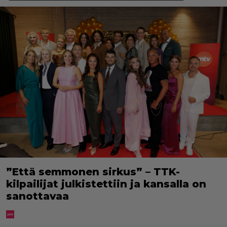
”Että semmonen sirkus” – TTK-
kilpailijat julkistettiin ja kansalla on
sanottavaa