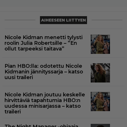
AIHEESEEN LIITTYEN
Nicole Kidman menetti tylysti
roolin Julia Robertsille – ”En
ollut tarpeeksi taitava”
Pian HBO:lla: odotettu Nicole
Kidmanin jännityssarja – katso
uusi traileri
Nicole Kidman joutuu keskelle
hirvittäviä tapahtumia HBO:n
uudessa minisarjassa – katso
traileri
The Night Manager -ohjaaja