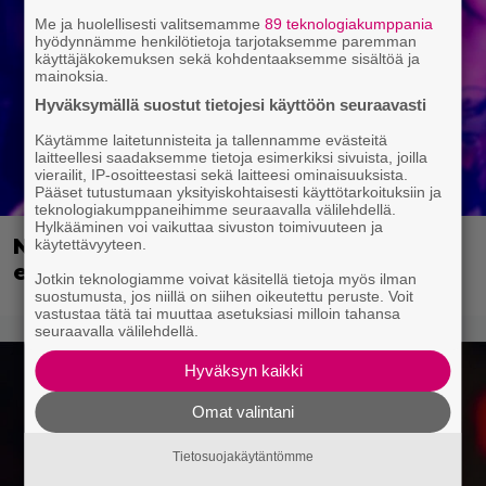
Me ja huolellisesti valitsemamme
89 teknologiakumppania
hyödynnämme henkilötietoja tarjotaksemme paremman
käyttäjäkokemuksen sekä kohdentaaksemme sisältöä ja
mainoksia.
Hyväksymällä suostut tietojesi käyttöön seuraavasti
Käytämme laitetunnisteita ja tallennamme evästeitä
laitteellesi saadaksemme tietoja esimerkiksi sivuista, joilla
vierailit, IP-osoitteestasi sekä laitteesi ominaisuuksista.
Pääset tutustumaan yksityiskohtaisesti käyttötarkoituksiin ja
teknologiakumppaneihimme seuraavalla välilehdellä.
Hylkääminen voi vaikuttaa sivuston toimivuuteen ja
Nyt Netflixissä: Vuoden 2024 paras
käytettävyyteen.
elokuva!
Jotkin teknologiamme voivat käsitellä tietoja myös ilman
suostumusta, jos niillä on siihen oikeutettu peruste. Voit
vastustaa tätä tai muuttaa asetuksiasi milloin tahansa
seuraavalla välilehdellä.
Hyväksyn kaikki
Omat valintani
Tietosuojakäytäntömme