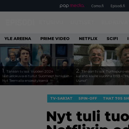
Como.fi
Episodi.fi
ETUSIVU
UUTISET
ELOKUVA
YLE AREENA
PRIME VIDEO
NETFLIX
SCIFI
1.
2.
Tänään tv:ssä: Vuoden 2024
Tänään tv:ssä: Turhapuro-e
laatuelokuva ei tullut Suomeen lainkaan –
karahti kiville vuonna 1993 – ”
Nyt Teemalla ensiesityksenä
Uuno!”
TV-SARJAT
SPIN-OFF
THAT 70S S
Nyt tuli t