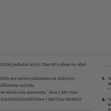
2006) jatkoksi tehty
That 90’s Show
on ollut
jöihin perustuva jatkosarja on päätynyt
T
l
illiamsin syyniin.
–
how
kärsii niin sanotusta ”
How I Met Your
n
Ensisilmäyksellä
(
How I Met Your Mother
) -
T
k
U