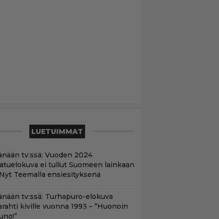
LUETUIMMAT
änään tv:ssä: Vuoden 2024
aatuelokuva ei tullut Suomeen lainkaan
 Nyt Teemalla ensiesityksenä
änään tv:ssä: Turhapuro-elokuva
arahti kiville vuonna 1993 – ”Huonoin
uno!”