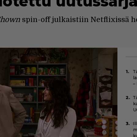
dotettu uutussarja
 Shown
spin-off julkaistiin Netflixissä 
T
l
–
T
k
U
I
m
k