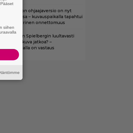
. Pääset
e
cifi-klassikon ohjaajaversio on nyt
uoratoistossa – kuvauspaikalla tapahtui
auhea ja verinen onnettomuus
n siihen
uraavalla
aako Steven Spielbergin luultavasti
uonoin elokuva jatkoa? –
äsikirjoittajalla on vastaus
äytäntömme