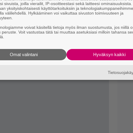
n, että puolituntiset jaksot ovat liian
i sivuista, joilla vierailit, IP-osoitteestasi sekä laitteesi ominaisuuksista
an yksityiskohtaisesti käyttötarkoituksiin ja teknologiakumppaneihimm
S
ihin (teini-ikäiset lapset) kerkeisi kunnolla
la välilehdellä. Hylkääminen voi vaikuttaa sivuston toimivuuteen ja
s
yyteen.
k
knologiamme voivat käsitellä tietoja myös ilman suostumusta, jos niillä o
ssä uuden sarjan vauhtiin kiinni, kun 10
u peruste. Voit vastustaa tätä tai muuttaa asetuksiasi milloin tahansa se
S
lä.
h
illiamsin mukaan alkuperäisen ysärisarjan
K
ääosin hyvin 2020-luvun tv:n rytmiin ja
Omat valintani
Hyväksyn kaikki
Tietosuojak