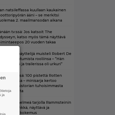
llan natsileffassa kuullaan kaukainen
oottoripyörän ääni – se merkitsi
uolemaa 2. maailmansodan aikana
änään tv:ssä: Jos katsoit The
dysseyn, katso myös tämä näyttävä
oimintaeepos 20 vuoden takaa
ape Fear -näyttelijä muisteli Robert De
iron paneutumista rooliinsa – ”Hän
hui kielillä ja trailerissa oli urkuri”
yt Netflixissä: 100 pistettä Rotten
sen
omatoesissa – minisarja kertoo
ritannian historian tuhoisimmasta
tietoja
errori-iskusta
 ja
uoratoistohelmeä tarjolla Rammsteinin
aneille – synkkä, näyttävä ja
atumainen kokemus
toja