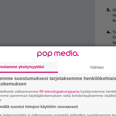
I
m
k
T
O
t
C
N
pu
vostamme yksityisyyttäsi
Valintasi
N
semme suostumuksesi tarjotaksemme henkilökohtai
T
ökokemuksen
B
lellisesti valitsemamme
89 teknologiakumppania
hyödynnämme henkilö
t
semme paremman käyttäjäkokemuksen sekä kohdentaaksemme sisältöä
a.
S
ällä suostut tietojesi käyttöön seuraavasti
f
s
laitetunnisteita ja tallennamme evästeitä laitteellesi saadaksemme tie