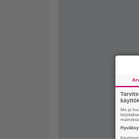
Ar
Tarvit
käytt
Me ja huo
tarjotak
mainoksi
Hyväksym
Käytämme 