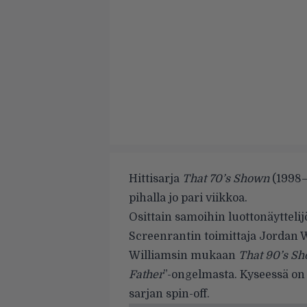
Hittisarja
That 70’s Shown
(1998–
pihalla jo pari viikkoa.
Osittain samoihin luottonäytteli
Screenrantin toimittaja Jordan W
Williamsin mukaan
That
90’s S
Father
”-ongelmasta. Kyseessä o
sarjan spin-off.