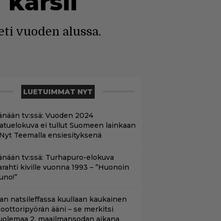
 kärsii
heti vuoden alussa.
LUETUIMMAT NYT
änään tv:ssä: Vuoden 2024
aatuelokuva ei tullut Suomeen lainkaan
 Nyt Teemalla ensiesityksenä
änään tv:ssä: Turhapuro-elokuva
arahti kiville vuonna 1993 – ”Huonoin
uno!”
llan natsileffassa kuullaan kaukainen
oottoripyörän ääni – se merkitsi
uolemaa 2. maailmansodan aikana