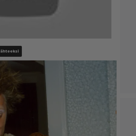
lähteeksi