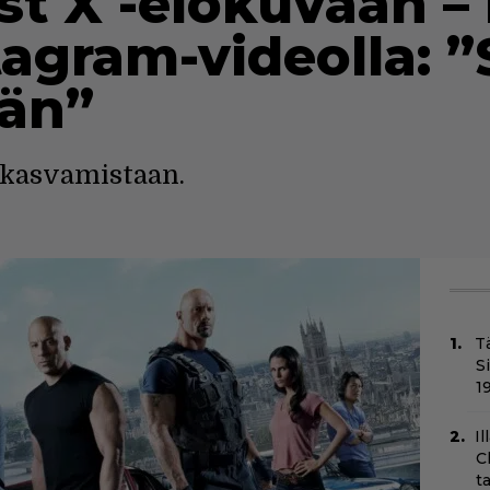
t X -elokuvaan – I
tagram-videolla: ”
än”
 kasvamistaan.
T
S
1
Il
C
t