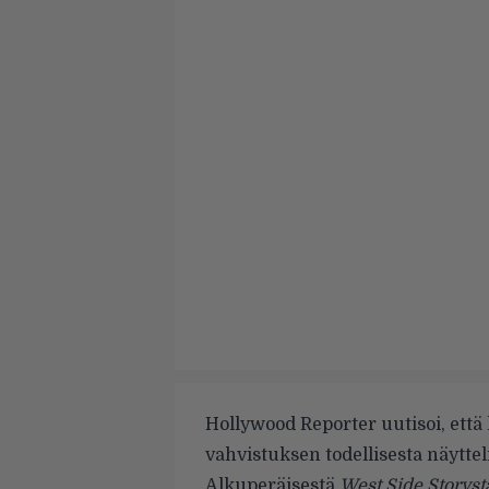
Hollywood Reporter
uutisoi, ett
vahvistuksen todellisesta näyttel
Alkuperäisestä
West Side Storyst