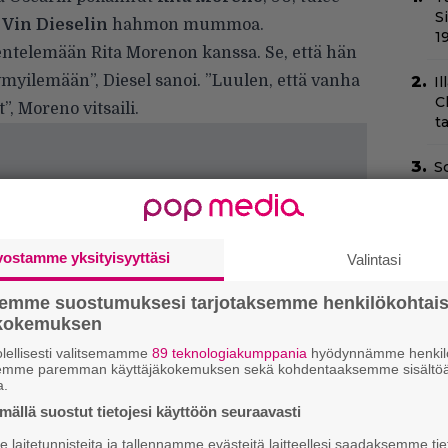
S
a
Vin Dieselin
hahmon mummoa.
1
entelemään Rita Morenon kanssa. Se, että hän
hymyilemään”, Diesel sanoi. ”Luulen, että vanha
Il
C
”, Moreno vitsaili.
t
Sc
m
–
O
vostamme yksityisyyttäsi
Valintasi
d
o
semme suostumuksesi tarjotaksemme henkilökohtai
ökokemuksen
Va
lellisesti valitsemamme
89 teknologiakumppania
hyödynnämme henkilö
K1
semme paremman käyttäjäkokemuksen sekä kohdentaaksemme sisältöä
a.
H
ällä suostut tietojesi käyttöön seuraavasti
e
M
laitetunnisteita ja tallennamme evästeitä laitteellesi saadaksemme tie