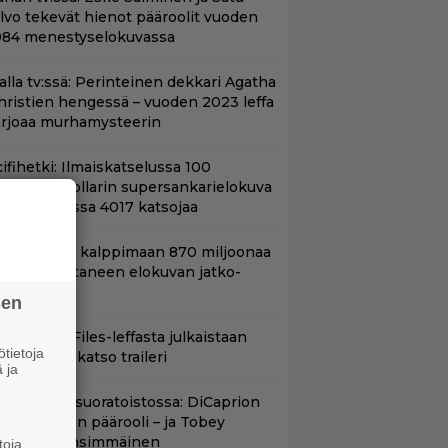
ilvo tekevät hienot pääroolit vuoden
984 menestyselokuvassa
lalla tv:ssä: Perinteinen dekkari Agatha
hristien hengessä – vuoden 2023 leffa
arjoaa murhamysteerin
ifihetki: Ilmaiskatselussa 100
iljoonan dollarin supersankarielokuva
 sai Suomessa 4017 katsojaa
hjaaja lähti kalppimaan 870 miljoonaa
ollaria tuottaneen elokuvan jatko-
sasta
sen
nhasta X-Files-leffasta julkaistaan
tietoja
8-versio – katso traileri
 ja
uippuleffa suoratoistossa: DiCaprion
nsimmäinen päärooli – ja Tobey
aguiren ensimmäinen
toja