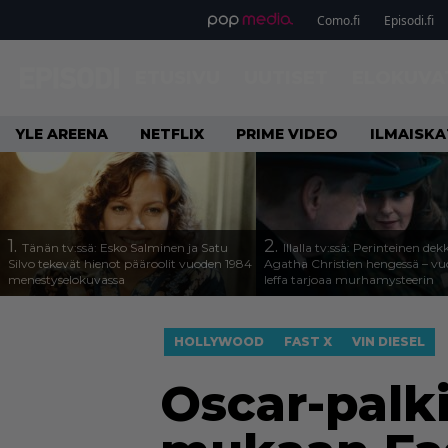
Como.fi
Episodi.fi
ETUSIVU
UUTISET
ELOKUVA
YLE AREENA
NETFLIX
PRIME VIDEO
ILMAISK
1.
2.
Tänän tv:ssä: Esko Salminen ja Satu
Illalla tv:ssä: Perinteinen dek
Silvo tekevät hienot pääroolit vuoden 1984
Agatha Christien hengessä – v
menestyselokuvassa
leffa tarjoaa murhamysteerin
HOLLYWOOD
FAST X
VIN DIESEL
Oscar-palki