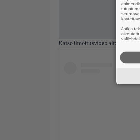
esimerkiks
tutustuma
seuraaval
käytettäv
Jotkin te
oikeutett
välilehdel
Katso ilmoitusvideo alta.