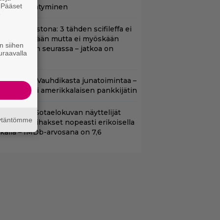
. Pääset
lokuvaesiintyminen
e
t suoratoistona: 3 tähden scifileffa ei
litä edeltäjiään mutta ei myöskään
n siihen
äpeä niiden seurassa – jatkoa on
uraavalla
uvassa
lalla tv:ssä: Vauhdikasta junatoimintaa –
effa suututti amerikkalaisen pankkijätin
llä tv:ssä: Sotaelokuvan näyttelijät
äytäntömme
asvattivat lihakset nopeasti erikoisella
ikalla – IMDb-arvosana on 7,6