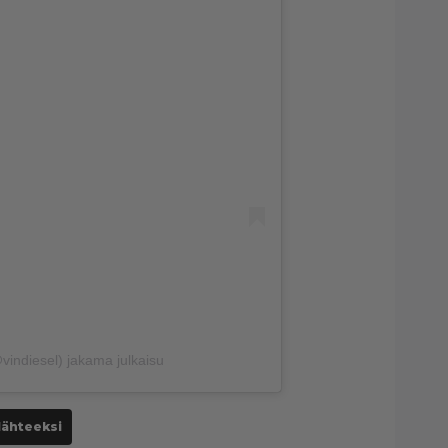
vindiesel) jakama julkaisu
lähteeksi