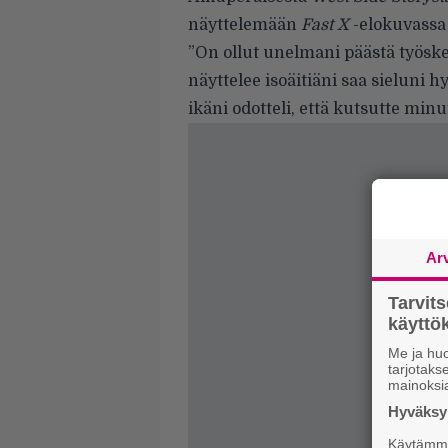
näyttelemään
Fast X
-elokuvass
”On ollut unelmani päästä työsk
näyttelee isoäitiäni saa sieluni 
ikäni odotteli, että kutsutte minut
Ar
Tarvit
käytt
Me ja huo
tarjotak
mainoksi
Hyväksym
Käytämme 