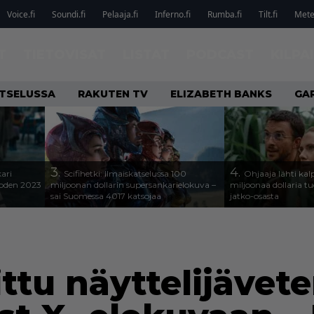
Voice.fi
Soundi.fi
Pelaaja.fi
Inferno.fi
Rumba.fi
Tilt.fi
Metel
T
TIETOVISAT
LISTAT
PODCAST
KILPA
ATSELUSSA
RAKUTEN TV
ELIZABETH BANKS
GA
3.
4.
kari
Scifihetki: Ilmaiskatselussa 100
Ohjaaja lähti k
uoden 2023
miljoonan dollarin supersankarielokuva –
miljoonaa dollaria t
sai Suomessa 4017 katsojaa
jatko-osasta
ttu näyttelijävete