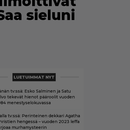
lmoittivat
Saa sieluni
LUETUIMMAT NYT
änän tv:ssä: Esko Salminen ja Satu
ilvo tekevät hienot pääroolit vuoden
984 menestyselokuvassa
lalla tv:ssä: Perinteinen dekkari Agatha
hristien hengessä – vuoden 2023 leffa
arjoaa murhamysteerin