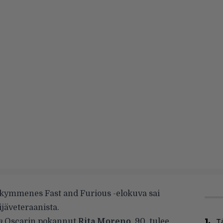
ä kymmenes Fast and Furious -elokuva sai
ijäveteraanista.
a
Oscarin pokannut
Rita Moreno
, 90, tulee
T