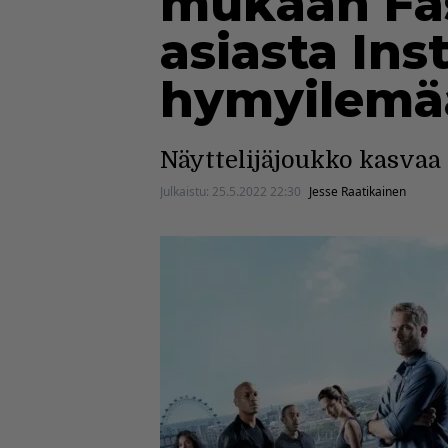
mukaan Fas
asiasta Ins
hymyilemä
Näyttelijäjoukko kasvaa
Julkaistu:
25.5.2022 22:30
Jesse Raatikainen