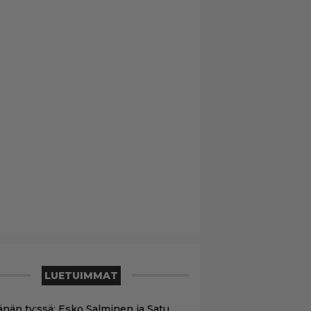
LUETUIMMAT
änän tv:ssä: Esko Salminen ja Satu