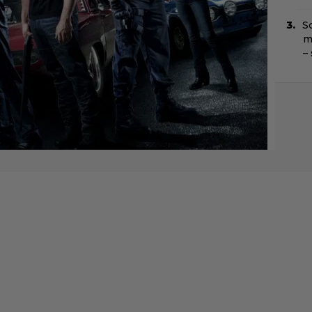
Sc
m
–