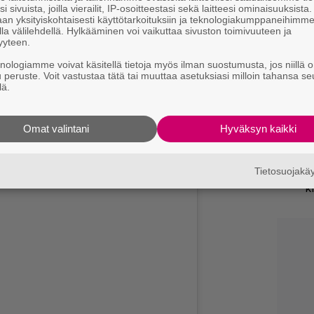
i sivuista, joilla vierailit, IP-osoitteestasi sekä laitteesi ominaisuuksista
e
an yksityiskohtaisesti käyttötarkoituksiin ja teknologiakumppaneihimm
la välilehdellä. Hylkääminen voi vaikuttaa sivuston toimivuuteen ja
Ny
yyteen.
y
knologiamme voivat käsitellä tietoja myös ilman suostumusta, jos niillä o
h
u peruste. Voit vastustaa tätä tai muuttaa asetuksiasi milloin tahansa se
l
lä.
Il
Omat valintani
Hyväksyn kaikki
l
Yö
Tietosuojak
k
k