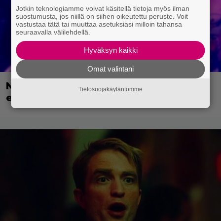
Jotkin teknologiamme voivat käsitellä tietoja myös ilman
suostumusta, jos niillä on siihen oikeutettu peruste. Voit
vastustaa tätä tai muuttaa asetuksiasi milloin tahansa
seuraavalla välilehdellä.
Hyväksyn kaikki
Omat valintani
Nyt Netflixissä: Vuoden 2024 paras
Tietosuojakäytäntömme
elokuva!