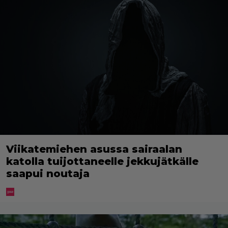
Viikatemiehen asussa sairaalan
katolla tuijottaneelle jekkujätkälle
saapui noutaja