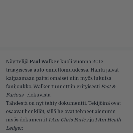
Näyttelijä
Paul Walker
kuoli vuonna 2013
traagisessa auto-onnettomuudessa. Häntä jäivät
kaipaamaan paitsi omaiset niin myös lukuisa
fanijoukko. Walker tunnettiin erityisesti
Fast &
Furious
-elokuvista.
Tähdestä on nyt tehty dokumentti. Tekijöinä ovat
osaavat henkilöt, sillä he ovat tehneet aiemmin
myös dokumentit
I Am Chris Farley
ja
I Am Heath
Ledger
.