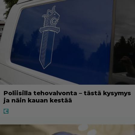
Poliisilla tehovalvonta – tästä kysymys
ja näin kauan kestää