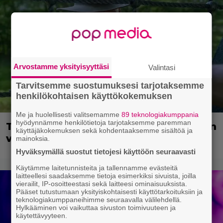
Arvostamme yksityisyyttäsi
Valintasi
Tarvitsemme suostumuksesi tarjotaksemme
henkilökohtaisen käyttökokemuksen
Me ja huolellisesti valitsemamme
89 teknologiakumppania
hyödynnämme henkilötietoja tarjotaksemme paremman
Tuleva videopelielokuva jäi Sam Neillin
käyttäjäkokemuksen sekä kohdentaaksemme sisältöä ja
viimeiseksi rooliksi
mainoksia.
Hyväksymällä suostut tietojesi käyttöön seuraavasti
Käytämme laitetunnisteita ja tallennamme evästeitä
laitteellesi saadaksemme tietoja esimerkiksi sivuista, joilla
vierailit, IP-osoitteestasi sekä laitteesi ominaisuuksista.
Pääset tutustumaan yksityiskohtaisesti käyttötarkoituksiin ja
teknologiakumppaneihimme seuraavalla välilehdellä.
Hylkääminen voi vaikuttaa sivuston toimivuuteen ja
käytettävyyteen.