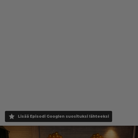
Lisää Episodi Googlen suosituksi lähteeksi