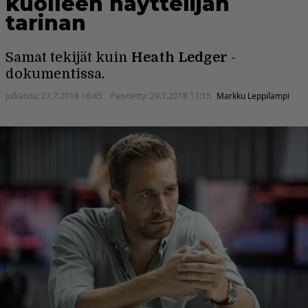
kuolleen näyttelijän
tarinan
Samat tekijät kuin
Heath Ledger
-
dokumentissa.
Julkaistu:
27.7.2018 16:45
Päivitetty:
29.7.2018 11:15
Markku Leppilampi