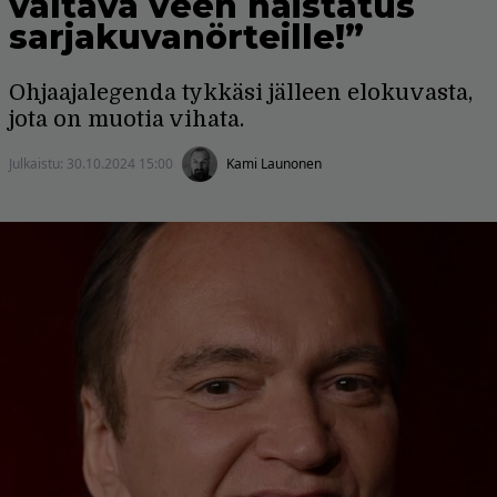
valtava veen haistatus
sarjakuvanörteille!”
Ohjaajalegenda tykkäsi jälleen elokuvasta,
jota on muotia vihata.
Julkaistu:
30.10.2024 15:00
Kami Launonen