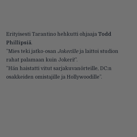
Erityisesti Tarantino hehkutti ohjaaja
Todd
Phillipsiä
.
”Mies teki jatko-osan
Jokerille
ja laittoi studion
rahat palamaan kuin Jokeri!”.
”Hän haistatti vitut sarjakuvanörteille, DC:n
osakkeiden omistajille ja Hollywoodille”.