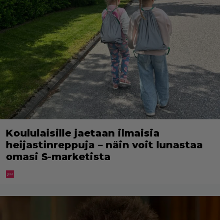
Koululaisille jaetaan ilmaisia
heijastinreppuja – näin voit lunastaa
omasi S-marketista