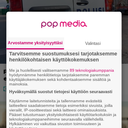
Arvostamme yksityisyyttäsi
Valintasi
Tarvitsemme suostumuksesi tarjotaksemme
henkilökohtaisen käyttökokemuksen
Me ja huolellisesti valitsemamme
89 teknologiakumppania
Poliisilla surullinen ilta Kuopiossa
hyödynnämme henkilötietoja tarjotaksemme paremman
eilen
käyttäjäkokemuksen sekä kohdentaaksemme sisältöä ja
mainoksia.
Hyväksymällä suostut tietojesi käyttöön seuraavasti
Käytämme laitetunnisteita ja tallennamme evästeitä
laitteellesi saadaksemme tietoja esimerkiksi sivuista, joilla
vierailit, IP-osoitteestasi sekä laitteesi ominaisuuksista.
Pääset tutustumaan yksityiskohtaisesti käyttötarkoituksiin ja
teknologiakumppaneihimme seuraavalla välilehdellä.
Hylkääminen voi vaikuttaa sivuston toimivuuteen ja