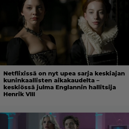
Netflixissä on nyt upea sarja keskiajan
kuninkaallisten aikakaudelta –
keskiössä julma Englannin hallitsija
Henrik VIII