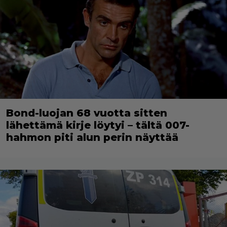
Bond-luojan 68 vuotta sitten
lähettämä kirje löytyi – tältä 007-
hahmon piti alun perin näyttää