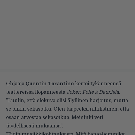
Ohjaaja
Quentin Tarantino
kertoi tykänneensä
teattereissa flopanneesta
Joker: Folie à Deuxista.
”Luulin, että elokuva olisi älyllinen harjoitus, mutta
se olikin sekasotku. Olen tarpeeksi nihilistinen, että
osaan arvostaa sekasotkua. Meininki veti
täydellisesti mukaansa”.
”Pidin musiikkikohtauksista. Mitä banaaleimmiksi