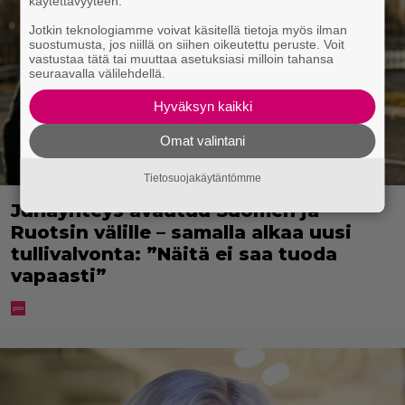
käytettävyyteen.
Jotkin teknologiamme voivat käsitellä tietoja myös ilman
suostumusta, jos niillä on siihen oikeutettu peruste. Voit
vastustaa tätä tai muuttaa asetuksiasi milloin tahansa
seuraavalla välilehdellä.
Hyväksyn kaikki
Omat valintani
Tietosuojakäytäntömme
Junayhteys avautuu Suomen ja
Ruotsin välille – samalla alkaa uusi
tullivalvonta: ”Näitä ei saa tuoda
vapaasti”