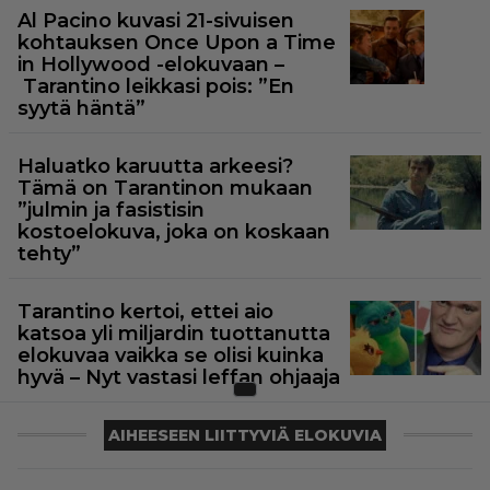
Al Pacino kuvasi 21-sivuisen
kohtauksen Once Upon a Time
in Hollywood -elokuvaan –
Tarantino leikkasi pois: ”En
syytä häntä”
Haluatko karuutta arkeesi?
Tämä on Tarantinon mukaan
”julmin ja fasistisin
kostoelokuva, joka on koskaan
tehty”
Tarantino kertoi, ettei aio
katsoa yli miljardin tuottanutta
elokuvaa vaikka se olisi kuinka
hyvä – Nyt vastasi leffan ohjaaja
AIHEESEEN LIITTYVIÄ ELOKUVIA