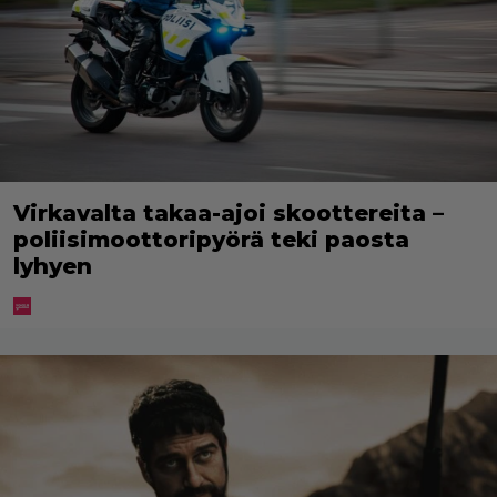
Virkavalta takaa-ajoi skoottereita –
poliisimoottoripyörä teki paosta
lyhyen