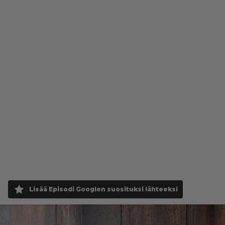
Lisää Episodi Googlen suosituksi lähteeksi