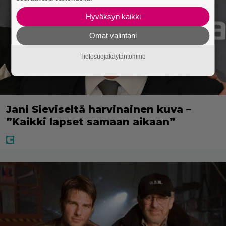
Hyväksyn kaikki
Omat valintani
Tietosuojakäytäntömme
Jani Sieviseltä harvinainen kuva –
”Kaikki lapset samaan aikaan”