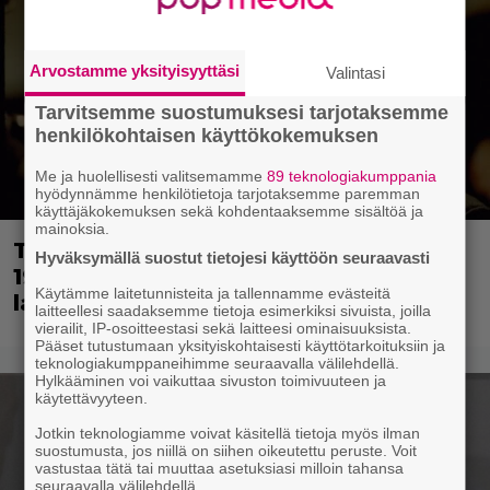
Arvostamme yksityisyyttäsi
Valintasi
Tarvitsemme suostumuksesi tarjotaksemme
henkilökohtaisen käyttökokemuksen
Me ja huolellisesti valitsemamme
89 teknologiakumppania
hyödynnämme henkilötietoja tarjotaksemme paremman
käyttäjäkokemuksen sekä kohdentaaksemme sisältöä ja
mainoksia.
Tänään tv:ssä: Loistoleffa vuodelta
Hyväksymällä suostut tietojesi käyttöön seuraavasti
1999 – Stephen King ja Tom Hanks
Käytämme laitetunnisteita ja tallennamme evästeitä
laadun takeina
laitteellesi saadaksemme tietoja esimerkiksi sivuista, joilla
vierailit, IP-osoitteestasi sekä laitteesi ominaisuuksista.
Pääset tutustumaan yksityiskohtaisesti käyttötarkoituksiin ja
teknologiakumppaneihimme seuraavalla välilehdellä.
Hylkääminen voi vaikuttaa sivuston toimivuuteen ja
käytettävyyteen.
Jotkin teknologiamme voivat käsitellä tietoja myös ilman
suostumusta, jos niillä on siihen oikeutettu peruste. Voit
vastustaa tätä tai muuttaa asetuksiasi milloin tahansa
seuraavalla välilehdellä.