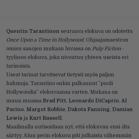
Quentin Tarantinon
seuraava elokuva on odotettu
Once Upon a Time in Hollywood
. Ohjaajamaestron
omien sanojen mukaan luvassa on
Pulp Fiction
-
tyylinen elokuva, joka nivoutuu yhteen useista eri
tarinoista.
Useat tarinat tarvitsevat tietysti myös paljon
hahmoja. Tarantino onkin palkannut ”puoli
Hollywoodia” elokuvaansa varten. Mukana on
muun muassa
Brad Pitt
,
Leonardo DiCaprio
,
Al
Pacino
,
Margot Robbie
,
Dakota Fanning
,
Damian
Lewis
ja
Kurt Russell
.
Maailmalla uutisoidaan nyt, että elokuvan ensi-ilta
siirtyy. Alun perin elokuva piti julkaista vähemmän