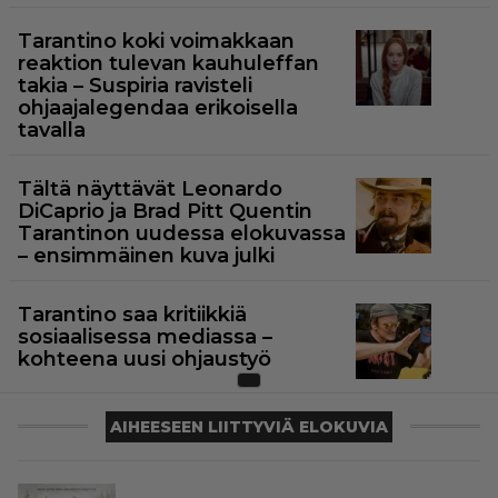
Tarantino koki voimakkaan
reaktion tulevan kauhuleffan
takia – Suspiria ravisteli
ohjaajalegendaa erikoisella
tavalla
Tältä näyttävät Leonardo
DiCaprio ja Brad Pitt Quentin
Tarantinon uudessa elokuvassa
– ensimmäinen kuva julki
Tarantino saa kritiikkiä
sosiaalisessa mediassa –
kohteena uusi ohjaustyö
AIHEESEEN LIITTYVIÄ ELOKUVIA