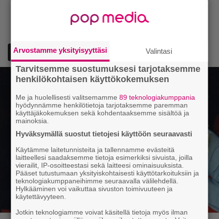
Arvostamme yksityisyyttäsi
Valintasi
Lisää Episodi Googlen suosituksi lähteeksi
Tarvitsemme suostumuksesi tarjotaksemme
henkilökohtaisen käyttökokemuksen
Me ja huolellisesti valitsemamme
89 teknologiakumppania
hyödynnämme henkilötietoja tarjotaksemme paremman
käyttäjäkokemuksen sekä kohdentaaksemme sisältöä ja
mainoksia.
Hyväksymällä suostut tietojesi käyttöön seuraavasti
Käytämme laitetunnisteita ja tallennamme evästeitä
laitteellesi saadaksemme tietoja esimerkiksi sivuista, joilla
vierailit, IP-osoitteestasi sekä laitteesi ominaisuuksista.
Pääset tutustumaan yksityiskohtaisesti käyttötarkoituksiin ja
teknologiakumppaneihimme seuraavalla välilehdellä.
Hylkääminen voi vaikuttaa sivuston toimivuuteen ja
käytettävyyteen.
Jotkin teknologiamme voivat käsitellä tietoja myös ilman