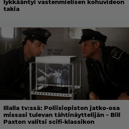
lykkääntyi vastenmielisen kohuvideon
takia
Illalla tv:ssä: Poliisiopiston jatko-osa
missasi tulevan tähtinäyttelijän – Bill
Paxton valitsi scifi-klassikon