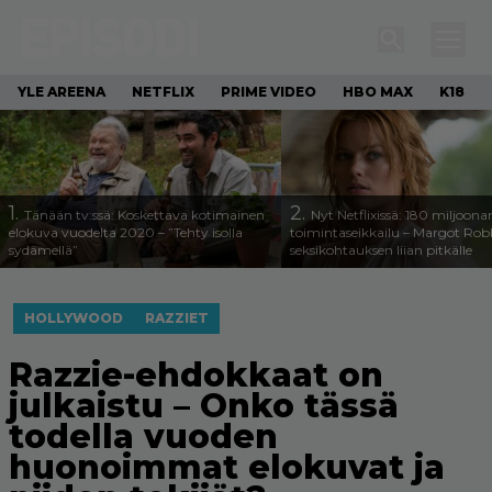
YLE AREENA
NETFLIX
PRIME VIDEO
HBO MAX
K18
1.
2.
Tänään tv:ssä: Koskettava kotimainen
Nyt Netflixissä: 180 miljoona
elokuva vuodelta 2020 – ”Tehty isolla
toimintaseikkailu – Margot Robb
sydämellä”
seksikohtauksen liian pitkälle
HOLLYWOOD
RAZZIET
Razzie-ehdokkaat on
julkaistu – Onko tässä
todella vuoden
huonoimmat elokuvat ja