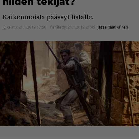
niiden tekijät?
Kaikenmoista päässyt listalle.
Julkaistu:
21.1.2019 17:56
Päivitetty:
21.1.2019 21:45
Jesse Raatikainen