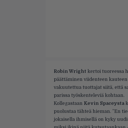
Robin Wright
kertoi tuoreessa h
päättäminen viidenteen kauteen 
vakuutettua tuottajat siitä, että 
parissa työskenteleviä kohtaan.
Kollegastaan
Kevin Spaceysta
k
puolustaa tähteä hieman. ”En t
jokaisella ihmisellä on kyky uudi
miksi ikinä niitä kutsutaankaan 