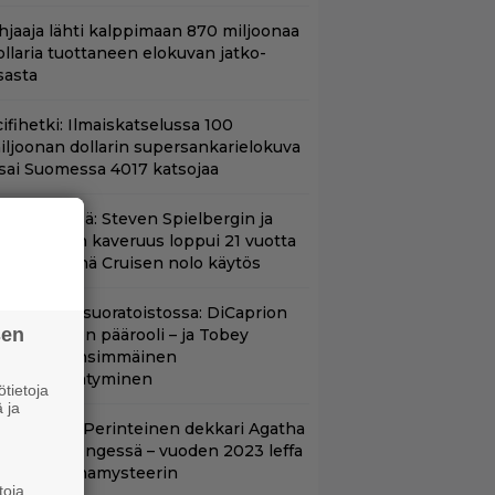
hjaaja lähti kalppimaan 870 miljoonaa
ollaria tuottaneen elokuvan jatko-
sasta
ifihetki: Ilmaiskatselussa 100
iljoonan dollarin supersankarielokuva
 sai Suomessa 4017 katsojaa
änään tv:ssä: Steven Spielbergin ja
om Cruisen kaveruus loppui 21 vuotta
itten – Syynä Cruisen nolo käytös
uippuleffa suoratoistossa: DiCaprion
sen
nsimmäinen päärooli – ja Tobey
aguiren ensimmäinen
lokuvaesiintyminen
tietoja
 ja
lalla tv:ssä: Perinteinen dekkari Agatha
hristien hengessä – vuoden 2023 leffa
arjoaa murhamysteerin
toja