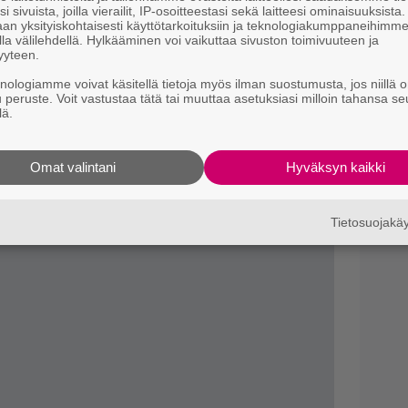
i sivuista, joilla vierailit, IP-osoitteestasi sekä laitteesi ominaisuuksista
Va
an yksityiskohtaisesti käyttötarkoituksiin ja teknologiakumppaneihimm
la välilehdellä. Hylkääminen voi vaikuttaa sivuston toimivuuteen ja
K1
yyteen.
Il
knologiamme voivat käsitellä tietoja myös ilman suostumusta, jos niillä o
u peruste. Voit vastustaa tätä tai muuttaa asetuksiasi milloin tahansa se
l
lä.
 nähdään marraskuun alussa Netflixissä.
Omat valintani
Hyväksyn kaikki
Tietosuojak