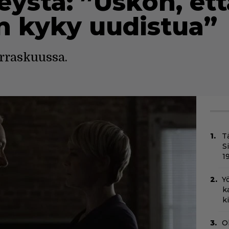
ysta: ”Uskon, ett
on kyky uudistua”
rraskuussa.
T
S
1
Yö
k
k
O