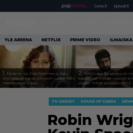
Como.fi
Episodi.fi
ETUSIVU
UUTISET
ELOKUVA
YLE AREENA
NETFLIX
PRIME VIDEO
ILMAISK
1.
2.
Tänän tv:ssä: Esko Salminen ja Satu
Yöllä tv:ssä: Sotaelokuvan näy
Silvo tekevät hienot pääroolit vuoden 1984
kasvattivat lihakset nopeasti eri
menestyselokuvassa
kikalla – IMDb-arvosana on 7,6
TV-SARJAT
HOUSE OF CARDS
KEVI
Robin Wrig