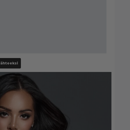
lähteeksi