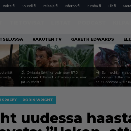
Voice.fi
Soundi.fi
Pelaaja.fi
Inferno.fi
Rumba.fi
Tilt.fi
Metel
T
TIETOVISAT
LISTAT
PODCAST
KILPA
ATSELUSSA
RAKUTEN TV
GARETH EDWARDS
EL
3.
4.
ttelijät
Ohjaaja lähti kalppimaan 870
Scifihetki: Ilmais
koisella
miljoonaa dollaria tuottaneen elokuvan
miljoonan dollarin s
jatko-osasta
sai Suomessa 4017 k
N SPACEY
ROBIN WRIGHT
ht uudessa haast