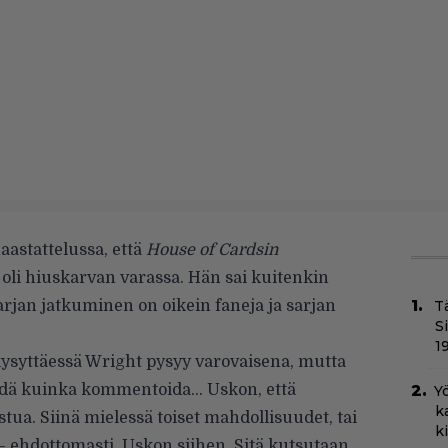
aastattelussa, että
House of Cardsin
oli hiuskarvan varassa. Hän sai kuitenkin
sarjan jatkuminen on oikein faneja ja sarjan
T
S
1
ysyttäessä Wright pysyy varovaisena, mutta
iedä kuinka kommentoida… Uskon, että
Yö
k
stua. Siinä mielessä toiset mahdollisuudet, tai
k
– ehdottomasti. Uskon siihen. Sitä kutsutaan