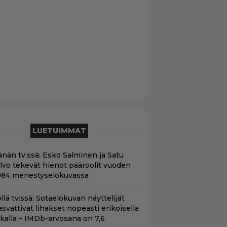
LUETUIMMAT
änän tv:ssä: Esko Salminen ja Satu
ilvo tekevät hienot pääroolit vuoden
984 menestyselokuvassa
llä tv:ssä: Sotaelokuvan näyttelijät
asvattivat lihakset nopeasti erikoisella
ikalla – IMDb-arvosana on 7,6