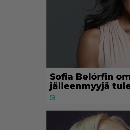
Sofia Belórfin o
jälleenmyyjä tu