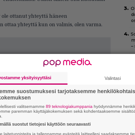
O
d
 ole ottanut yhteyttä häneen
o
n ottaa yhteyttä kun on valmis, olen varma.
Sc
m
–
T
T
s
vostamme yksityisyyttäsi
Valintasi
H
semme suostumuksesi tarjotaksemme henkilökohtai
e
ökokemuksen
M
e
lellisesti valitsemamme
89 teknologiakumppania
hyödynnämme henkilö
semme paremman käyttäjäkokemuksen sekä kohdentaaksemme sisältöä
a.
Il
C
ällä suostut tietojesi käyttöön seuraavasti
t
laitetunnisteita ja tallennamme evästeitä laitteellesi saadaksemme tie