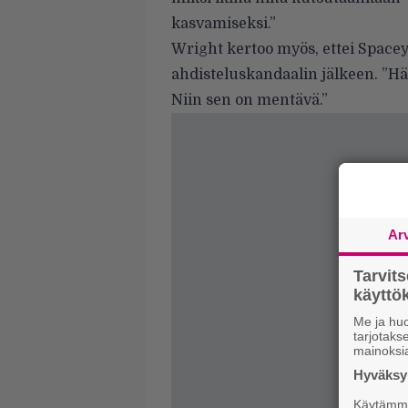
kasvamiseksi.”
Wright kertoo myös, ettei Spacey
ahdisteluskandaalin jälkeen. ”Hä
Niin sen on mentävä.”
Ar
Tarvit
käytt
Me ja huo
tarjotak
mainoksi
Hyväksym
Käytämme 