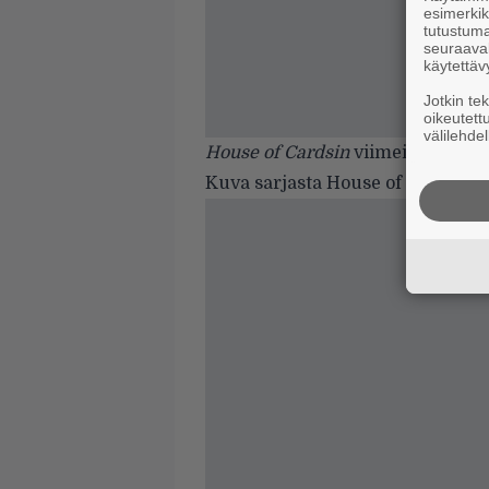
esimerkiks
tutustuma
seuraaval
käytettäv
Jotkin te
oikeutett
välilehdel
House of Cardsin
viimeinen kausi
Kuva sarjasta House of Cards