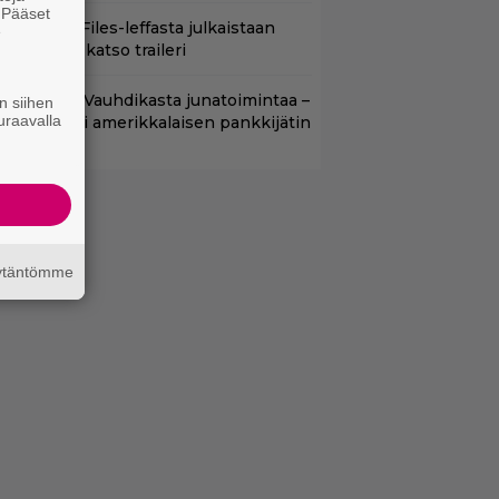
. Pääset
nhasta X-Files-leffasta julkaistaan
e
8-versio – katso traileri
lalla tv:ssä: Vauhdikasta junatoimintaa –
n siihen
uraavalla
effa suututti amerikkalaisen pankkijätin
äytäntömme