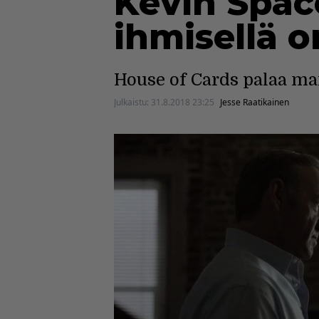
Kevin Space
ihmisellä 
House of Cards palaa ma
Julkaistu:
31.8.2018 23:25
Jesse Raatikainen