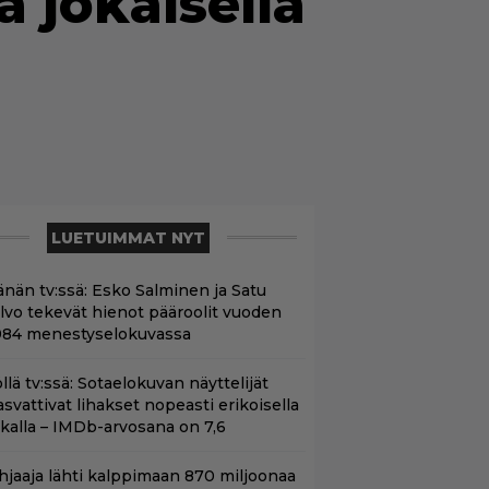
ä jokaisella
LUETUIMMAT NYT
änän tv:ssä: Esko Salminen ja Satu
ilvo tekevät hienot pääroolit vuoden
984 menestyselokuvassa
llä tv:ssä: Sotaelokuvan näyttelijät
asvattivat lihakset nopeasti erikoisella
ikalla – IMDb-arvosana on 7,6
hjaaja lähti kalppimaan 870 miljoonaa