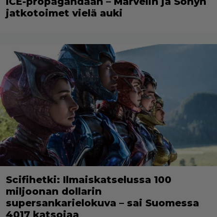
ICE-propagandaan – Marvelin ja Sonyn
jatkotoimet vielä auki
Scifihetki: Ilmaiskatselussa 100
miljoonan dollarin
supersankarielokuva – sai Suomessa
4017 katsojaa