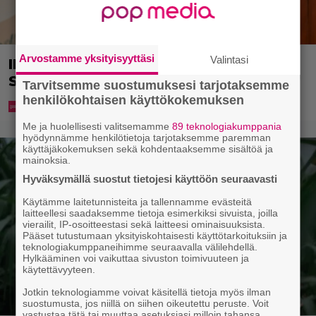
Arvostamme yksityisyyttäsi
Valintasi
IL: Teemu Lehtilälle jälleen uusi rooli
Salatuissa elämissä
Tarvitsemme suostumuksesi tarjotaksemme
henkilökohtaisen käyttökokemuksen
Me ja huolellisesti valitsemamme
89 teknologiakumppania
hyödynnämme henkilötietoja tarjotaksemme paremman
käyttäjäkokemuksen sekä kohdentaaksemme sisältöä ja
mainoksia.
Hyväksymällä suostut tietojesi käyttöön seuraavasti
Käytämme laitetunnisteita ja tallennamme evästeitä
laitteellesi saadaksemme tietoja esimerkiksi sivuista, joilla
vierailit, IP-osoitteestasi sekä laitteesi ominaisuuksista.
Pääset tutustumaan yksityiskohtaisesti käyttötarkoituksiin ja
teknologiakumppaneihimme seuraavalla välilehdellä.
Hylkääminen voi vaikuttaa sivuston toimivuuteen ja
käytettävyyteen.
Jotkin teknologiamme voivat käsitellä tietoja myös ilman
suostumusta, jos niillä on siihen oikeutettu peruste. Voit
vastustaa tätä tai muuttaa asetuksiasi milloin tahansa