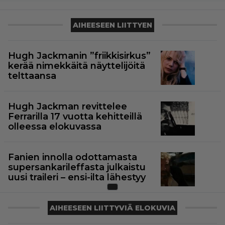
AIHEESEEN LIITTYEN
Hugh Jackmanin ”friikkisirkus”
kerää nimekkäitä näyttelijöitä
telttaansa
Hugh Jackman revittelee
Ferrarilla 17 vuotta kehitteillä
olleessa elokuvassa
Fanien innolla odottamasta
supersankarileffasta julkaistu
uusi traileri – ensi-ilta lähestyy
AIHEESEEN LIITTYVIÄ ELOKUVIA