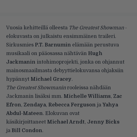
Vuosia kehitteillä olleesta
The Greatest Showman
-
elokuvasta on julkaistu ensimmäinen traileri.
Sirkusmies
P.T. Barnumin
elämään perustuva
musikaali on pääosassa nähtävän
Hugh
Jackmanin
intohimoprojekti, jonka on ohjannut
mainosmaailmasta debyyttielokuvansa ohjaksiin
hypännyt
Michael Gracey
.
The Greatest Showmanin
rooleissa nähdään
Jackmanin lisäksi mm.
Michelle Williams
,
Zac
Efron
,
Zendaya
,
Rebecca Ferguson
ja
Yahya
Abdul-Mateen
. Elokuvan ovat
käsikirjoittaneet
Michael Arndt
,
Jenny Bicks
ja
Bill Condon
.