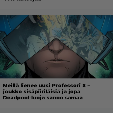
Meillä lienee uusi Professori X –
joukko sisäpiiriläisiä ja jopa
Deadpool-luoja sanoo samaa