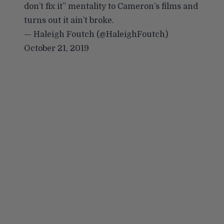
don’t fix it” mentality to Cameron’s films and
turns out it ain’t broke.
— Haleigh Foutch (@HaleighFoutch)
October 21, 2019