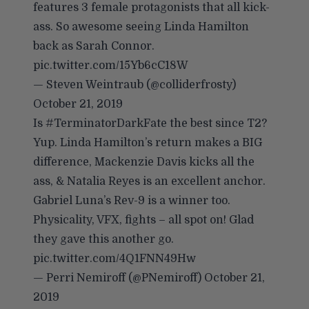
features 3 female protagonists that all kick-
ass. So awesome seeing Linda Hamilton
back as Sarah Connor.
pic.twitter.com/15Yb6cC18W
— Steven Weintraub (@colliderfrosty)
October 21, 2019
Is
#TerminatorDarkFate
the best since T2?
Yup. Linda Hamilton’s return makes a BIG
difference, Mackenzie Davis kicks all the
ass, & Natalia Reyes is an excellent anchor.
Gabriel Luna’s Rev-9 is a winner too.
Physicality, VFX, fights – all spot on! Glad
they gave this another go.
pic.twitter.com/4Q1FNN49Hw
— Perri Nemiroff (@PNemiroff)
October 21,
2019