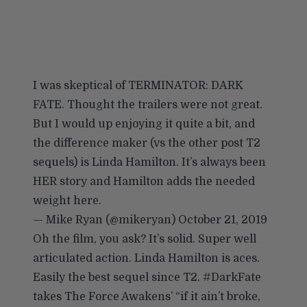
I was skeptical of TERMINATOR: DARK
FATE. Thought the trailers were not great.
But I would up enjoying it quite a bit, and
the difference maker (vs the other post T2
sequels) is Linda Hamilton. It’s always been
HER story and Hamilton adds the needed
weight here.
— Mike Ryan (@mikeryan)
October 21, 2019
Oh the film, you ask? It’s solid. Super well
articulated action. Linda Hamilton is aces.
Easily the best sequel since T2.
#DarkFate
takes The Force Awakens’ “if it ain’t broke,