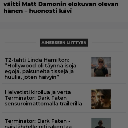
väitti Matt Damonin elokuvan olevan
hänen – huonosti kävi
AIHEESEEN LIITTYEN
T2-tähti Linda Hamilton:
”Hollywood oli täynnä isoja
egoja, paisuneita tissejä ja
huulia, joten häivyin”
Helvetisti kiroilua ja verta
Terminator: Dark Faten
sensuroimattomalla trailerilla
Terminator: Dark Faten -
naistähdelle piti rakentaa