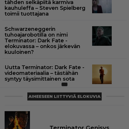
tähden selkäpiitä karmiva
kauhuleffa – Steven Spielberg
toimii tuottajana
Schwarzeneggerin
tuhoajarobotilla on nimi
Terminator: Dark Fate -
elokuvassa – onkos järkevän
kuuloinen?
Uutta Terminator: Dark Fate -
videomateriaalia – tästähän
syntyy täysimittainen sota
AIHEESEEN LIITTYVIÄ ELOKUVIA
Terminator Genisys