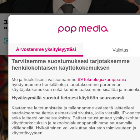
Jani Sieviseltä harvinainen kuva –
”Kaikki lapset samaan aikaan”
Arvostamme yksityisyyttäsi
Valintasi
Tarvitsemme suostumuksesi tarjotaksemme
henkilökohtaisen käyttökokemuksen
Me ja huolellisesti valitsemamme
89 teknologiakumppania
hyödynnämme henkilötietoja tarjotaksemme paremman
käyttäjäkokemuksen sekä kohdentaaksemme sisältöä ja mainoks
Hyväksymällä suostut tietojesi käyttöön seuraavasti
Käytämme laitetunnisteita ja tallennamme evästeitä laitteellesi
saadaksemme tietoja esimerkiksi sivuista, joilla vierailit, IP-osoitt
sekä laitteesi ominaisuuksista. Pääset tutustumaan yksityiskohtai
käyttötarkoituksiin ja teknologiakumppaneihimme seuraavalla
välilehdellä. Hylkääminen voi vaikuttaa sivuston toimivuuteen ja
käytettävyyteen.