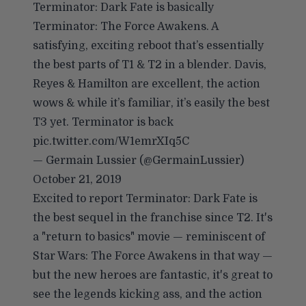
Terminator: Dark Fate is basically
Terminator: The Force Awakens. A
satisfying, exciting reboot that’s essentially
the best parts of T1 & T2 in a blender. Davis,
Reyes & Hamilton are excellent, the action
wows & while it’s familiar, it’s easily the best
T3 yet. Terminator is back
pic.twitter.com/W1emrXIq5C
— Germain Lussier (@GermainLussier)
October 21, 2019
Excited to report Terminator: Dark Fate is
the best sequel in the franchise since T2. It's
a "return to basics" movie — reminiscent of
Star Wars: The Force Awakens in that way —
but the new heroes are fantastic, it's great to
see the legends kicking ass, and the action