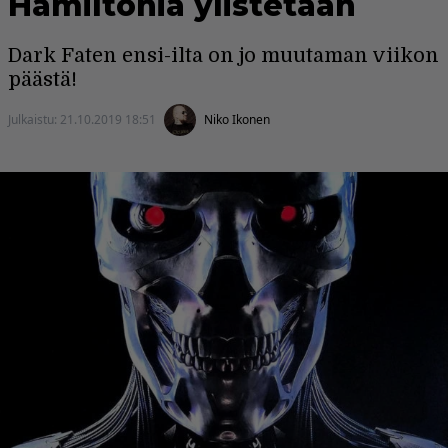
Hamiltonia ylistetään
Dark Faten ensi-ilta on jo muutaman viikon
päästä!
Julkaistu:
21.10.2019 18:51
Niko Ikonen