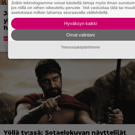
Jotkin teknologiamme voivat käsitellä tietoja myös ilman suostum
jos niillä on siihen oikeutettu peruste. Voit vastustaa tätä tai muut
Jani Sievinen kokosi lapsikatraansa
asetuksiasi milloin tahansa seuraavalla välilehdellä.
yhteen – ”Minun suurin perintöni
Hyväksyn kaikki
heille”
Omat valintani
Tietosuojakäytäntömme
Yöllä tv:ssä: Sotaelokuvan näyttelijät