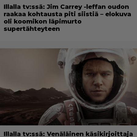
Illalla tv:ssä: Jim Carrey -leffan oudon
raakaa kohtausta piti siistiä – elokuva
oli koomikon läpimurto
supertähteyteen
Illalla tv:ssä: Venäläinen käsikirjoittaja