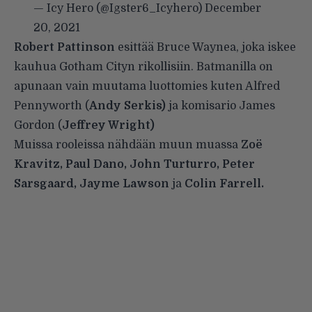
— Icy Hero (@Igster6_Icyhero)
December
20, 2021
Robert Pattinson
esittää Bruce Waynea, joka iskee
kauhua Gotham Cityn rikollisiin. Batmanilla on
apunaan vain muutama luottomies kuten Alfred
Pennyworth (
Andy Serkis)
ja komisario James
Gordon (
Jeffrey Wright)
Muissa rooleissa nähdään muun muassa
Zoë
Kravitz, Paul Dano, John Turturro, Peter
Sarsgaard, Jayme Lawson
ja
Colin Farrell.