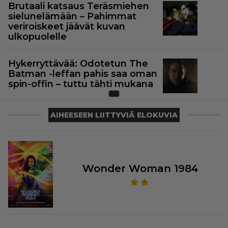
Brutaali katsaus Teräsmiehen
sielunelämään – Pahimmat
veriroiskeet jäävät kuvan
ulkopuolelle
Hykerryttävää: Odotetun The
Batman -leffan pahis saa oman
spin-offin – tuttu tähti mukana
AIHEESEEN LIITTYVIÄ ELOKUVIA
Wonder Woman 1984