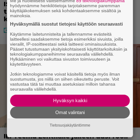
Me ja huolellisesti valitsemamme
89 teknologiakumppania
IS: Mysteerivideolla esiintynyt Tanssii
hyödynnämme henkilötietoja tarjotaksemme paremman
tähtien kanssa -juontaja tuli
käyttäjäkokemuksen sekä kohdentaaksemme sisältöä ja
mainoksia.
kasvoillaan julki
Hyväksymällä suostut tietojesi käyttöön seuraavasti
Käytämme laitetunnisteita ja tallennamme evästeitä
laitteellesi saadaksemme tietoja esimerkiksi sivuista, joilla
vierailit, IP-osoitteestasi sekä laitteesi ominaisuuksista.
Pääset tutustumaan yksityiskohtaisesti käyttötarkoituksiin ja
teknologiakumppaneihimme seuraavalla välilehdellä.
Hylkääminen voi vaikuttaa sivuston toimivuuteen ja
käytettävyyteen.
Jotkin teknologiamme voivat käsitellä tietoja myös ilman
suostumusta, jos niillä on siihen oikeutettu peruste. Voit
vastustaa tätä tai muuttaa asetuksiasi milloin tahansa
seuraavalla välilehdellä.
Hyväksyn kaikki
Omat valintani
Tietosuojakäytäntömme
IL: Teemu Lehtilälle jälleen uusi rooli