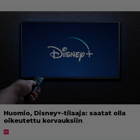
Huomio, Disney+-tilaaja: saatat olla
oikeutettu korvauksiin