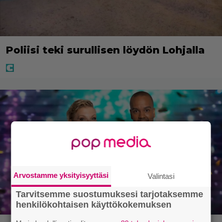
Poliisi teki surullisen löydön Lohjalla
Arvostamme yksityisyyttäsi
Valintasi
Tarvitsemme suostumuksesi tarjotaksemme
henkilökohtaisen käyttökokemuksen