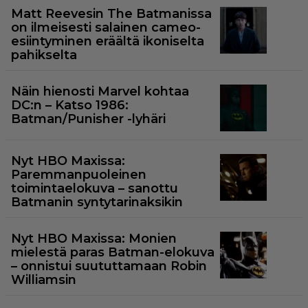
Matt Reevesin The Batmanissa
on ilmeisesti salainen cameo-
esiintyminen eräältä ikoniselta
pahikselta
Näin hienosti Marvel kohtaa
DC:n – Katso 1986:
Batman/Punisher -lyhäri
Nyt HBO Maxissa:
Paremmanpuoleinen
toimintaelokuva – sanottu
Batmanin syntytarinaksikin
Nyt HBO Maxissa: Monien
mielestä paras Batman-elokuva
– onnistui suututtamaan Robin
Williamsin