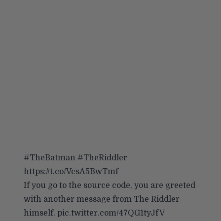
#TheBatman
#TheRiddler
https://t.co/VcsA5BwTmf
If you go to the source code, you are greeted
with another message from The Riddler
himself.
pic.twitter.com/47QG1tyJfV