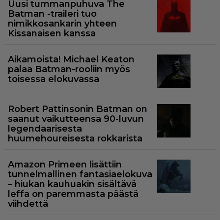
Uusi tummanpuhuva The
Batman -traileri tuo
nimikkosankarin yhteen
Kissanaisen kanssa
Aikamoista! Michael Keaton
palaa Batman-rooliin myös
toisessa elokuvassa
Robert Pattinsonin Batman on
saanut vaikutteensa 90-luvun
legendaarisesta
huumehoureisesta rokkarista
Amazon Primeen lisättiin
tunnelmallinen fantasiaelokuva
– hiukan kauhuakin sisältävä
leffa on paremmasta päästä
viihdettä