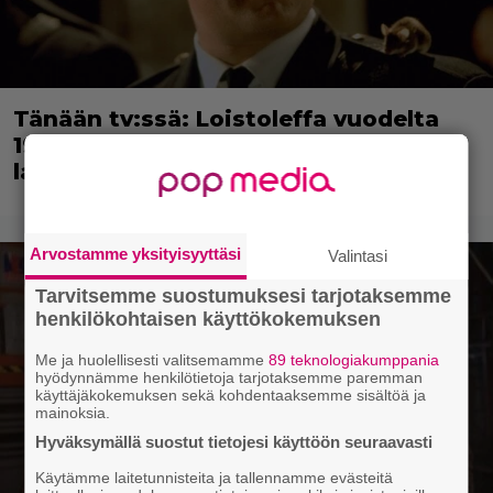
Tänään tv:ssä: Loistoleffa vuodelta
1999 – Stephen King ja Tom Hanks
laadun takeina
Arvostamme yksityisyyttäsi
Valintasi
Tarvitsemme suostumuksesi tarjotaksemme
henkilökohtaisen käyttökokemuksen
Me ja huolellisesti valitsemamme
89 teknologiakumppania
hyödynnämme henkilötietoja tarjotaksemme paremman
käyttäjäkokemuksen sekä kohdentaaksemme sisältöä ja
mainoksia.
Hyväksymällä suostut tietojesi käyttöön seuraavasti
Käytämme laitetunnisteita ja tallennamme evästeitä