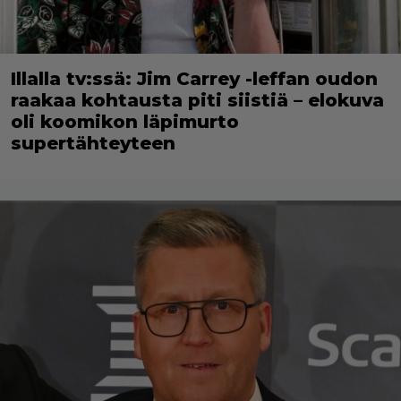
Illalla tv:ssä: Jim Carrey -leffan oudon
raakaa kohtausta piti siistiä – elokuva
oli koomikon läpimurto
supertähteyteen