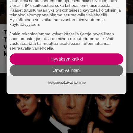
laitteellesi saadaksemme tietoja esimerkiksi sivuista, joilla
vierailit, IP-osoitteestasi sekä laitteesi ominaisuuksista.
Pääset tutustumaan yksityiskohtaisesti käyttötarkoituksiin ja
teknologiakumppaneihimme seuraavalla välilehdellä.
Hylkääminen voi vaikuttaa sivuston toimivuuteen ja
käytettävyyteen.
Tänään tv:ssä: Steven Spielbergin ja
Jotkin teknologiamme voivat käsitellä tietoja myös ilman
Tom Cruisen kaveruus loppui 21
suostumusta, jos niillä on siihen oikeutettu peruste. Voit
vastustaa tätä tai muuttaa asetuksiasi milloin tahansa
vuotta sitten – Syynä Cruisen nolo
seuraavalla välilehdellä.
käytös
Hyväksyn kaikki
Omat valintani
Tietosuojakäytäntömme