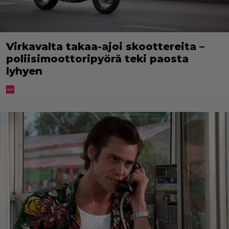
Virkavalta takaa-ajoi skoottereita –
poliisimoottoripyörä teki paosta
lyhyen