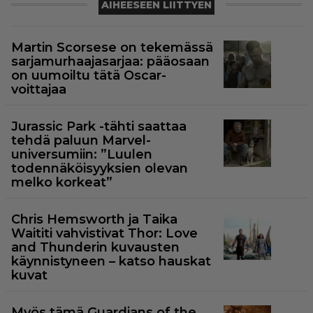
AIHEESEEN LIITTYEN
Martin Scorsese on tekemässä
sarjamurhaajasarjaa: pääosaan
on uumoiltu tätä Oscar-
voittajaa
Jurassic Park -tähti saattaa
tehdä paluun Marvel-
universumiin: ”Luulen
todennäköisyyksien olevan
melko korkeat”
Chris Hemsworth ja Taika
Waititi vahvistivat Thor: Love
and Thunderin kuvausten
käynnistyneen – katso hauskat
kuvat
Myös tämä Guardians of the