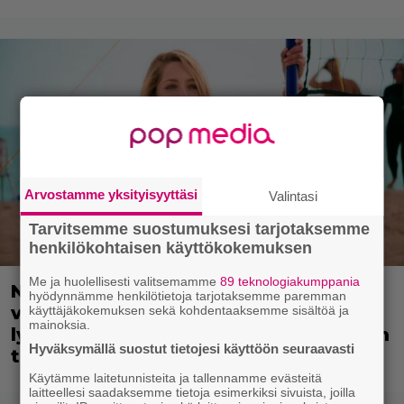
Arvostamme yksityisyyttäsi
Valintasi
Tarvitsemme suostumuksesi tarjotaksemme
henkilökohtaisen käyttökokemuksen
Me ja huolellisesti valitsemamme
89 teknologiakumppania
Nyt ilmaiskatselussa: Kulttiklassikon
hyödynnämme henkilötietoja tarjotaksemme paremman
värikäs uusintaversio – ensi-ilta
käyttäjäkokemuksen sekä kohdentaaksemme sisältöä ja
mainoksia.
lykkääntyi vastenmielisen kohuvideon
Hyväksymällä suostut tietojesi käyttöön seuraavasti
takia
Käytämme laitetunnisteita ja tallennamme evästeitä
laitteellesi saadaksemme tietoja esimerkiksi sivuista, joilla