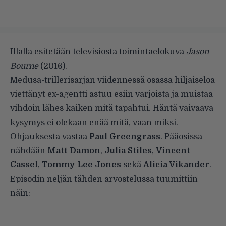
Illalla esitetään televisiosta toimintaelokuva
Jason
Bourne
(2016).
Medusa-trillerisarjan viidennessä osassa hiljaiseloa
viettänyt ex-agentti astuu esiin varjoista ja muistaa
vihdoin lähes kaiken mitä tapahtui. Häntä vaivaava
kysymys ei olekaan enää mitä, vaan miksi.
Ohjauksesta vastaa
Paul Greengrass
. Pääosissa
nähdään
Matt Damon
,
Julia Stiles
,
Vincent
Cassel
,
Tommy Lee Jones
sekä
Alicia Vikander
.
Episodin neljän tähden
arvostelussa
tuumittiin
näin: