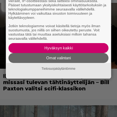
vierailit, IP-osoitteestasi sekä laitteesi ominaisuuksista.
Pääset tutustumaan yksityiskohtaisesti käyttötarkoituksiin ja
teknologiakumppaneihimme seuraavalla välilehdellä.
Hylkääminen voi vaikuttaa sivuston toimivuuteen ja
käytettävyyteen.
Jotkin teknologiamme voivat käsitellä tietoja myös ilman
suostumusta, jos niillä on siihen oikeutettu peruste. Voit
vastustaa tätä tai muuttaa asetuksiasi milloin tahansa
seuraavalla välilehdellä.
Hyväksyn kaikki
Omat valintani
Tietosuojakäytäntömme
Illalla tv:ssä: Poliisiopiston jatko-osa
missasi tulevan tähtinäyttelijän – Bill
Paxton valitsi scifi-klassikon