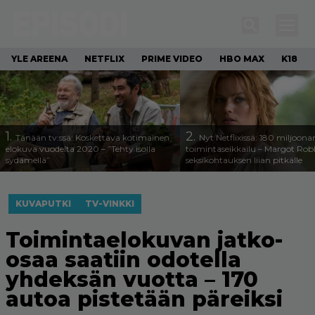
YLE AREENA
NETFLIX
PRIME VIDEO
HBO MAX
K18
1.
2.
Tänään tv:ssä: Koskettava kotimainen
Nyt Netflixissä: 180 miljoona
elokuva vuodelta 2020 – ”Tehty isolla
toimintaseikkailu – Margot Robb
sydämellä”
seksikohtauksen liian pitkälle
KUVAPUTKI
TV-VINKKI
Toimintaelokuvan jatko-
osaa saatiin odotella
yhdeksän vuotta – 170
autoa pistetään päreiksi