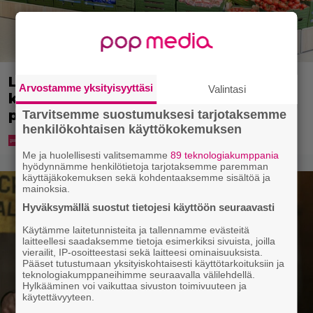
Lidl aloitti jättialennukset –
Arvostamme yksityisyyttäsi
Valintasi
kotimaiset kasvikset jopa 40
prosentin alennuksessa
Tarvitsemme suostumuksesi tarjotaksemme
henkilökohtaisen käyttökokemuksen
Me ja huolellisesti valitsemamme
89 teknologiakumppania
hyödynnämme henkilötietoja tarjotaksemme paremman
käyttäjäkokemuksen sekä kohdentaaksemme sisältöä ja
mainoksia.
Hyväksymällä suostut tietojesi käyttöön seuraavasti
Käytämme laitetunnisteita ja tallennamme evästeitä
laitteellesi saadaksemme tietoja esimerkiksi sivuista, joilla
vierailit, IP-osoitteestasi sekä laitteesi ominaisuuksista.
Pääset tutustumaan yksityiskohtaisesti käyttötarkoituksiin ja
teknologiakumppaneihimme seuraavalla välilehdellä.
Hylkääminen voi vaikuttaa sivuston toimivuuteen ja
käytettävyyteen.