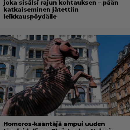
joka sisälsi rajun kohtauksen – pään
katkaiseminen jätettiin
leikkauspöydälle
Homeros-kääntäjä ampui uuden