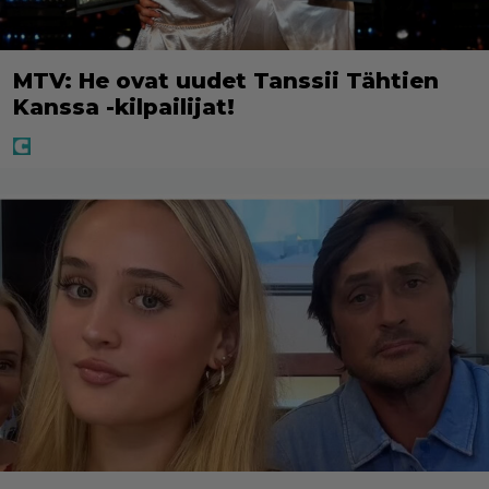
MTV: He ovat uudet Tanssii Tähtien
Kanssa -kilpailijat!