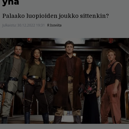
yhä
Palaako luopioiden joukko sittenkin?
Julkaistu:
30.12.2022 19:31
R Isoviita