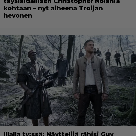
täyslaidallisen Christopher Nolania
kohtaan – nyt aiheena Troijan
hevonen
Illalla tv:ssä: Näyttelijä rähisi Guy