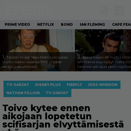
PRIME VIDEO
NETFLIX
BOND
IAN FLEMING
CAPE FEA
1.
2.
Tänään tv:ssä: Vesa-Matti Loiri palasi
Bond-luojan 68 vuotta sitte
Uunon rooliin vuonna 1998 – Spede
lähettämä kirje löytyi – tältä 00
vetäytyi sivummalle
hahmon piti alun perin näyttää
TV-SARJAT
DISNEY PLUS
FIREFLY
JOSS WHEDON
NATHAN FILLION
TV-SARJAT
Toivo kytee ennen
aikojaan lopetetun
scifisarjan elvyttämisestä