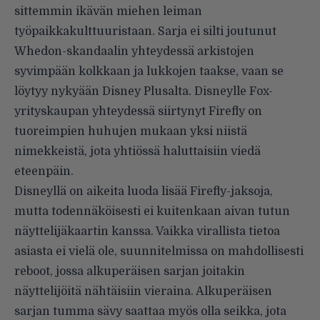
sittemmin
ikävän miehen leiman
työpaikkakulttuuristaan
. Sarja ei silti joutunut
Whedon-skandaalin yhteydessä arkistojen
syvimpään kolkkaan ja lukkojen taakse, vaan se
löytyy nykyään Disney Plusalta. Disneylle Fox-
yrityskaupan yhteydessä siirtynyt Firefly on
tuoreimpien huhujen mukaan yksi niistä
nimekkeistä, jota yhtiössä haluttaisiin viedä
eteenpäin.
Disneyllä on aikeita luoda lisää Firefly-jaksoja,
mutta todennäköisesti ei kuitenkaan aivan tutun
näyttelijäkaartin kanssa. Vaikka virallista tietoa
asiasta ei vielä ole, suunnitelmissa on mahdollisesti
reboot, jossa alkuperäisen sarjan joitakin
näyttelijöitä nähtäisiin vieraina. Alkuperäisen
sarjan tumma sävy saattaa myös olla seikka, jota