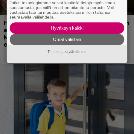
Jotkin teknologiamme voivat käsitellä tietoja myös ilman
suostumusta, jos niillä on siihen oikeutettu peruste. Voit
vastustaa tätä tai muuttaa asetuksiasi milloin tahansa
seuraavalla välilehdellä.
Huippuleffa suoratoistossa: DiCaprion
Hyväksyn kaikki
ensimmäinen päärooli – ja Tobey
Maguiren ensimmäinen
Omat valintani
elokuvaesiintyminen
Tietosuojakäytäntömme