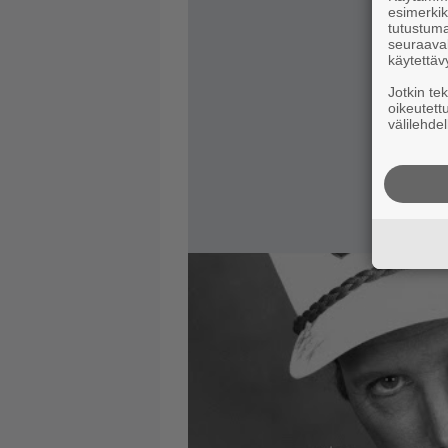
esimerkiks
tutustuma
seuraaval
käytettäv
Jotkin te
oikeutett
välilehdel