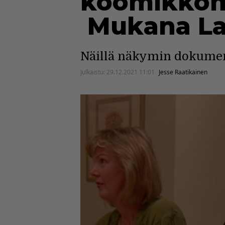
koomikkome
Mukana Lar
Näillä näkymin dokumen
Julkaistu:
29.12.2021 11:01
Jesse Raatikainen