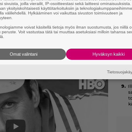
i sivuista, joilla vierailit, IP-osoitteestasi sekä laitteesi ominaisuuksista
N
an yksityiskohtaisesti käyttötarkoituksiin ja teknologiakumppaneihimm
k
la välilehdellä. Hylkääminen voi vaikuttaa sivuston toimivuuteen ja
k
yyteen.
H
knologiamme voivat käsitellä tietoja myös ilman suostumusta, jos niillä o
u peruste. Voit vastustaa tätä tai muuttaa asetuksiasi milloin tahansa se
T
lä.
T
s
Omat valintani
Hyväksyn kaikki
Yö
k
Tietosuojak
k
I
s
t
k