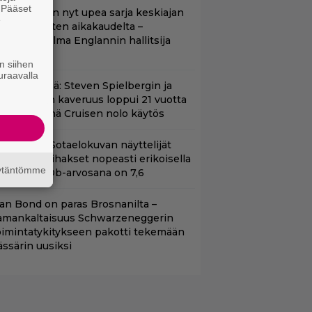
. Pääset
etflixissä on nyt upea sarja keskiajan
e
uninkaallisten aikakaudelta –
eskiössä julma Englannin hallitsija
enrik VIII
n siihen
uraavalla
änään tv:ssä: Steven Spielbergin ja
om Cruisen kaveruus loppui 21 vuotta
itten – Syynä Cruisen nolo käytös
llä tv:ssä: Sotaelokuvan näyttelijät
asvattivat lihakset nopeasti erikoisella
äytäntömme
ikalla – IMDb-arvosana on 7,6
llan Bond on paras Brosnanilta –
amankaltaisuus Schwarzeneggerin
oimintatykitykseen pakotti tekemään
ässärin uusiksi