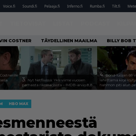
Voice.fi
Soundi.fi
Pelaaja.fi
Inferno.fi
Rumba.fi
Tilt.fi
Metel
T
TIETOVISAT
LISTAT
PODCAST
KILPA
VIN COSTNER
TÄYDELLINEN MAAILMA
BILLY BOB
4.
Costnerille
Bond-luojan 68 v
3.
sella
Nyt Netflixissä: Yksi viime vuosien
lähettämä kirje löyty
parhaista rikossarjoista – IMDB-arvio 8,8
hahmon piti alun pe
SM
HBO MAX
Edesmenneestä