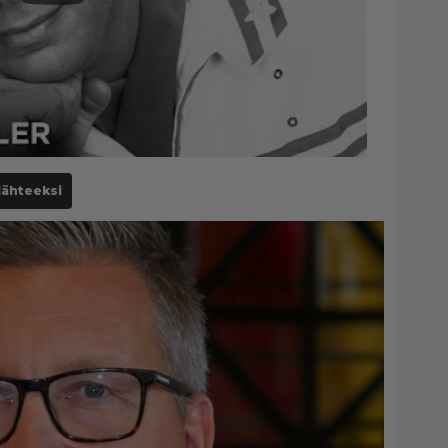
lähteeksi