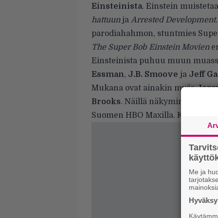
Einsteinista
. Einstein muistet
hattuun
ja
Arrested Development
parodiahahmon, stuntmies Supe
The Super Bob Einstein Movien
en
Einsteinista puhuu muun muas
Essman
,
J.B. Smoove
ja
Jeff Ga
Mukana ovat ainakin myös
Jerry
Brooks
. Näillä näkymin dokumen
Suomen HBO Maxilla. Katso traile
Ar
Tarvit
käytt
Me ja huo
tarjotak
mainoksi
Hyväksym
Käytämme 