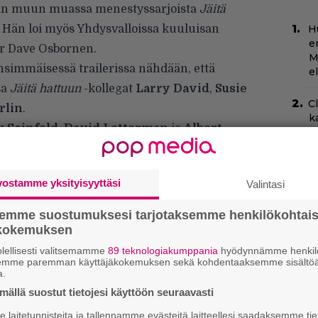
aan muun muassa menestyssarjoista
Jäitä
. Hän loi myös Yhdysvalloissa kuuluisan
H
e
r Dave Osbornen.
M
simmäisessä trailerissa nähdään, että
e
sa
Jäitä hattuun
-kollegat
Larry David
,
Susie
C
rlin
.
k
 Seinfeld
,
David Letterman
ja
Albert
t
ttia ei valitettavasti nähdä kuitenkaan
Ny
ri alta.
p
vostamme yksityisyyttäsi
Valintasi
B
semme suostumuksesi tarjotaksemme henkilökohtai
k
ökokemuksen
p
lellisesti valitsemamme
89 teknologiakumppania
hyödynnämme henkilö
semme paremman käyttäjäkokemuksen sekä kohdentaaksemme sisältöä
T
a.
–
ällä suostut tietojesi käyttöön seuraavasti
t
laitetunnisteita ja tallennamme evästeitä laitteellesi saadaksemme tie