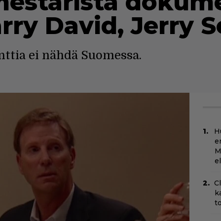
starista dokume
ry David, Jerry S
ttia ei nähdä Suomessa.
H
e
M
e
C
k
t