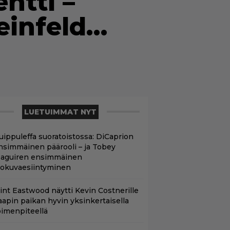
ntti –
einfeld…
LUETUIMMAT NYT
uippuleffa suoratoistossa: DiCaprion
nsimmäinen päärooli – ja Tobey
aguiren ensimmäinen
lokuvaesiintyminen
lint Eastwood näytti Kevin Costnerille
aapin paikan hyvin yksinkertaisella
oimenpiteellä