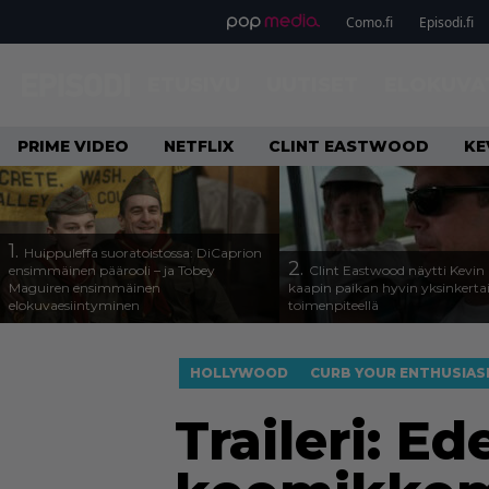
Como.fi
Episodi.fi
ETUSIVU
UUTISET
ELOKUVA
PRIME VIDEO
NETFLIX
CLINT EASTWOOD
KE
1.
Huippuleffa suoratoistossa: DiCaprion
2.
ensimmäinen päärooli – ja Tobey
Clint Eastwood näytti Kevin 
Maguiren ensimmäinen
kaapin paikan hyvin yksinkertai
elokuvaesiintyminen
toimenpiteellä
HOLLYWOOD
CURB YOUR ENTHUSIA
Traileri: 