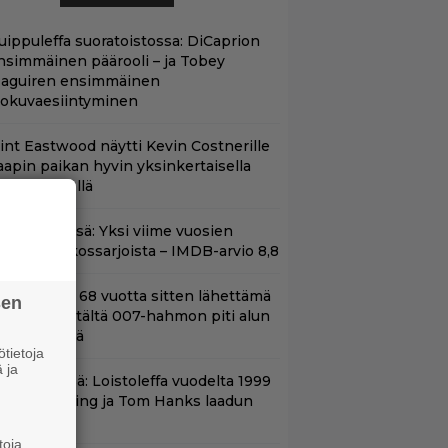
uippuleffa suoratoistossa: DiCaprion
nsimmäinen päärooli – ja Tobey
aguiren ensimmäinen
lokuvaesiintyminen
lint Eastwood näytti Kevin Costnerille
aapin paikan hyvin yksinkertaisella
oimenpiteellä
t Netflixissä: Yksi viime vuosien
arhaista rikossarjoista – IMDB-arvio 8,8
ond-luojan 68 vuotta sitten lähettämä
sen
irje löytyi – tältä 007-hahmon piti alun
erin näyttää
tietoja
 ja
änään tv:ssä: Loistoleffa vuodelta 1999
 Stephen King ja Tom Hanks laadun
akeina
toja