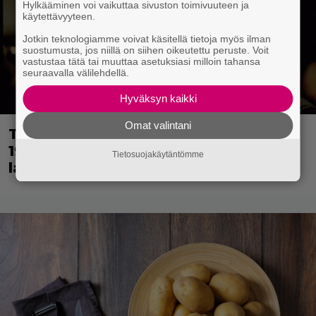
Hylkääminen voi vaikuttaa sivuston toimivuuteen ja
käytettävyyteen.
Jotkin teknologiamme voivat käsitellä tietoja myös ilman
suostumusta, jos niillä on siihen oikeutettu peruste. Voit
vastustaa tätä tai muuttaa asetuksiasi milloin tahansa
seuraavalla välilehdellä.
Hyväksyn kaikki
Omat valintani
Tänään tv:ssä: Loistoleffa vuodelta
1999 – Stephen King ja Tom Hanks
Tietosuojakäytäntömme
laadun takeina