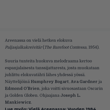
Areenassa on vielä hetken elokuva
Paljasjalkakreivitär
(
The Barefoot Contessa
, 1954).
Suuria tunteita huokuva melodraama kertoo
espanjalaisesta tanssijattaresta, josta muokataan
juhlittu elokuvatähti lähes yhdessä yössä.
Näyttelijöinä
Humphrey Bogart
,
Ava Gardner
ja
Edmond O’Brien
, joka voitti sivuosastaan Oscarin
ja Golden Globen. Ohjaajana
Joseph L.
Mankiewicz
.
Lue myös:
Vielä Areenassa: Vuoden 1984