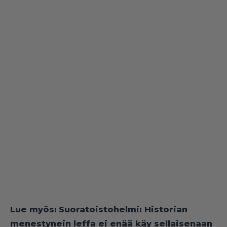
Lue myös:
Suoratoistohelmi: Historian
menestynein leffa ei enää käy sellaisenaan