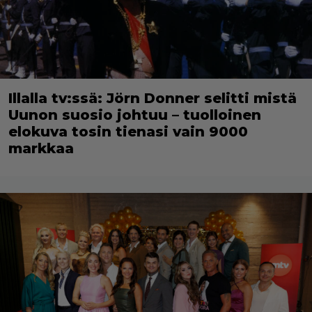
Illalla tv:ssä: Jörn Donner selitti mistä
Uunon suosio johtuu – tuolloinen
elokuva tosin tienasi vain 9000
markkaa