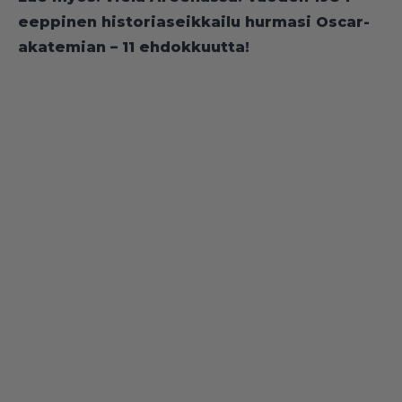
eeppinen historiaseikkailu hurmasi Oscar-
akatemian – 11 ehdokkuutta!