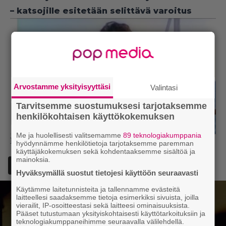
– katsojille esitetään selittävä varoitus
Arvostamme yksityisyyttäsi
Valintasi
Tarvitsemme suostumuksesi tarjotaksemme
henkilökohtaisen käyttökokemuksen
Me ja huolellisesti valitsemamme
89 teknologiakumppania
Lähde:
Wikipedia
,
IMDb
hyödynnämme henkilötietoja tarjotaksemme paremman
käyttäjäkokemuksen sekä kohdentaaksemme sisältöä ja
mainoksia.
Lisää Episodi Googlen suosituksi lähteeksi
Hyväksymällä suostut tietojesi käyttöön seuraavasti
Käytämme laitetunnisteita ja tallennamme evästeitä
laitteellesi saadaksemme tietoja esimerkiksi sivuista, joilla
vierailit, IP-osoitteestasi sekä laitteesi ominaisuuksista.
Pääset tutustumaan yksityiskohtaisesti käyttötarkoituksiin ja
teknologiakumppaneihimme seuraavalla välilehdellä.