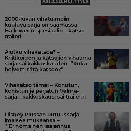
AIHEESEEN LIITTYEN
2000-luvun vihatuimpiin
kuuluva sarja on saamassa
Halloween-spesiaalin – katso
traileri
Aiotko vihakatsoa? –
Kriitikoiden ja katsojien vihaama
sarja sai kakkoskauden: ”Kuka
helvetti tätä katsoo?”
Vihakatso tämä! – Kohutun,
kohistun ja parjatun Velma-
sarjan kakkoskausi sai trailerin
Disney Plussan uutuussarja
imaisee mukaansa –
”Erinomainen laajennus