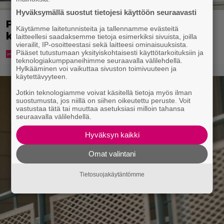
Hyväksymällä suostut tietojesi käyttöön seuraavasti
Poliisi kuljetti miestä putkaan – mies
Käytämme laitetunnisteita ja tallennamme evästeitä
kuoli
laitteellesi saadaksemme tietoja esimerkiksi sivuista, joilla
vierailit, IP-osoitteestasi sekä laitteesi ominaisuuksista.
Pääset tutustumaan yksityiskohtaisesti käyttötarkoituksiin ja
teknologiakumppaneihimme seuraavalla välilehdellä.
Hylkääminen voi vaikuttaa sivuston toimivuuteen ja
käytettävyyteen.
Jotkin teknologiamme voivat käsitellä tietoja myös ilman
suostumusta, jos niillä on siihen oikeutettu peruste. Voit
vastustaa tätä tai muuttaa asetuksiasi milloin tahansa
seuraavalla välilehdellä.
Hyväksyn kaikki
Omat valintani
Tietosuojakäytäntömme