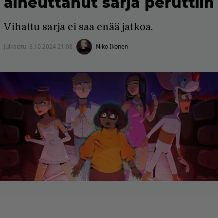
aiheuttanut sarja peruttiin
Vihattu sarja ei saa enää jatkoa.
Julkaistu:
8.10.2024 21:08
Niko Ikonen