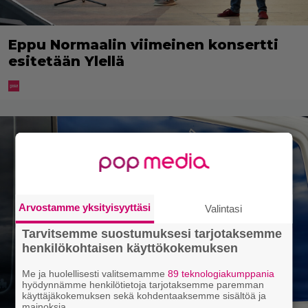
Eppu Normaalin viimeinen konsertti
esitetään Ylellä
Arvostamme yksityisyyttäsi
Valintasi
Tarvitsemme suostumuksesi tarjotaksemme
henkilökohtaisen käyttökokemuksen
Me ja huolellisesti valitsemamme
89 teknologiakumppania
hyödynnämme henkilötietoja tarjotaksemme paremman
käyttäjäkokemuksen sekä kohdentaaksemme sisältöä ja
mainoksia.