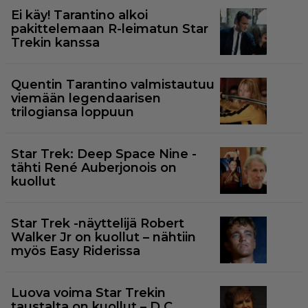
Ei käy! Tarantino alkoi
pakittelemaan R-leimatun Star
Trekin kanssa
Quentin Tarantino valmistautuu
viemään legendaarisen
trilogiansa loppuun
Star Trek: Deep Space Nine -
tähti René Auberjonois on
kuollut
Star Trek -näyttelijä Robert
Walker Jr on kuollut – nähtiin
myös Easy Riderissa
Luova voima Star Trekin
taustalta on kuollut – D.C.