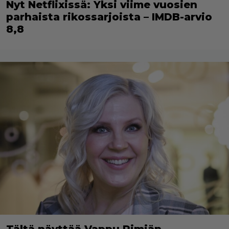
Nyt Netflixissä: Yksi viime vuosien
parhaista rikossarjoista – IMDB-arvio
8,8
Tältä näyttää Vappu Pimiän