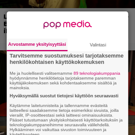
Lavakomiikkaa ja parisuhdedraamaa –
Bradley Cooper tarkkailee
ihmmissuhteita empaattisesti
Arvostamme yksityisyyttäsi
Valintasi
Tarvitsemme suostumuksesi tarjotaksemme
henkilökohtaisen käyttökokemuksen
Me ja huolellisesti valitsemamme
89 teknologiakumppania
hyödynnämme henkilötietoja tarjotaksemme paremman
käyttäjäkokemuksen sekä kohdentaaksemme sisältöä ja
mainoksia.
Hyväksymällä suostut tietojesi käyttöön seuraavasti
Käytämme laitetunnisteita ja tallennamme evästeitä
laitteellesi saadaksemme tietoja esimerkiksi sivuista, joilla
vierailit, IP-osoitteestasi sekä laitteesi ominaisuuksista.
Pääset tutustumaan yksityiskohtaisesti käyttötarkoituksiin ja
teknologiakumppaneihimme seuraavalla välilehdellä.
Hylkääminen voi vaikuttaa sivuston toimivuuteen ja
käytettävyyteen.