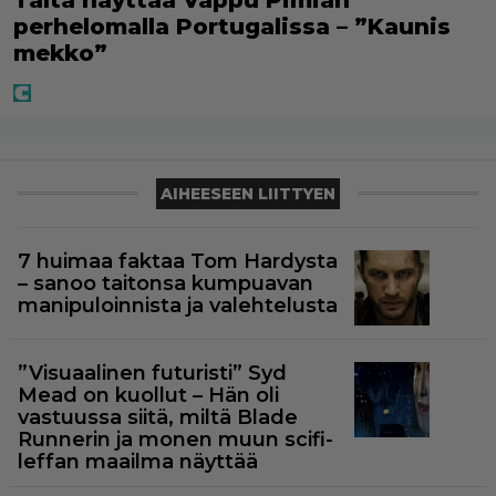
perhelomalla Portugalissa – ”Kaunis
mekko”
AIHEESEEN LIITTYEN
7 huimaa faktaa Tom Hardysta
– sanoo taitonsa kumpuavan
manipuloinnista ja valehtelusta
”Visuaalinen futuristi” Syd
Mead on kuollut – Hän oli
vastuussa siitä, miltä Blade
Runnerin ja monen muun scifi-
leffan maailma näyttää