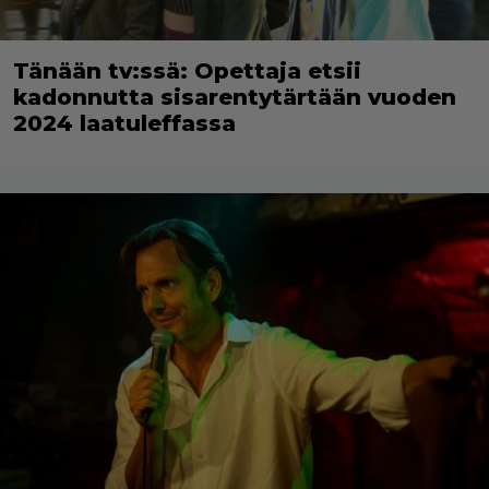
Tänään tv:ssä: Opettaja etsii
kadonnutta sisarentytärtään vuoden
2024 laatuleffassa