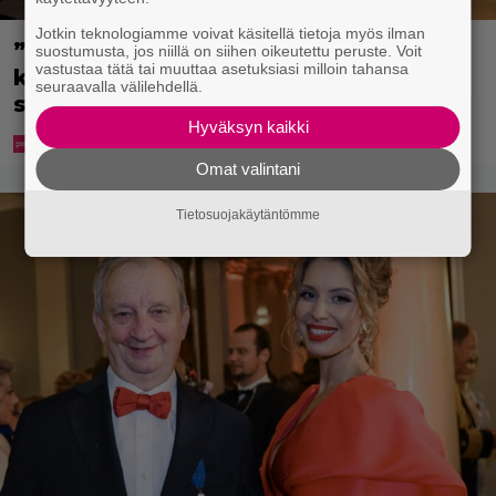
Jotkin teknologiamme voivat käsitellä tietoja myös ilman
”Että semmonen sirkus” – TTK-
suostumusta, jos niillä on siihen oikeutettu peruste. Voit
vastustaa tätä tai muuttaa asetuksiasi milloin tahansa
kilpailijat julkistettiin ja kansalla on
seuraavalla välilehdellä.
sanottavaa
Hyväksyn kaikki
Omat valintani
Tietosuojakäytäntömme