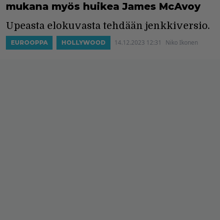
mukana myös huikea James McAvoy
Upeasta elokuvasta tehdään jenkkiversio.
14.12.2023 12:31
Niko Ikonen
EUROOPPA
HOLLYWOOD