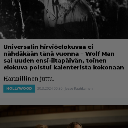
Universalin hirviöelokuvaa ei
nähdäkään tänä vuonna – Wolf Man
sai uuden ensi-iltapäivän, toinen
elokuva poistui kalenterista kokonaan
Harmillinen juttu.
30.3.2024 00:30
Jesse Raatikainen
HOLLYWOOD