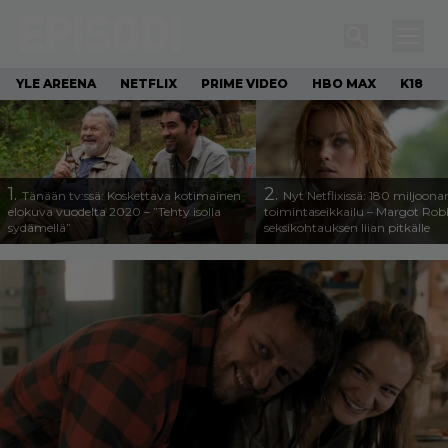
YLE AREENA
NETFLIX
PRIME VIDEO
HBO MAX
K18
1.
2.
Tänään tv:ssä: Koskettava kotimainen
Nyt Netflixissä: 180 miljoona
elokuva vuodelta 2020 – ”Tehty isolla
toimintaseikkailu – Margot Robb
sydämellä”
seksikohtauksen liian pitkälle