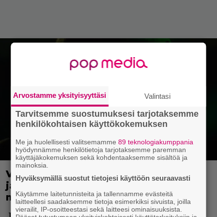
Arvostamme yksityisyyttäsi
Valintasi
Tarvitsemme suostumuksesi tarjotaksemme
henkilökohtaisen käyttökokemuksen
Me ja huolellisesti valitsemamme
89 teknologiakumppania
hyödynnämme henkilötietoja tarjotaksemme paremman
käyttäjäkokemuksen sekä kohdentaaksemme sisältöä ja
mainoksia.
Viime vuoden kovimman kauhuhitin
Hyväksymällä suostut tietojesi käyttöön seuraavasti
jatko varmistui – tienasi lähes 300
Käytämme laitetunnisteita ja tallennamme evästeitä
miljoonaa dollaria
laitteellesi saadaksemme tietoja esimerkiksi sivuista, joilla
vierailit, IP-osoitteestasi sekä laitteesi ominaisuuksista.
Jatkoa luvassa.
Pääset tutustumaan yksityiskohtaisesti käyttötarkoituksiin ja