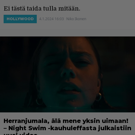
Ei tästä taida tulla mitään.
4.1.2024 16:03
Niko Ikonen
HOLLYWOOD
Herranjumala, älä mene yksin uimaan!
– Night Swim -kauhuleffasta julkaistiin