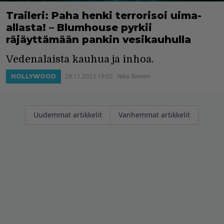
Traileri: Paha henki terrorisoi uima-
allasta! – Blumhouse pyrkii
räjäyttämään pankin vesikauhulla
Vedenalaista kauhua ja inhoa.
29.11.2023 19:02
Niko Ikonen
HOLLYWOOD
Artikkelien
Uudemmat artikkelit
Vanhemmat artikkelit
selaus