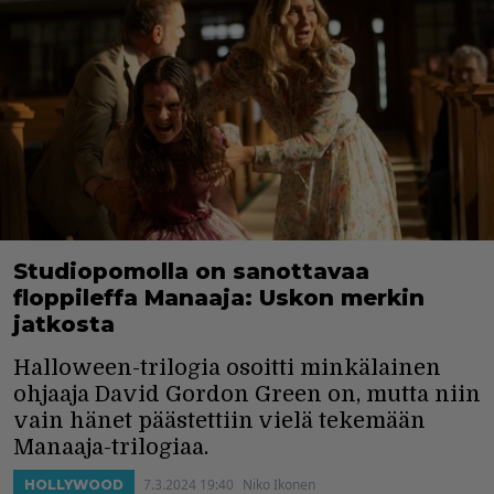
Studiopomolla on sanottavaa
floppileffa Manaaja: Uskon merkin
jatkosta
Halloween-trilogia osoitti minkälainen
ohjaaja David Gordon Green on, mutta niin
vain hänet päästettiin vielä tekemään
Manaaja-trilogiaa.
7.3.2024 19:40
Niko Ikonen
HOLLYWOOD