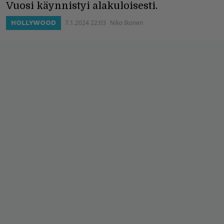
Vuosi käynnistyi alakuloisesti.
7.1.2024 22:03
Niko Ikonen
HOLLYWOOD