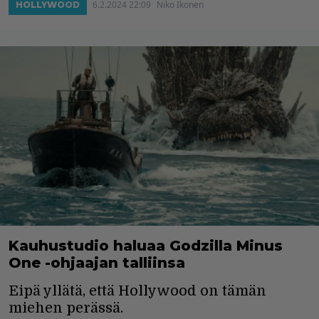
6.2.2024 22:09
Niko Ikonen
HOLLYWOOD
Kauhustudio haluaa Godzilla Minus
One -ohjaajan talliinsa
Eipä yllätä, että Hollywood on tämän
miehen perässä.