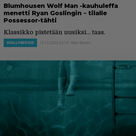
Blumhousen Wolf Man -kauhuleffa
menetti Ryan Goslingin – tilalle
Possessor-tähti
Klassikko pistetään uusiksi… taas.
13.12.2023 22:14
Niko Ikonen
HOLLYWOOD