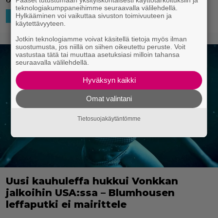
teknologiakumppaneihimme seuraavalla välilehdellä.
Hylkääminen voi vaikuttaa sivuston toimivuuteen ja
8.1.2024 20:10
Niko Ikonen
HOLLYWOOD
käytettävyyteen.
Jotkin teknologiamme voivat käsitellä tietoja myös ilman
suostumusta, jos niillä on siihen oikeutettu peruste. Voit
vastustaa tätä tai muuttaa asetuksiasi milloin tahansa
seuraavalla välilehdellä.
Hyväksyn kaikki
Omat valintani
Tietosuojakäytäntömme
Uusi kauhuleffa hukkui Vonkkan
jalkoihin USA:ssa – Blumhousen
leffaputki ei mairittele