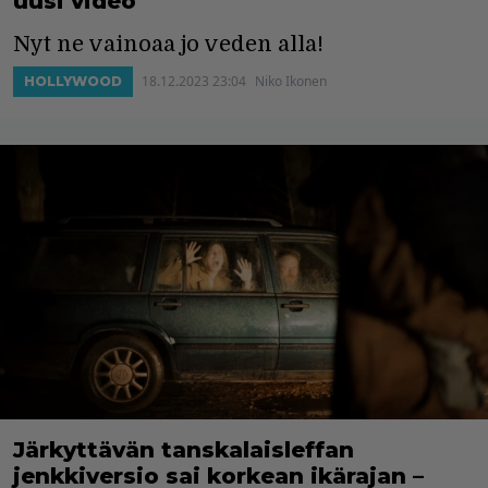
uusi video
Nyt ne vainoaa jo veden alla!
18.12.2023 23:04
Niko Ikonen
HOLLYWOOD
Järkyttävän tanskalaisleffan
jenkkiversio sai korkean ikärajan –