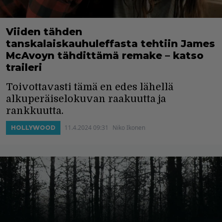
Viiden tähden
tanskalaiskauhuleffasta tehtiin James
McAvoyn tähdittämä remake – katso
traileri
Toivottavasti tämä en edes lähellä
alkuperäiselokuvan raakuutta ja
rankkuutta.
11.4.2024 09:31
Niko Ikonen
HOLLYWOOD