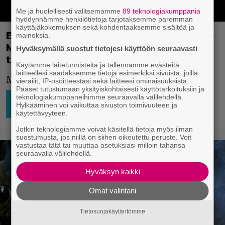
Me ja huolellisesti valitsemamme
89 teknologiakumppania
hyödynnämme henkilötietoja tarjotaksemme paremman
käyttäjäkokemuksen sekä kohdentaaksemme sisältöä ja
Eric Idle ja John Cleese sanasodassa –
mainoksia.
Monty Python -tähdet piikittelevät
Hyväksymällä suostut tietojesi käyttöön seuraavasti
toisiaan avoimesti Twitterissä
Käytämme laitetunnisteita ja tallennamme evästeitä
laitteellesi saadaksemme tietoja esimerkiksi sivuista, joilla
Monty Pythonien välit hiertävät.
vierailit, IP-osoitteestasi sekä laitteesi ominaisuuksista.
Pääset tutustumaan yksityiskohtaisesti käyttötarkoituksiin ja
teknologiakumppaneihimme seuraavalla välilehdellä.
AJATTELEMISEN AIHETTA
28.5.2023
Jesse
Hylkääminen voi vaikuttaa sivuston toimivuuteen ja
22:01
Raatikainen
EUROOPPA
käytettävyyteen.
Jotkin teknologiamme voivat käsitellä tietoja myös ilman
suostumusta, jos niillä on siihen oikeutettu peruste. Voit
vastustaa tätä tai muuttaa asetuksiasi milloin tahansa
seuraavalla välilehdellä.
Hyväksyn kaikki
Omat valintani
Tietosuojakäytäntömme