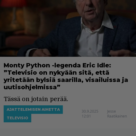
Monty Python -legenda Eric Idle:
”Televisio on nykyään sitä, että
yritetään bylsiä saarilla, visailuissa ja
uutisohjelmissa”
Tässä on jotain perää.
AJATTELEMISEN AIHETTA
30.9.2025
Jesse
12:01
Raatikainen
TELEVISIO