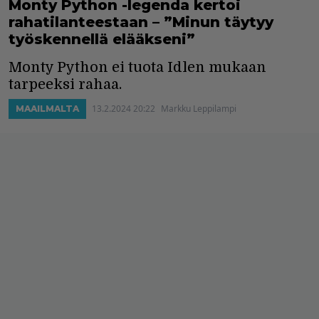
Monty Python -legenda kertoi
rahatilanteestaan – ”Minun täytyy
työskennellä elääkseni”
Monty Python ei tuota Idlen mukaan
tarpeeksi rahaa.
13.2.2024 20:22
Markku Leppilampi
MAAILMALTA