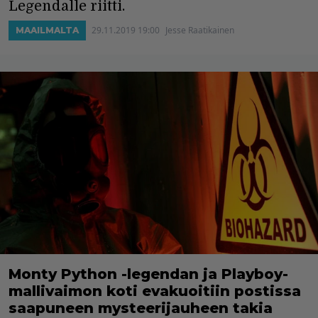
Legendalle riitti.
29.11.2019 19:00
Jesse Raatikainen
MAAILMALTA
Monty Python -legendan ja Playboy-
mallivaimon koti evakuoitiin postissa
saapuneen mysteerijauheen takia