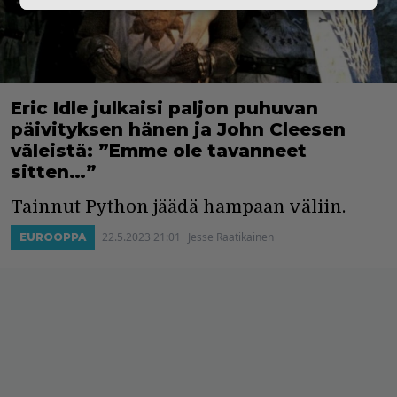
Eric Idle julkaisi paljon puhuvan
päivityksen hänen ja John Cleesen
väleistä: ”Emme ole tavanneet
sitten…”
Tainnut Python jäädä hampaan väliin.
22.5.2023 21:01
Jesse Raatikainen
EUROOPPA