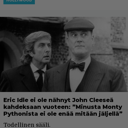
HOLLYWOOD
Eric Idle ei ole nähnyt John Cleeseä
kahdeksaan vuoteen: ”Minusta Monty
Pythonista ei ole enää mitään jäljellä”
Todellinen sääli.