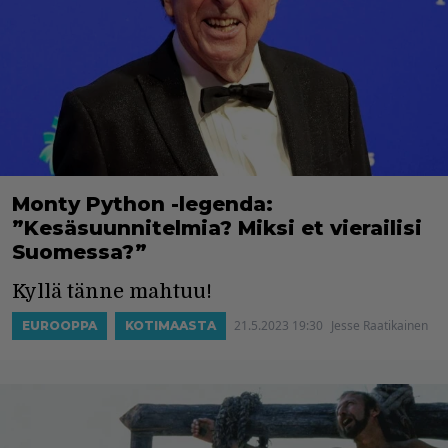
Monty Python -legenda:
”Kesäsuunnitelmia? Miksi et vierailisi
Suomessa?”
Kyllä tänne mahtuu!
21.5.2023 19:30
Jesse Raatikainen
EUROOPPA
KOTIMAASTA