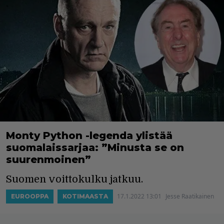
Monty Python -legenda ylistää
suomalaissarjaa: ”Minusta se on
suurenmoinen”
Suomen voittokulku jatkuu.
17.1.2022 13:01
Jesse Raatikainen
EUROOPPA
KOTIMAASTA