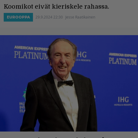
Koomikot eivät kieriskele rahassa.
29.9.2024 22:30
Jesse Raatikainen
EUROOPPA