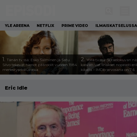
YLE AREENA
NETFLIX
PRIME VIDEO
ILMAISKATSELUSSA
1.
2.
Tänän tv:ssä: Esko Salminen ja Satu
Yöllä tv:ssä: Sotaelokuvan näy
Silvo tekevät hienot pääroolit vuoden 1984
kasvattivat lihakset nopeasti eri
menestyselokuvassa
kikalla – IMDb-arvosana on 7,6
Eric Idle