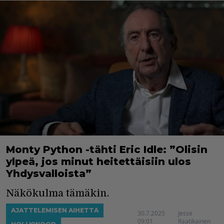
Monty Python -tähti Eric Idle: ”Olisin
ylpeä, jos minut heitettäisiin ulos
Yhdysvalloista”
Näkökulma tämäkin.
AJATTELEMISEN AIHETTA
30.7.2025
Jesse
09:01
Raatikainen