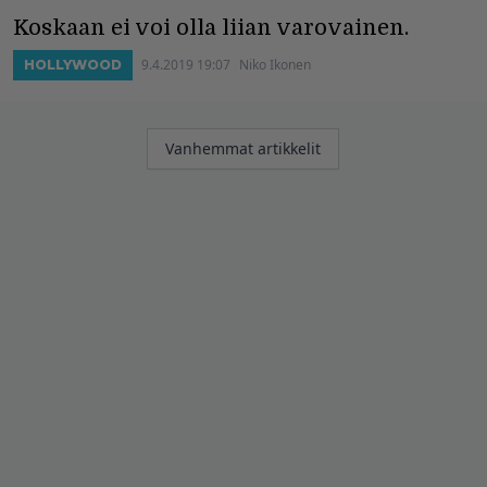
Koskaan ei voi olla liian varovainen.
9.4.2019 19:07
Niko Ikonen
HOLLYWOOD
Artikkelien
Vanhemmat artikkelit
selaus