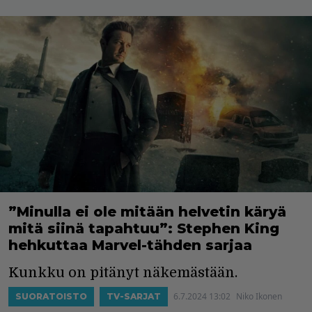
”Minulla ei ole mitään helvetin käryä
mitä siinä tapahtuu”: Stephen King
hehkuttaa Marvel-tähden sarjaa
Kunkku on pitänyt näkemästään.
6.7.2024 13:02
Niko Ikonen
SUORATOISTO
TV-SARJAT