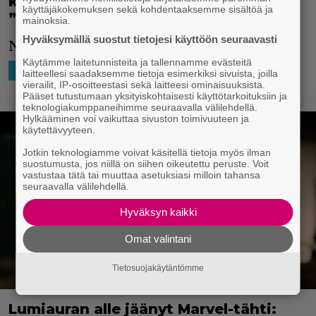
kauden ja muita Marvel-projekteja:
käyttäjäkokemuksen sekä kohdentaaksemme sisältöä ja
”Kehoni valmistautuu”
mainoksia.
Hyväksymällä suostut tietojesi käyttöön seuraavasti
Näyttelijä valmistautuu.
Käytämme laitetunnisteita ja tallennamme evästeitä
30.7.2025 18:30
Jesse Raatikainen
HOLLYWOOD
laitteellesi saadaksemme tietoja esimerkiksi sivuista, joilla
vierailit, IP-osoitteestasi sekä laitteesi ominaisuuksista.
Pääset tutustumaan yksityiskohtaisesti käyttötarkoituksiin ja
teknologiakumppaneihimme seuraavalla välilehdellä.
Hylkääminen voi vaikuttaa sivuston toimivuuteen ja
käytettävyyteen.
Jotkin teknologiamme voivat käsitellä tietoja myös ilman
suostumusta, jos niillä on siihen oikeutettu peruste. Voit
vastustaa tätä tai muuttaa asetuksiasi milloin tahansa
seuraavalla välilehdellä.
Hyväksyn kaikki
Omat valintani
Tietosuojakäytäntömme
Lumiauran alle jäänyt Marvel-tähti: