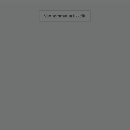
Artikkelien
Vanhemmat artikkelit
selaus