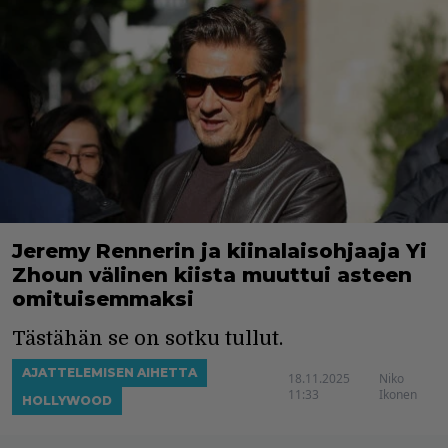
Jeremy Rennerin ja kiinalaisohjaaja Yi
Zhoun välinen kiista muuttui asteen
omituisemmaksi
Tästähän se on sotku tullut.
AJATTELEMISEN AIHETTA
18.11.2025
Niko
11:33
Ikonen
HOLLYWOOD