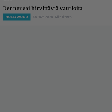
Renner sai hirvittäviä vaurioita.
7.8.2025 20:50
Niko Ikonen
HOLLYWOOD