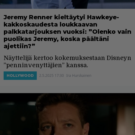
Jeremy Renner kieltäytyi Hawkeye-
kakkoskaudesta loukkaavan
palkkatarjouksen vuoksi: ”Olenko vain
puolikas Jeremy, koska päältäni
ajettiin?”
Näyttelijä kertoo kokemuksestaan Disneyn
”penninvenyttäjien” kanssa.
2.5.2025 17:30
Ira Hurskainen
HOLLYWOOD