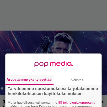
Arvostamme yksityisyyttäsi
Valintasi
Tarvitsemme suostumuksesi tarjotaksemme
henkilökohtaisen käyttökokemuksen
Jeremy Renner lupaa Hawkeyen toisen
Me ja huolellisesti valitsemamme
89 teknologiakumppania
hyödynnämme henkilötietoja tarjotaksemme paremman