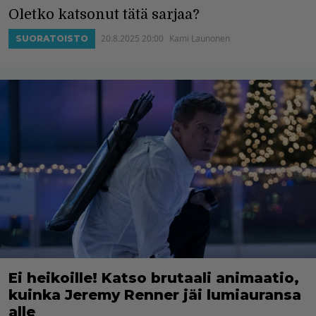
Oletko katsonut tätä sarjaa?
20.8.2025 20:00
Kami Launonen
SUORATOISTO
Ei heikoille! Katso brutaali animaatio,
kuinka Jeremy Renner jäi lumiauransa
alle