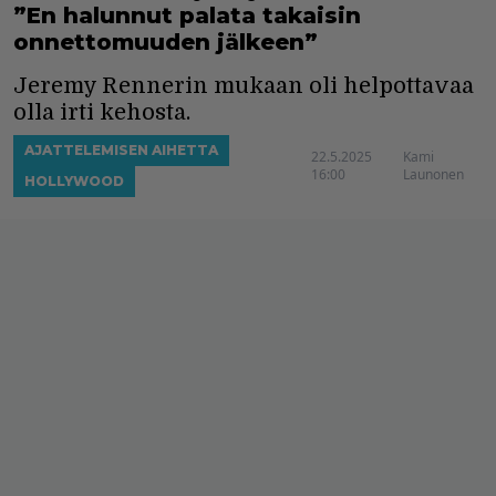
”En halunnut palata takaisin
onnettomuuden jälkeen”
Jeremy Rennerin mukaan oli helpottavaa
olla irti kehosta.
AJATTELEMISEN AIHETTA
22.5.2025
Kami
16:00
Launonen
HOLLYWOOD