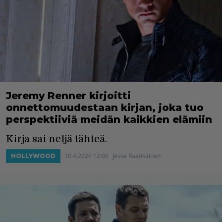
Jeremy Renner kirjoitti
onnettomuudestaan kirjan, joka tuo
perspektiiviä meidän kaikkien elämiin
Kirja sai neljä tähteä.
30.4.2026 12:00
Jesse Raatikainen
HOLLYWOOD