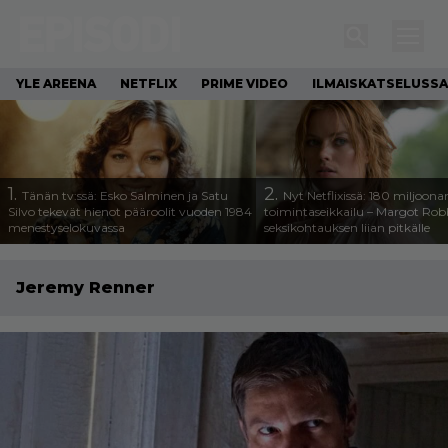
YLE AREENA
NETFLIX
PRIME VIDEO
ILMAISKATSELUSSA
1.
2.
Tänän tv:ssä: Esko Salminen ja Satu
Nyt Netflixissä: 180 miljoona
Silvo tekevät hienot pääroolit vuoden 1984
toimintaseikkailu – Margot Robb
menestyselokuvassa
seksikohtauksen liian pitkälle
Jeremy Renner