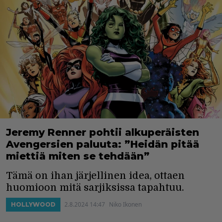
Jeremy Renner pohtii alkuperäisten
Avengersien paluuta: ”Heidän pitää
miettiä miten se tehdään”
Tämä on ihan järjellinen idea, ottaen
huomioon mitä sarjiksissa tapahtuu.
2.8.2024 14:47
Niko Ikonen
HOLLYWOOD