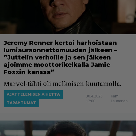
Jeremy Renner kertoi harhoistaan
lumiauraonnettomuuden jälkeen –
”Juttelin verhoille ja sen jälkeen
ajoimme moottorikelkalla Jamie
Foxxin kanssa”
Marvel-tähti oli melkoisen kuutamolla.
AJATTELEMISEN AIHETTA
30.4.2025
Kami
12:00
Launonen
TAPAHTUMAT