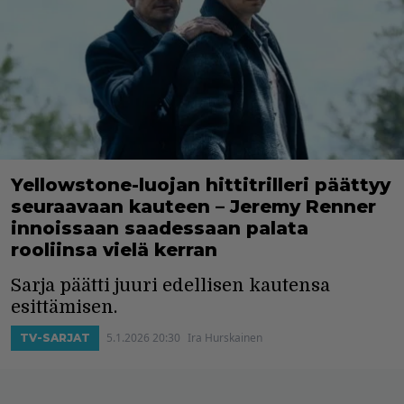
Yellowstone-luojan hittitrilleri päättyy
seuraavaan kauteen – Jeremy Renner
innoissaan saadessaan palata
rooliinsa vielä kerran
Sarja päätti juuri edellisen kautensa
esittämisen.
5.1.2026 20:30
Ira Hurskainen
TV-SARJAT