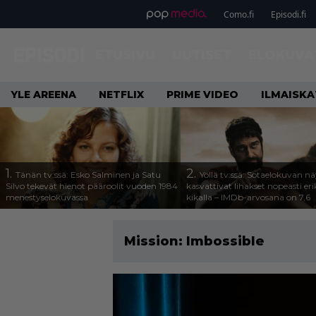
Como.fi
Episodi.fi
ETUSIVU
UUTISET
ELOKUVA
YLE AREENA
NETFLIX
PRIME VIDEO
ILMAISK
1.
2.
Tänän tv:ssä: Esko Salminen ja Satu
Yöllä tv:ssä: Sotaelokuvan näy
Silvo tekevät hienot pääroolit vuoden 1984
kasvattivat lihakset nopeasti eri
menestyselokuvassa
kikalla – IMDb-arvosana on 7,6
Mission: Imbossible