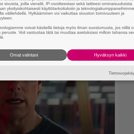
i sivuista, joilla vierailit, IP-osoitteestasi sekä laitteesi ominaisuuksista
an yksityiskohtaisesti käyttötarkoituksiin ja teknologiakumppaneihimm
la välilehdellä. Hylkääminen voi vaikuttaa sivuston toimivuuteen ja
yyteen.
knologiamme voivat käsitellä tietoja myös ilman suostumusta, jos niillä o
u peruste. Voit vastustaa tätä tai muuttaa asetuksiasi milloin tahansa se
lä.
Omat valintani
Hyväksyn kaikki
Tietosuojak