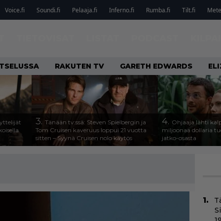
Voice.fi
Soundi.fi
Pelaaja.fi
Inferno.fi
Rumba.fi
Tilt.fi
Metel
T
TIETOVISAT
LISTAT
PODCAST
KILPA
ATSELUSSA
RAKUTEN TV
GARETH EDWARDS
EL
3.
4.
ttelijät
Tänään tv:ssä: Steven Spielbergin ja
Ohjaaja lähti k
koisella
Tom Cruisen kaveruus loppui 21 vuotta
miljoonaa dollaria t
sitten – Syynä Cruisen nolo käytös
jatko-osasta
T
S
1