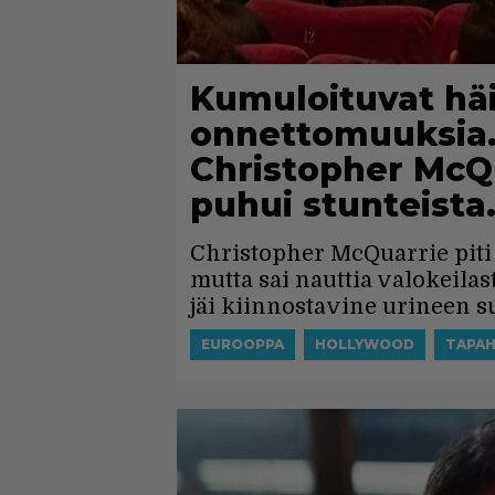
Kumuloituvat häi
onnettomuuksia.
Christopher McQu
puhui stunteista.
Christopher McQuarrie piti
mutta sai nauttia valokeila
jäi kiinnostavine urineen 
EUROOPPA
HOLLYWOOD
TAPA