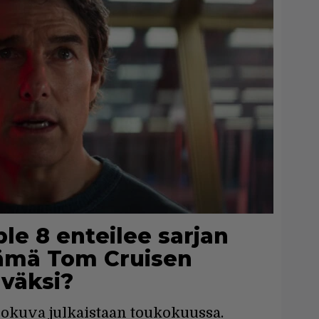
le 8 enteilee sarjan
tämä Tom Cruisen
äväksi?
lokuva julkaistaan toukokuussa.