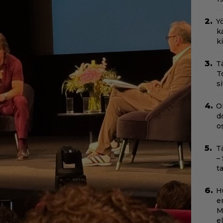
Yö
k
k
T
T
s
O
d
o
T
–
t
H
e
M
e