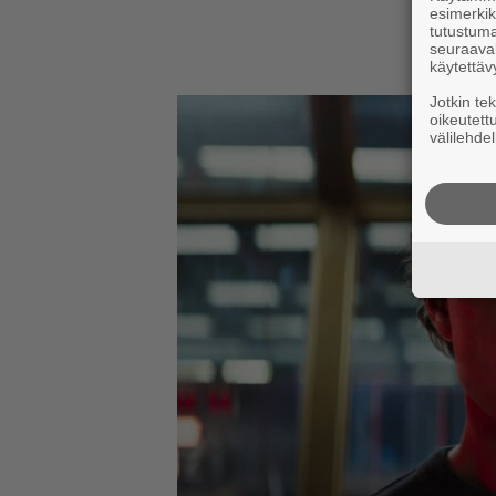
esimerkiks
tutustuma
seuraaval
käytettäv
Jotkin te
oikeutett
välilehdel