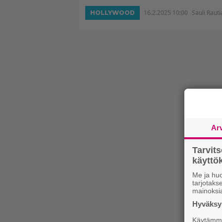
16.2.2025 10:00
Sauli Raut
HOLLYWOOD
Ar
Tarvit
käytt
Me ja huo
tarjotak
mainoksi
Hyväksym
Käytämme 