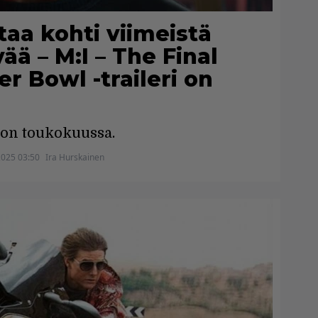
aa kohti viimeistä
vää – M:I – The Final
r Bowl -traileri on
 on toukokuussa.
2025 03:50
Ira Hurskainen