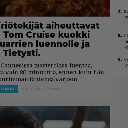
Sc
m
riötekijät aiheuttavat
–
 Tom Cruise kuokki
Il
arrien luennolle ja
r
k
 Tietysti.
Va
 Cannesissa masterclass-luentoa,
K1
sta vain 20 minuuttia, ennen kuin hän
suurimman tähtensä varjoon.
15.5.2025 11:59
Episodi
HTUMAT