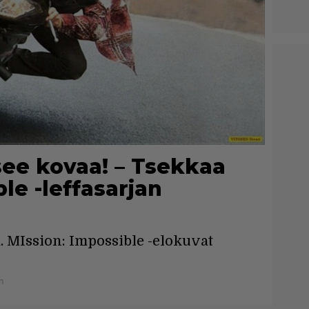
ee kovaa! – Tsekkaa
le -leffasarjan
a. MIssion: Impossible -elokuvat
n