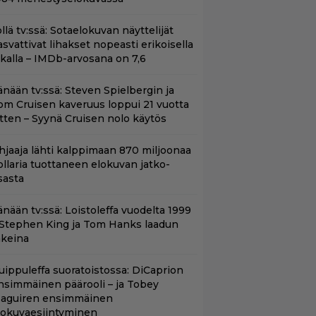
llä tv:ssä: Sotaelokuvan näyttelijät
asvattivat lihakset nopeasti erikoisella
ikalla – IMDb-arvosana on 7,6
änään tv:ssä: Steven Spielbergin ja
om Cruisen kaveruus loppui 21 vuotta
itten – Syynä Cruisen nolo käytös
hjaaja lähti kalppimaan 870 miljoonaa
ollaria tuottaneen elokuvan jatko-
sasta
änään tv:ssä: Loistoleffa vuodelta 1999
 Stephen King ja Tom Hanks laadun
akeina
uippuleffa suoratoistossa: DiCaprion
nsimmäinen päärooli – ja Tobey
aguiren ensimmäinen
lokuvaesiintyminen