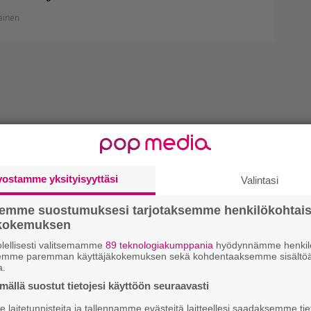
iainen
vostamme yksityisyyttäsi
Valintasi
semme suostumuksesi tarjotaksemme henkilökohtai
ökokemuksen
lellisesti valitsemamme
89 teknologiakumppania
hyödynnämme henkilö
semme paremman käyttäjäkokemuksen sekä kohdentaaksemme sisältöä
a.
ällä suostut tietojesi käyttöön seuraavasti
laitetunnisteita ja tallennamme evästeitä laitteellesi saadaksemme tie