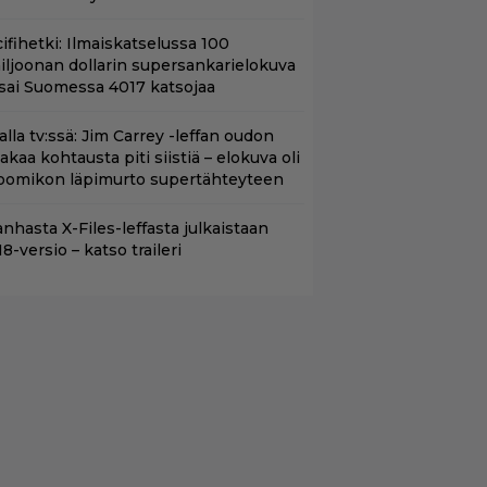
ifihetki: Ilmaiskatselussa 100
iljoonan dollarin supersankarielokuva
 sai Suomessa 4017 katsojaa
lalla tv:ssä: Jim Carrey -leffan oudon
aakaa kohtausta piti siistiä – elokuva oli
oomikon läpimurto supertähteyteen
nhasta X-Files-leffasta julkaistaan
8-versio – katso traileri