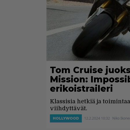
Tom Cruise juoks
Mission: Impossib
erikoistraileri
Klassisia hetkiä ja toiminta
viihdyttävät.
12.2.2024 10:32
Niko Ikone
HOLLYWOOD