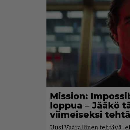
Mission: Impossib
loppua – Jääkö 
viimeiseksi teht
Uusi Vaarallinen tehtävä -e