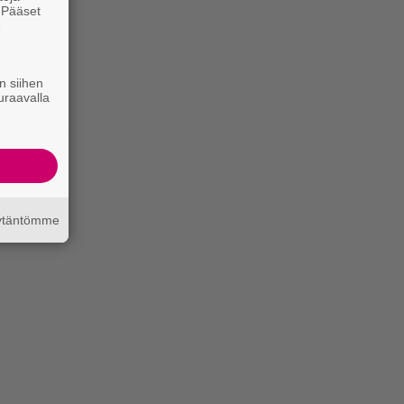
. Pääset
e
n siihen
uraavalla
äytäntömme