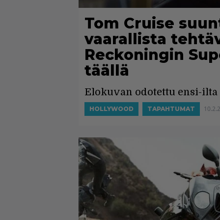
Tom Cruise suunt
vaarallista tehtä
Reckoningin Supe
täällä
Elokuvan odotettu ensi-ilta
10.2.
HOLLYWOOD
TAPAHTUMAT