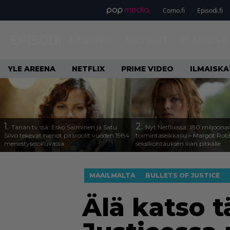
Como.fi
Episodi.fi
ETUSIVU
UUTISET
ELOKUVA
YLE AREENA
NETFLIX
PRIME VIDEO
ILMAISK
1.
2.
Tänän tv:ssä: Esko Salminen ja Satu
Nyt Netflixissä: 180 miljoona
Silvo tekevät hienot pääroolit vuoden 1984
toimintaseikkailu – Margot Robb
menestyselokuvassa
seksikohtauksen liian pitkälle
MAAILMALTA
BULLETS OF JUSTICE
Älä katso tä