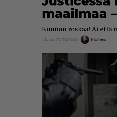
Justicessa
maailmaa 
Kunnon roskaa! Ai että n
Julkaistu:
17.9.2020 22:31
Niko Ikonen