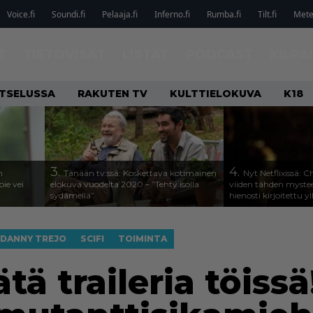
Voice.fi
Soundi.fi
Pelaaja.fi
Inferno.fi
Rumba.fi
Tilt.fi
Metel
T
TIETOVISAT
LISTAT
PODCAST
KILPA
ATSELUSSA
RAKUTEN TV
KULTTIELOKUVA
K18
3.
4.
n
Tänään tv:ssä: Koskettava kotimainen
Nyt Netflixissä: 
ie vei
elokuva vuodelta 2020 – ”Tehty isolla
viiden tähden mystee
sydämellä”
hienosti kirjoitettu y
DANNY TREJO
SCIFI
TOIMINTA
tä traileria töissä