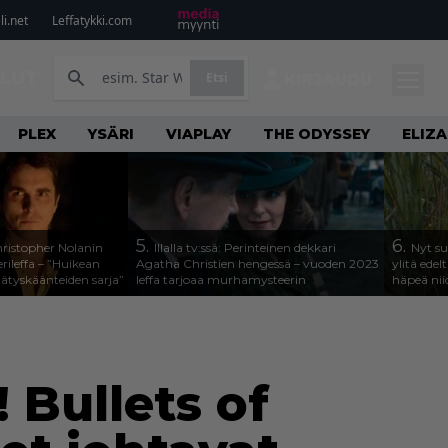
i.net
Leffatykki.com
ILUT
Etsi
KIRJAUDU
PLEX
YSÄRI
VIAPLAY
THE ODYSSEY
ELIZ
5.
6.
Christopher Nolanin
Illalla tv:ssä: Perinteinen dekkari
Nyt su
rileffa – ”Huikean
Agatha Christien hengessä – vuoden 2023
ylitä ede
llätyskäänteiden sarja”
leffa tarjoaa murhamysteerin
häpeä nii
! Bullets of