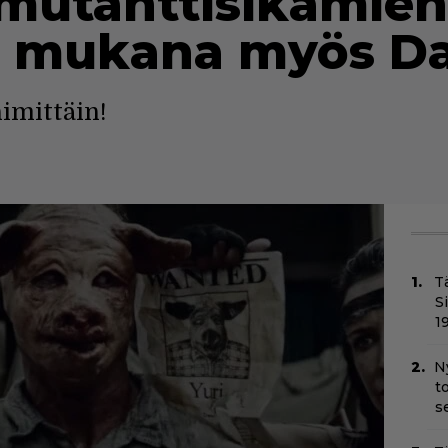
 mutanttisikamieh
– mukana myös Da
imittäin!
T
S
1
N
t
s