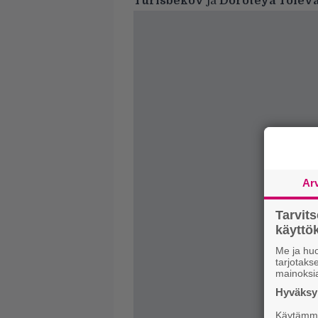
Turisbekov
ja
Doroteya Toleva
Ar
Tarvit
käytt
Me ja huo
tarjotak
mainoksi
Hyväksym
Käytämme 