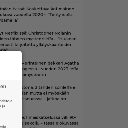
änään tv:ssä: Koskettava kotimainen
lokuva vuodelta 2020 – ”Tehty isolla
ydämellä”
yt Netflixissä: Christopher Nolanin
iiden tähden mysteerileffa – ”Huikean
ienosti kirjoitettu yllätyskäänteiden
rja”
lalla tv:ssä: Perinteinen dekkari Agatha
hristien hengessä – vuoden 2023 leffa
arjoaa murhamysteerin
sen
t suoratoistona: 3 tähden scifileffa ei
litä edeltäjiään mutta ei myöskään
äpeä niiden seurassa – jatkoa on
tietoja
uvassa
 ja
in aikuisille: Ilmaiskatselussa villi 90-
uvun kyborgisekoilu – tässä elokuvassa
toja