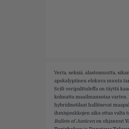
Verta, seksiä, alastomuutta, sika
apokalyptinen elokuva muuta tar
Scifi-veripalttuleffa on täyttä ka
kolmatta maailmansotaa varten. M
hybridisotilaat hallitsevat maapa
ihmisjoukkojen aika ottaa valta ta
Bullets of Justicen
on ohjannut
V