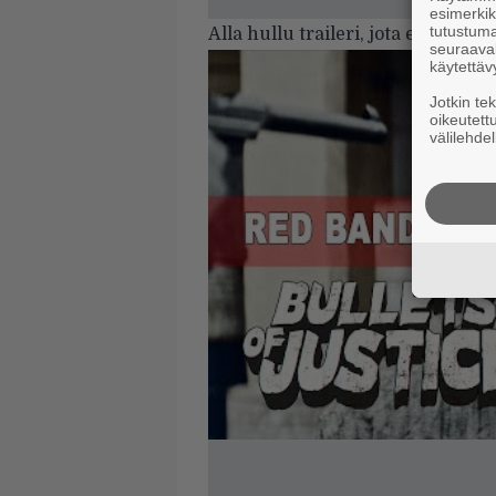
esimerkiks
tutustuma
Alla hullu traileri, jota et halua 
seuraaval
käytettäv
Jotkin te
oikeutett
välilehdel