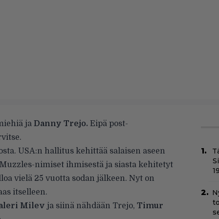
miehiä ja
Danny Trejo.
Eipä post-
vitse.
aosta. USA:n hallitus kehittää salaisen aseen
T
S
uzzles-nimiset ihmisestä ja siasta kehitetyt
1
lloa vielä 25 vuotta sodan jälkeen. Nyt on
as itselleen.
N
t
aleri Milev
ja siinä nähdään Trejo,
Timur
s