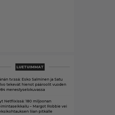
LUETUIMMAT
änän tv:ssä: Esko Salminen ja Satu
ilvo tekevät hienot pääroolit vuoden
984 menestyselokuvassa
yt Netflixissä: 180 miljoonan
oimintaseikkailu – Margot Robbie vei
eksikohtauksen liian pitkälle