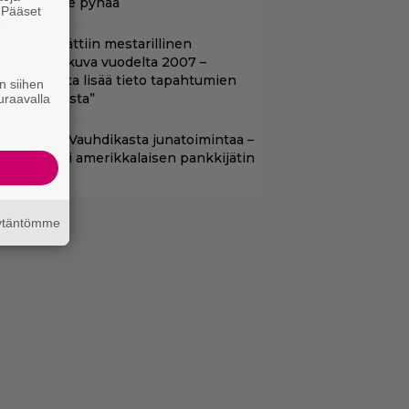
ikään ei ole pyhää
. Pääset
e
tflixiin lisättiin mestarillinen
ysteerielokuva vuodelta 2007 –
Kiehtovuutta lisää tieto tapahtumien
n siihen
odellisuudesta”
uraavalla
lalla tv:ssä: Vauhdikasta junatoimintaa –
effa suututti amerikkalaisen pankkijätin
äytäntömme