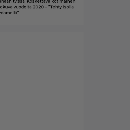
änään tv:ssä: Koskettava kotimainen
lokuva vuodelta 2020 – ”Tehty isolla
ydämellä”