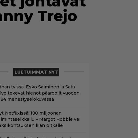
et johtavat
nny Trejo
LUETUIMMAT NYT
änän tv:ssä: Esko Salminen ja Satu
ilvo tekevät hienot pääroolit vuoden
984 menestyselokuvassa
yt Netflixissä: 180 miljoonan
oimintaseikkailu – Margot Robbie vei
eksikohtauksen liian pitkälle