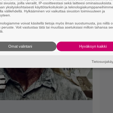
m
i sivuista, joilla vierailit, IP-osoitteestasi sekä laitteesi ominaisuuksista
an yksityiskohtaisesti käyttötarkoituksiin ja teknologiakumppaneihimm
työkavereillesi näyttää!
la välilehdellä. Hylkääminen voi vaikuttaa sivuston toimivuuteen ja
Ne
yyteen.
m
”
knologiamme voivat käsitellä tietoja myös ilman suostumusta, jos niillä o
t
u peruste. Voit vastustaa tätä tai muuttaa asetuksiasi milloin tahansa se
lä.
Il
l
Omat valintani
Hyväksyn kaikki
Tietosuojak