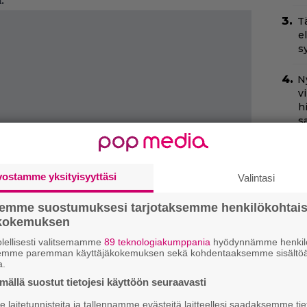
.
T
e
s
N
v
h
sa
Il
C
vostamme yksityisyyttäsi
Valintasi
t
semme suostumuksesi tarjotaksemme henkilökohtai
Ny
ökokemuksen
y
h
lellisesti valitsemamme
89 teknologiakumppania
hyödynnämme henkilö
l
semme paremman käyttäjäkokemuksen sekä kohdentaaksemme sisältöä
a.
Va
ällä suostut tietojesi käyttöön seuraavasti
l
laitetunnisteita ja tallennamme evästeitä laitteellesi saadaksemme tie