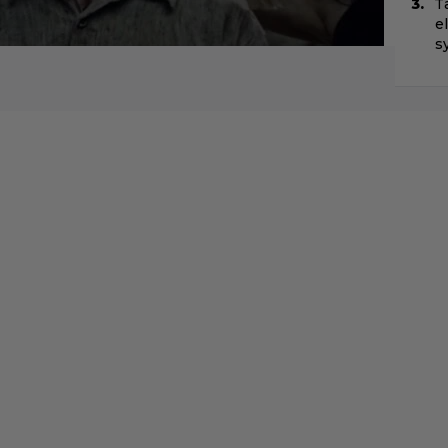
T
e
s