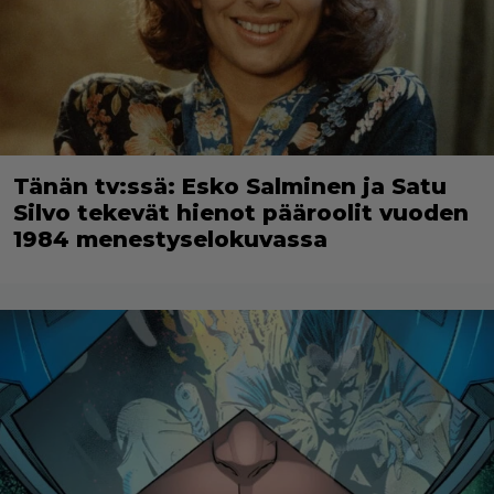
Tänän tv:ssä: Esko Salminen ja Satu
Silvo tekevät hienot pääroolit vuoden
1984 menestyselokuvassa