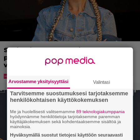
Sonja Aiello hullaantui elämään
pienellä paikkakunnalla – ”Voi ottaa
vaikka ilman yläosaa aurinkoa”
Arvostamme yksityisyyttäsi
Valintasi
Tarvitsemme suostumuksesi tarjotaksemme
henkilökohtaisen käyttökokemuksen
Me ja huolellisesti valitsemamme
89 teknologiakumppania
hyödynnämme henkilötietoja tarjotaksemme paremman
käyttäjäkokemuksen sekä kohdentaaksemme sisältöä ja
mainoksia.
Hyväksymällä suostut tietojesi käyttöön seuraavasti