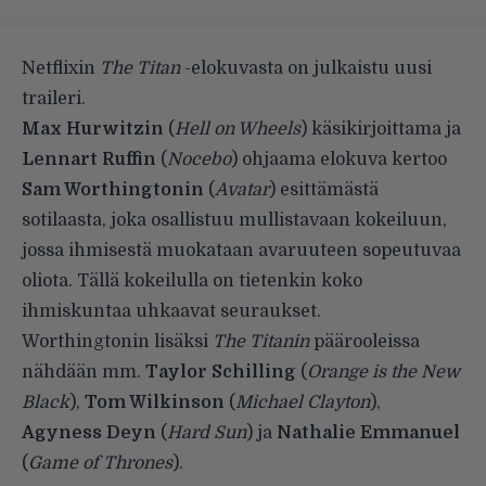
Netflixin
The Titan
-elokuvasta on julkaistu uusi
traileri.
Max Hurwitzin
(
Hell on Wheels
) käsikirjoittama ja
Lennart Ruffin
(
Nocebo
) ohjaama elokuva kertoo
Sam Worthingtonin
(
Avatar
) esittämästä
sotilaasta, joka osallistuu mullistavaan kokeiluun,
jossa ihmisestä muokataan avaruuteen sopeutuvaa
oliota. Tällä kokeilulla on tietenkin koko
ihmiskuntaa uhkaavat seuraukset.
Worthingtonin lisäksi
The Titanin
päärooleissa
nähdään mm.
Taylor Schilling
(
Orange is the New
Black
),
Tom Wilkinson
(
Michael Clayton
),
Agyness Deyn
(
Hard Sun
) ja
Nathalie Emmanuel
(
Game of Thrones
).