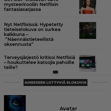
mysteerirooliin Netflixin
fantasiasarjassa
Nyt Netflixissä: Hypetetty
tieteiselokuva on surkea
kalkkuna –
”Näennäistieteellistä
oksennusta”
Terveysjärjestö kritisoi Netflixiä
– houkuttelee katsojia pahoille
teille?
AIHEESEEN LIITTYVIÄ ELOKUVIA
Avatar