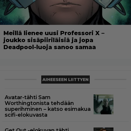
Meillä lienee uusi Professori X –
joukko sisäpiiriläisiä ja jopa
Deadpool-luoja sanoo samaa
AIHEESEEN LIITTYEN
Avatar-tähti Sam
Worthingtonista tehdään
superihminen – katso esimakua
scifi-elokuvasta
Get Out -elokuvan tähti