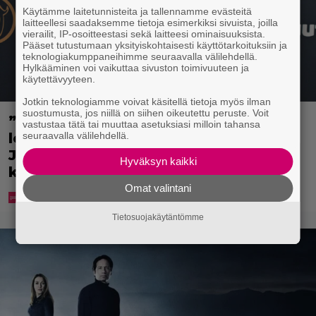
Käytämme laitetunnisteita ja tallennamme evästeitä
laitteellesi saadaksemme tietoja esimerkiksi sivuista, joilla
vierailit, IP-osoitteestasi sekä laitteesi ominaisuuksista.
Pääset tutustumaan yksityiskohtaisesti käyttötarkoituksiin ja
teknologiakumppaneihimme seuraavalla välilehdellä.
Hylkääminen voi vaikuttaa sivuston toimivuuteen ja
käytettävyyteen.
Jotkin teknologiamme voivat käsitellä tietoja myös ilman
suostumusta, jos niillä on siihen oikeutettu peruste. Voit
”Rakas, aurinkoinen
vastustaa tätä tai muuttaa asetuksiasi milloin tahansa
seuraavalla välilehdellä.
leijonapoikamme” – Ellen
Jokikunnaksen Ralph on ”virallisesti
Hyväksyn kaikki
kympin poika”
Omat valintani
Tietosuojakäytäntömme