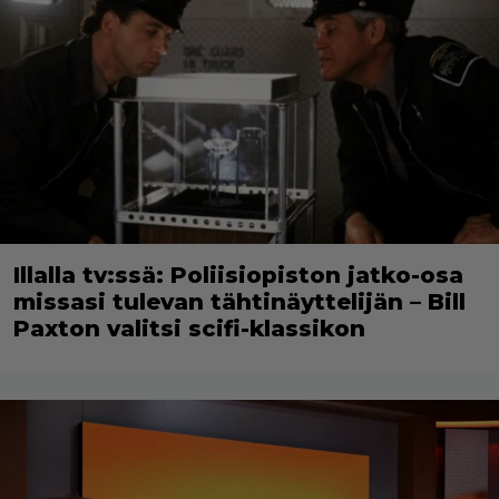
Illalla tv:ssä: Poliisiopiston jatko-osa
missasi tulevan tähtinäyttelijän – Bill
Paxton valitsi scifi-klassikon