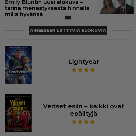
Emily Bluntin uusi elokuva –
tarina menestyksestä hinnalla
millä hyvänsä
AIHEESEEN LIITTYVIÄ ELOKUVIA
Lightyear
Veitset esiin – kaikki ovat
epäiltyjä