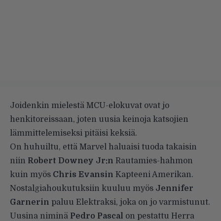
Joidenkin mielestä MCU-elokuvat ovat jo
henkitoreissaan, joten uusia keinoja katsojien
lämmittelemiseksi pitäisi keksiä.
On huhuiltu, että Marvel haluaisi tuoda takaisin
niin
Robert Downey Jr:n
Rautamies-hahmon
kuin myös
Chris Evansin
Kapteeni Amerikan.
Nostalgiahoukutuksiin kuuluu myös
Jennifer
Garnerin
paluu Elektraksi, joka on jo varmistunut.
Uusina niminä
Pedro Pascal
on pestattu Herra