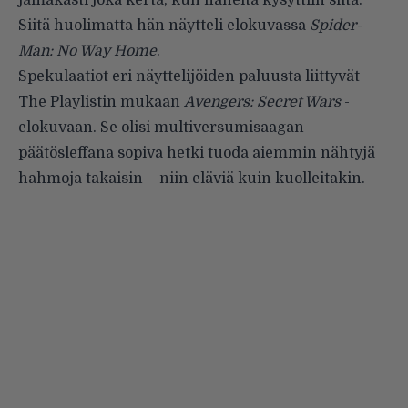
jämäkästi joka kerta, kun häneltä kysyttiin siitä.
Siitä huolimatta hän näytteli elokuvassa
Spider-
Man: No Way Home
.
Spekulaatiot eri näyttelijöiden paluusta liittyvät
The Playlistin mukaan
Avengers: Secret Wars
-
elokuvaan. Se olisi multiversumisaagan
päätösleffana sopiva hetki tuoda aiemmin nähtyjä
hahmoja takaisin – niin eläviä kuin kuolleitakin.