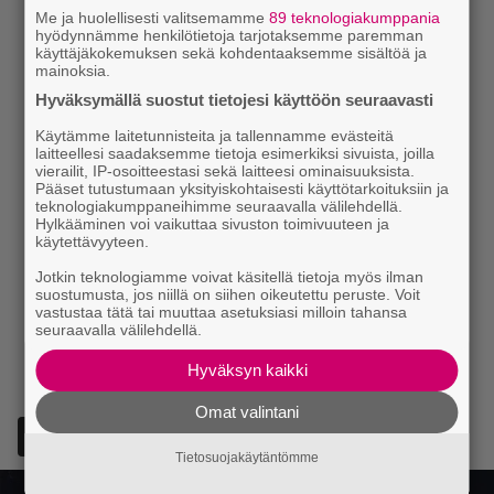
Me ja huolellisesti valitsemamme
89 teknologiakumppania
hyödynnämme henkilötietoja tarjotaksemme paremman
käyttäjäkokemuksen sekä kohdentaaksemme sisältöä ja
mainoksia.
Hyväksymällä suostut tietojesi käyttöön seuraavasti
Käytämme laitetunnisteita ja tallennamme evästeitä
laitteellesi saadaksemme tietoja esimerkiksi sivuista, joilla
vierailit, IP-osoitteestasi sekä laitteesi ominaisuuksista.
Pääset tutustumaan yksityiskohtaisesti käyttötarkoituksiin ja
teknologiakumppaneihimme seuraavalla välilehdellä.
Hylkääminen voi vaikuttaa sivuston toimivuuteen ja
käytettävyyteen.
Jotkin teknologiamme voivat käsitellä tietoja myös ilman
suostumusta, jos niillä on siihen oikeutettu peruste. Voit
vastustaa tätä tai muuttaa asetuksiasi milloin tahansa
seuraavalla välilehdellä.
Hyväksyn kaikki
Omat valintani
Lisää Episodi Googlen suosituksi lähteeksi
Tietosuojakäytäntömme