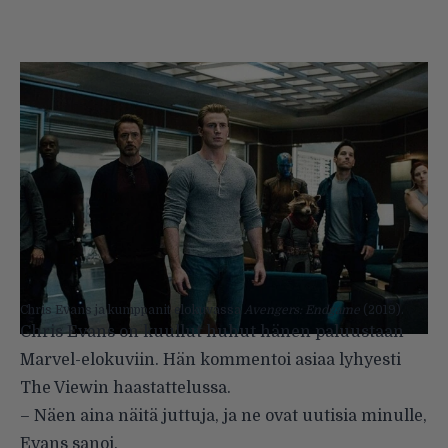
Chris Evans ja kumppanit elokuvassa
Avengers: Endgame
(2019).
Chris Evans on kuullut huhut hänen paluustaan
Marvel-elokuviin. Hän kommentoi asiaa lyhyesti
The Viewin haastattelussa.
– Näen aina näitä juttuja, ja ne ovat uutisia minulle,
Evans sanoi.