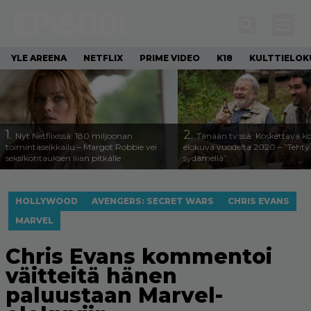
YLE AREENA
NETFLIX
PRIME VIDEO
K18
KULTTIELOK
1.
2.
Nyt Netflixissä: 180 miljoonan
Tänään tv:ssä: Koskettava k
toimintaseikkailu – Margot Robbie vei
elokuva vuodelta 2020 – ”Tehty 
seksikohtauksen liian pitkälle
sydämellä”
HOLLYWOOD
AVENGERS: SECRET WARS
CHRIS EVANS
MARVEL
Chris Evans kommentoi
väitteitä hänen
paluustaan Marvel-