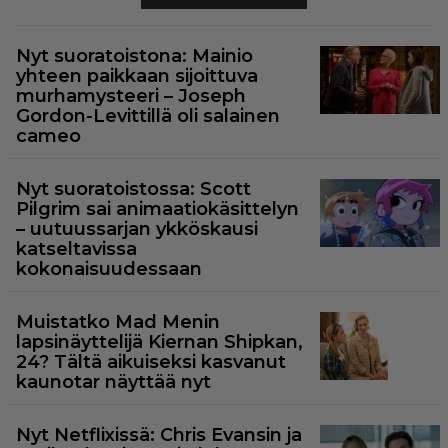
Nyt suoratoistona: Mainio
yhteen paikkaan sijoittuva
murhamysteeri – Joseph
Gordon-Levittillä oli salainen
cameo
Nyt suoratoistossa: Scott
Pilgrim sai animaatiokäsittelyn
– uutuussarjan ykköskausi
katseltavissa
kokonaisuudessaan
Muistatko Mad Menin
lapsinäyttelijä Kiernan Shipkan,
24? Tältä aikuiseksi kasvanut
kaunotar näyttää nyt
Nyt Netflixissä: Chris Evansin ja