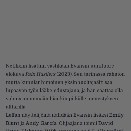
Netflixiin lisättiin vastikään Evansin uunituore
elokuva
Pain Hustlers
(2023). Sen tarinassa rahaton
mutta kunnianhimoinen yksinhuoltajaäiti saa
lupaavan työn lääke-edustajana, ja hän saattaa olla
valmis menemään liiankin pitkälle menestyksen
alttarilla.
Leffan näyttelijöinä nähdään Evansin lisäksi
Emily
Blunt
ja
Andy García
. Ohjaajana toimii
David