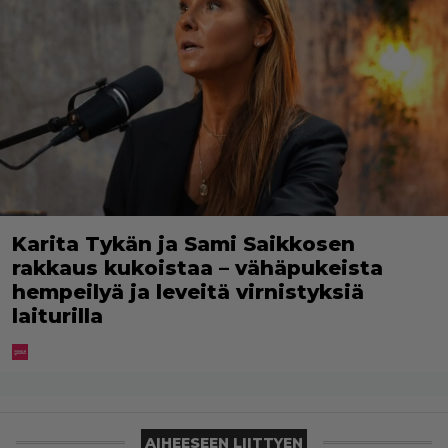
Karita Tykän ja Sami Saikkosen
rakkaus kukoistaa – vähäpukeista
hempeilyä ja leveitä virnistyksiä
laiturilla
AIHEESEEN LIITTYEN