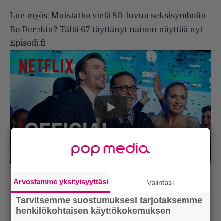
Lue myös:
Muistatko vielä 80-luvun seksisymbolin
Bo Derekin? Tältä 67 täyttänyt nainen näyttää nyt –
Episodi.fi
Lähde:
The Playlist
,
Metro
Arvostamme yksityisyyttäsi
Valintasi
Tarvitsemme suostumuksesi tarjotaksemme
henkilökohtaisen käyttökokemuksen