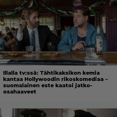
Illalla tv:ssä: Tähtikaksikon kemia
kantaa Hollywoodin rikoskomediaa –
suomalainen este kaatoi jatko-
osahaaveet