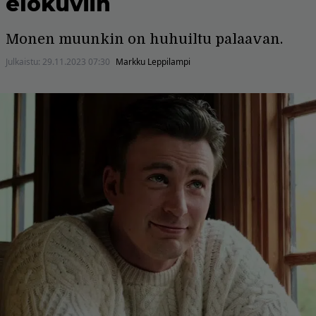
elokuviin
Monen muunkin on huhuiltu palaavan.
Julkaistu:
29.11.2023 07:30
Markku Leppilampi