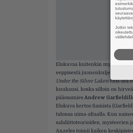
esimerkiks
tutustuma
seuraaval
käytettäv
Jotkin te
oikeutett
välilehdel
Elokuvaa kuitenkin myös kehutti
eeppisestä juonenkuljetuksestaa
Under the Silver Laken
ensi-ilta 
kuukausi, koska silloin on hirv
pääosamies
Andrew Garfieldill
Elokuva kertoo Samista (Garfield
talonsa uima-altaalla. Kun naine
salaliittoteorioiden, mysteerien
Angeles toimii kaiken keskipiste