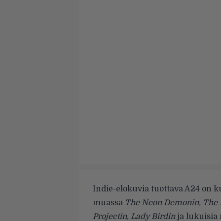
Indie-elokuvia tuottava A24 on k
muassa
The Neon Demonin, The Ki
Projectin, Lady Birdin
ja lukuisia