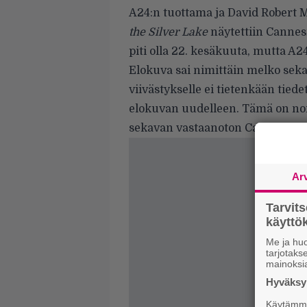
A24:n tuottama ja David Robert 
the Silver Lake
näytettiin Cannesi
piti olla 22. kesäkuuta, mutta A24
Elokuva sai nimittäin melko seka
viivästykselle ei tietenkään tiede
elokuvan uudelleen. Tämä on nor
sekavan vastaanoton Cannesissa
Ar
Tarvit
käytt
Me ja huo
tarjotak
mainoksi
Hyväksym
Käytämme 