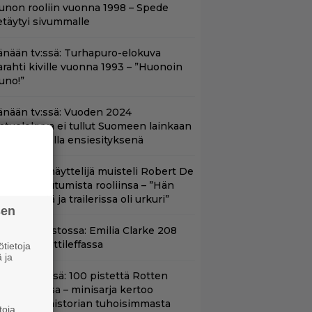
unon rooliin vuonna 1998 – Spede
etäytyi sivummalle
änään tv:ssä: Turhapuro-elokuva
arahti kiville vuonna 1993 – ”Huonoin
uno!”
änään tv:ssä: Vuoden 2024
aatuelokuva ei tullut Suomeen lainkaan
 Nyt Teemalla ensiesityksenä
ape Fear -näyttelijä muisteli Robert De
iron paneutumista rooliinsa – ”Hän
hui kielillä ja trailerissa oli urkuri”
sen
yt suoratoistossa: Emilia Clarke 208
iljoonan hittileffassa
tietoja
 ja
yt Netflixissä: 100 pistettä Rotten
omatoesissa – minisarja kertoo
ritannian historian tuhoisimmasta
toja