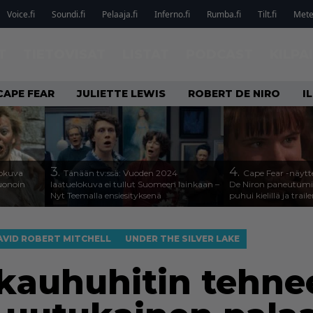
Voice.fi
Soundi.fi
Pelaaja.fi
Inferno.fi
Rumba.fi
Tilt.fi
Metel
T
TIETOVISAT
LISTAT
PODCAST
KILPA
CAPE FEAR
JULIETTE LEWIS
ROBERT DE NIRO
I
3.
4.
lokuva
Tänään tv:ssä: Vuoden 2024
Cape Fear -näytte
Huonoin
laatuelokuva ei tullut Suomeen lainkaan –
De Niron paneutumis
Nyt Teemalla ensiesityksenä
puhui kielillä ja traile
AVID ROBERT MITCHELL
UNDER THE SILVER LAKE
 -kauhuhitin tehn