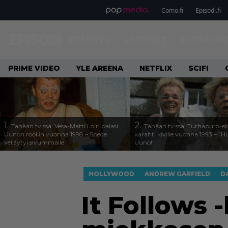
Como.fi
Episodi.fi
ETUSIVU
UUTISET
ELOKUVA
PRIME VIDEO
YLE AREENA
NETFLIX
SCIFI
1.
2.
Tänään tv:ssä: Vesa-Matti Loiri palasi
Tänään tv:ssä: Turhapuro-e
Uunon rooliin vuonna 1998 – Spede
karahti kiville vuonna 1993 – ”
vetäytyi sivummalle
Uuno!”
HOLLYWOOD
ANDREW GARFIELD
D
It Follows