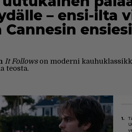
uutukainen pala
dälle – ensi-ilta v
a Cannesin ensies
n
It Follows
on moderni kauhuklassikko
a teosta.
Tä
U
v