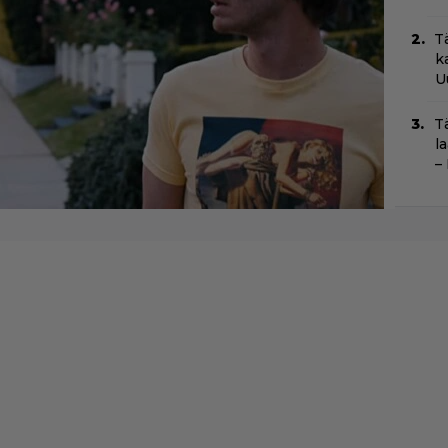
T
k
U
T
l
–