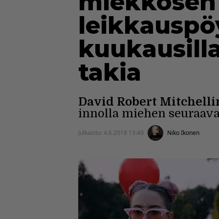
miekkosen 
leikkauspöy
kuukausill
takia
David Robert Mitchelli
innolla miehen seuraava
Julkaistu:
4.6.2018 13:49
Niko Ikonen