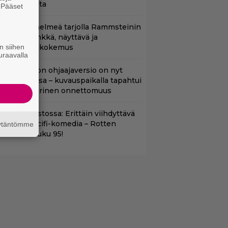
errori-iskusta
. Pääset
e
uoratoistohelmeä tarjolla Rammsteinin
aneille – synkkä, näyttävä ja
n siihen
atumainen kokemus
uraavalla
cifi-klassikon ohjaajaversio on nyt
uoratoistossa – kuvauspaikalla tapahtui
auhea ja verinen onnettomuus
t suoratoistossa: Erittäin viihdyttävä
a kehuttu scifi-komedia – Rotten
äytäntömme
omatoes -luku 95!