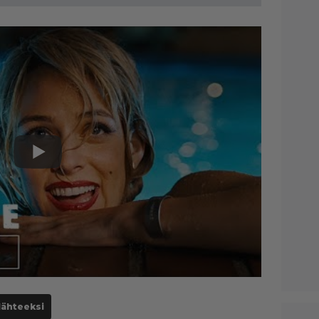
lähteeksi