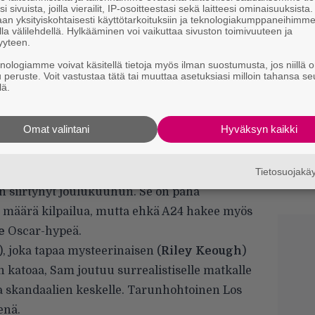
t
i sivuista, joilla vierailit, IP-osoitteestasi sekä laitteesi ominaisuuksista
an yksityiskohtaisesti käyttötarkoituksiin ja teknologiakumppaneihimm
la välilehdellä. Hylkääminen voi vaikuttaa sivuston toimivuuteen ja
S
yyteen.
f
knologiamme voivat käsitellä tietoja myös ilman suostumusta, jos niillä o
s
u peruste. Voit vastustaa tätä tai muuttaa asetuksiasi milloin tahansa se
lä.
S
s
k
Omat valintani
Hyväksyn kaikki
in sen davidlynchmäisestä omituisuudesta ja
Ny
j
n.
Tietosuojak
T
on siirtynyt joulukuuhun. Se on paha
eä määrä kilpailua, mutta ehkä A24 hakee myös
e
Oscar-hypeä.
), joka tapaa mysteerinaisen (
Riley Keough
)
n katoaa, Sam joutuu surrealistiselle matkalle
 ja skandaalien keskelle. Tarunhohtoinen Los
enä.