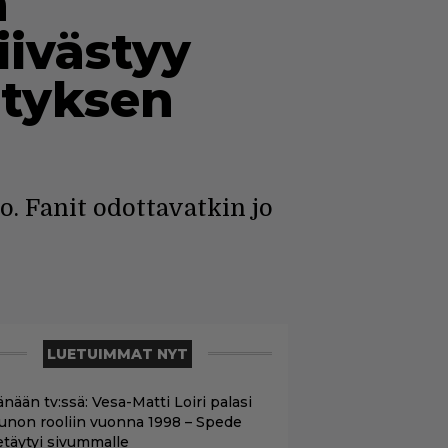
a
iivästyy
ityksen
. Fanit odottavatkin jo
LUETUIMMAT NYT
nään tv:ssä: Vesa-Matti Loiri palasi
unon rooliin vuonna 1998 – Spede
etäytyi sivummalle