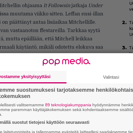
U
Mitchellin ohjaama
It Followsin
jatkaja
Under
v
ssa muutama viikko sitten. Leffan ensi-illan
 on päättänyt antaa lisäaikaa Mitchellille.
T
k
van vastaanoton ffestareilla. Tarkkaa syytä
U
tä, mutta epäillään, että Mitchell leikkaa
maali käytäntö, mikäli odotettu elokuva saa
T
l
.
–
C
vostamme yksityisyyttäsi
Valintasi
N
pu
semme suostumuksesi tarjotaksemme henkilökohtai
ökokemuksen
N
m
lellisesti valitsemamme
89 teknologiakumppania
hyödynnämme henkilö
semme paremman käyttäjäkokemuksen sekä kohdentaaksemme sisältöä
a.
N
ällä suostut tietojesi käyttöön seuraavasti
T
B
laitetunnisteita ja tallennamme evästeitä laitteellesi saadaksemme tie