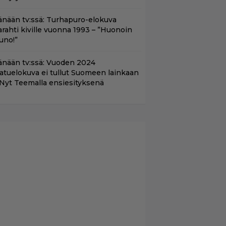
änään tv:ssä: Turhapuro-elokuva
arahti kiville vuonna 1993 – ”Huonoin
uno!”
änään tv:ssä: Vuoden 2024
aatuelokuva ei tullut Suomeen lainkaan
 Nyt Teemalla ensiesityksenä