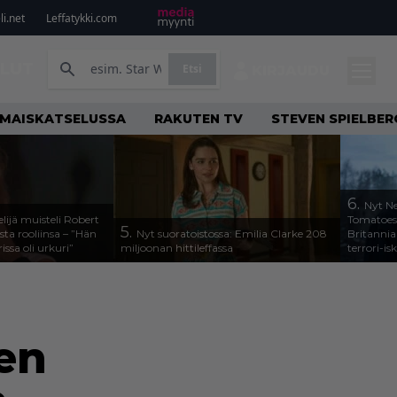
i.net
Leffatykki.com
ILUT
Etsi
KIRJAUDU
LMAISKATSELUSSA
RAKUTEN TV
STEVEN SPIELBER
6.
Nyt Ne
lijä muisteli Robert
Tomatoesi
5.
ta rooliinsa – ”Hän
Nyt suoratoistossa: Emilia Clarke 208
Britannia
rissa oli urkuri”
miljoonan hittileffassa
terrori-is
een