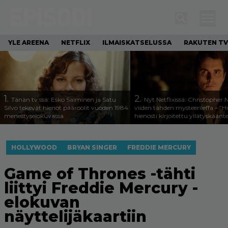
YLE AREENA
NETFLIX
ILMAISKATSELUSSA
RAKUTEN TV
1.
2.
Tänän tv:ssä: Esko Salminen ja Satu
Nyt Netflixissä: Christopher 
Silvo tekevät hienot pääroolit vuoden 1984
viiden tähden mysteerileffa – ”
menestyselokuvassa
hienosti kirjoitettu yllätyskäänt
HOLLYWOOD
BRYAN SINGER
FREDDIE MERCURY
Game of Thrones -tähti
liittyi Freddie Mercury -
elokuvan
näyttelijäkaartiin