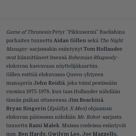
Game of Thronesin
Petyr ”Pikkusormi” Baelishina
parhaiten tunnettu
Aidan Gillen
sekä
The Night
Manager
-sarjassakin esiintynyt
Tom Hollander
ovat kiinnittäneet itsensä
Bohemian Rhapsody
-
elokuvan kasvavaan näyttelijäkaartiin.
Gillen esittää elokuvassa Queen-yhtyeen
manageria
John Reidiä
, joka toimi pestissään
vuosina 1975-1978, kun taas Hollander nähdään
tämän paikan ottaneensa
Jim Beachinä
.
Bryan Singerin
(
Epäillyt, X-Men
) ohjaaman
elokuvan pääosassa nähdään
Mr. Robot
-sarjasta
tunnettu
Rami Malek
. Muissa rooleissa esiintyvät
mm.
Ben Hardy, Gwilym Lee, Joe Mazzello,