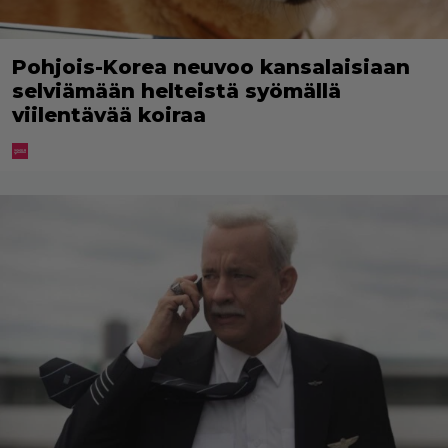
Pohjois-Korea neuvoo kansalaisiaan
selviämään helteistä syömällä
viilentävää koiraa