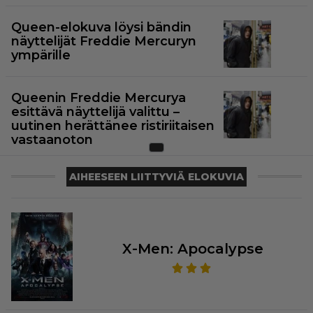
Queen-elokuva löysi bändin
näyttelijät Freddie Mercuryn
ympärille
Queenin Freddie Mercurya
esittävä näyttelijä valittu –
uutinen herättänee ristiriitaisen
vastaanoton
AIHEESEEN LIITTYVIÄ ELOKUVIA
X-Men: Apocalypse