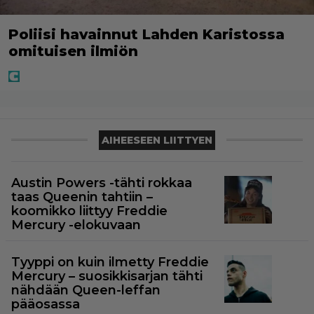
Poliisi havainnut Lahden Karistossa
omituisen ilmiön
AIHEESEEN LIITTYEN
Austin Powers -tähti rokkaa
taas Queenin tahtiin –
koomikko liittyy Freddie
Mercury -elokuvaan
Tyyppi on kuin ilmetty Freddie
Mercury – suosikkisarjan tähti
nähdään Queen-leffan
pääosassa