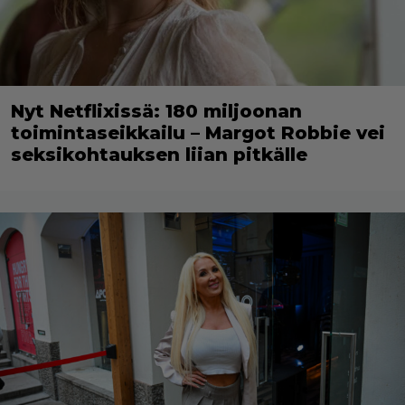
Nyt Netflixissä: 180 miljoonan
toimintaseikkailu – Margot Robbie vei
seksikohtauksen liian pitkälle