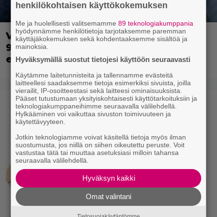
henkilökohtaisen käyttökokemuksen
Me ja huolellisesti valitsemamme
89 teknologiakumppania
hyödynnämme henkilötietoja tarjotaksemme paremman
Vain aikuisille: Ilmaiskatselussa villi
käyttäjäkokemuksen sekä kohdentaaksemme sisältöä ja
90-luvun kyborgisekoilu – tässä
mainoksia.
elokuvassa mikään ei ole pyhää
Hyväksymällä suostut tietojesi käyttöön seuraavasti
Käytämme laitetunnisteita ja tallennamme evästeitä
laitteellesi saadaksemme tietoja esimerkiksi sivuista, joilla
vierailit, IP-osoitteestasi sekä laitteesi ominaisuuksista.
Pääset tutustumaan yksityiskohtaisesti käyttötarkoituksiin ja
teknologiakumppaneihimme seuraavalla välilehdellä.
Hylkääminen voi vaikuttaa sivuston toimivuuteen ja
käytettävyyteen.
Jotkin teknologiamme voivat käsitellä tietoja myös ilman
suostumusta, jos niillä on siihen oikeutettu peruste. Voit
vastustaa tätä tai muuttaa asetuksiasi milloin tahansa
seuraavalla välilehdellä.
Hyväksyn kaikki
Omat valintani
Tietosuojakäytäntömme