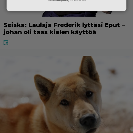
Seiska: Laulaja Frederik lyttäsi Eput –
johan oli taas kielen käyttöä