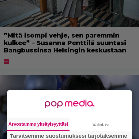
”Mitä isompi vehje, sen paremmin
kulkee” – Susanna Penttilä suuntasi
Bangbussinsa Helsingin keskustaan
Arvostamme yksityisyyttäsi
Valintasi
Tarvitsemme suostumuksesi tarjotaksemme