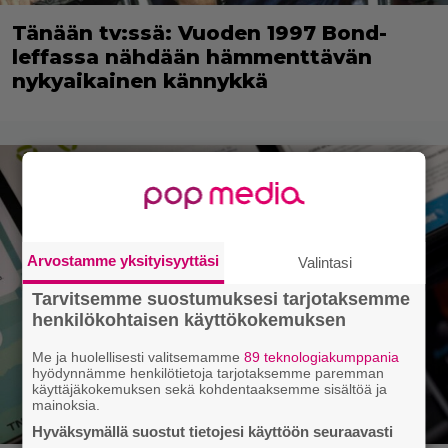
Tänään tv:ssä: Vuoden 1997 Bond-
leffassa nähdään hämmenttävän
nykyaikainen kännykkä
Arvostamme yksityisyyttäsi
Valintasi
Tarvitsemme suostumuksesi tarjotaksemme
henkilökohtaisen käyttökokemuksen
Me ja huolellisesti valitsemamme
89 teknologiakumppania
hyödynnämme henkilötietoja tarjotaksemme paremman
käyttäjäkokemuksen sekä kohdentaaksemme sisältöä ja
mainoksia.
Hyväksymällä suostut tietojesi käyttöön seuraavasti