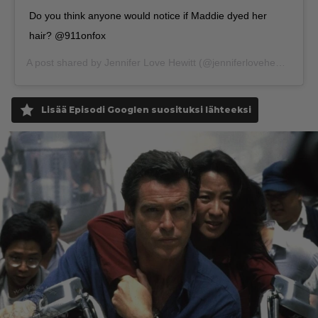
Do you think anyone would notice if Maddie dyed her
hair? @911onfox
A post shared by
Jennifer Love Hewitt
(@jenniferlovehewitt) on
F
Lisää Episodi Googlen suosituksi lähteeksi