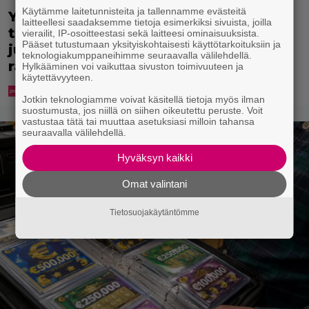
Käytämme laitetunnisteita ja tallennamme evästeitä
Yle: Uuden lain myötä työnhakijan
laitteellesi saadaksemme tietoja esimerkiksi sivuista, joilla
täytyy kertoa osaamisestaan
vierailit, IP-osoitteestasi sekä laitteesi ominaisuuksista.
Pääset tutustumaan yksityiskohtaisesti käyttötarkoituksiin ja
julkisesti netissä – yrittäjät toivovat
teknologiakumppaneihimme seuraavalla välilehdellä.
rangaistusta laiminlyönnistä
Hylkääminen voi vaikuttaa sivuston toimivuuteen ja
käytettävyyteen.
Jotkin teknologiamme voivat käsitellä tietoja myös ilman
suostumusta, jos niillä on siihen oikeutettu peruste. Voit
vastustaa tätä tai muuttaa asetuksiasi milloin tahansa
seuraavalla välilehdellä.
Hyväksyn kaikki
Omat valintani
Tietosuojakäytäntömme