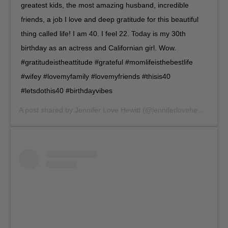
greatest kids, the most amazing husband, incredible
friends, a job I love and deep gratitude for this beautiful
thing called life! I am 40. I feel 22. Today is my 30th
birthday as an actress and Californian girl. Wow.
#gratitudeistheattitude #grateful #momlifeisthebestlife
#wifey #lovemyfamily #lovemyfriends #thisis40
#letsdothis40 #birthdayvibes
A post shared by
Jennifer Love Hewitt
(@jenniferlovehewitt) on
F