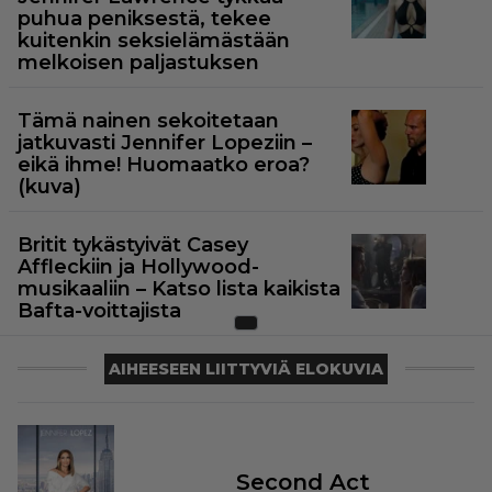
puhua peniksestä, tekee
kuitenkin seksielämästään
melkoisen paljastuksen
Tämä nainen sekoitetaan
jatkuvasti Jennifer Lopeziin –
eikä ihme! Huomaatko eroa?
(kuva)
Britit tykästyivät Casey
Affleckiin ja Hollywood-
musikaaliin – Katso lista kaikista
Bafta-voittajista
AIHEESEEN LIITTYVIÄ ELOKUVIA
Second Act