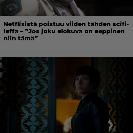
Netflixistä poistuu viiden tähden scifi-
leffa – ”Jos joku elokuva on eeppinen
niin tämä”