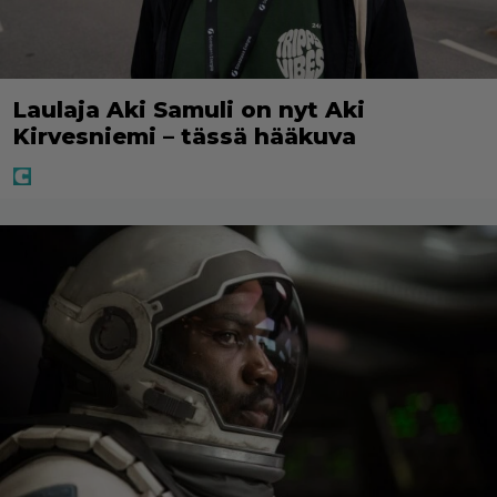
Laulaja Aki Samuli on nyt Aki
Kirvesniemi – tässä hääkuva