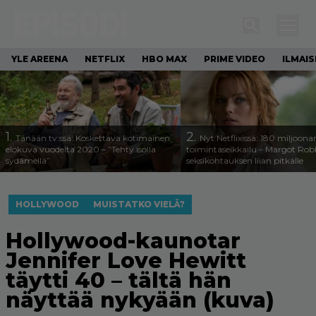
YLE AREENA
NETFLIX
HBO MAX
PRIME VIDEO
ILMAI
1.
2.
Tänään tv:ssä: Koskettava kotimainen
Nyt Netflixissä: 180 miljoona
elokuva vuodelta 2020 – ”Tehty isolla
toimintaseikkailu – Margot Robb
sydämellä”
seksikohtauksen liian pitkälle
HOLLYWOOD
MUISTATKO VIELÄ?
Hollywood-kaunotar
Jennifer Love Hewitt
täytti 40 – tältä hän
näyttää nykyään (kuva)