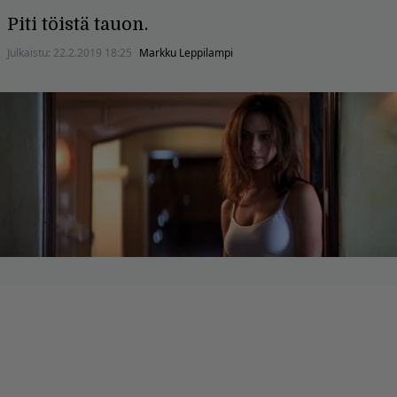
Piti töistä tauon.
Julkaistu:
22.2.2019 18:25
Markku Leppilampi