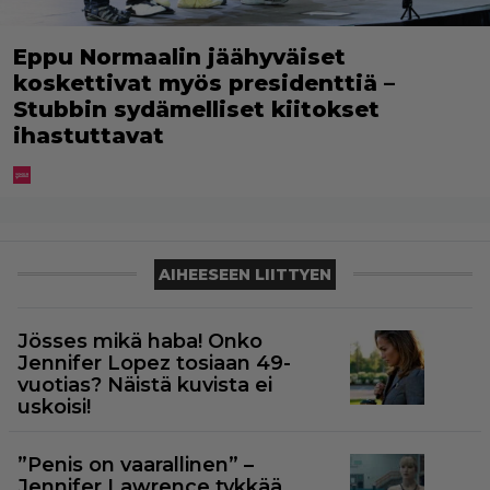
Eppu Normaalin jäähyväiset
koskettivat myös presidenttiä –
Stubbin sydämelliset kiitokset
ihastuttavat
AIHEESEEN LIITTYEN
Jösses mikä haba! Onko
Jennifer Lopez tosiaan 49-
vuotias? Näistä kuvista ei
uskoisi!
”Penis on vaarallinen” –
Jennifer Lawrence tykkää