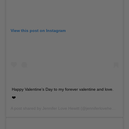
View this post on Instagram
Happy Valentine’s Day to my forever valentine and love.
❤️
A post shared by
Jennifer Love Hewitt
(@jenniferlovehewitt) on
F