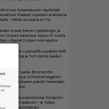
llä tv:ssä: Sotaelokuvan näyttelijät
asvattivat lihakset nopeasti erikoisella
ikalla – IMDb-arvosana on 7,6
änään tv:ssä: Steven Spielbergin ja
om Cruisen kaveruus loppui 21 vuotta
itten – Syynä Cruisen nolo käytös
änään tv:ssä: Loistoleffa vuodelta 1999
 Stephen King ja Tom Hanks laadun
akeina
llan Bond on paras Brosnanilta –
sen
amankaltaisuus Schwarzeneggerin
oimintatykitykseen pakotti tekemään
tietoja
ässärin uusiksi
 ja
uippuleffa suoratoistossa: DiCaprion
nsimmäinen päärooli – ja Tobey
aguiren ensimmäinen
toja