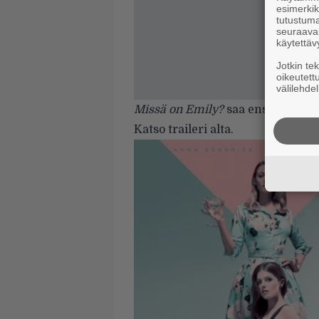
esimerkiks
tutustuma
seuraaval
käytettäv
Jotkin te
oikeutett
välilehdel
Missä on Emily?
saa ensi-iltansa
Katso traileri alta.