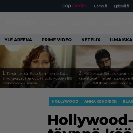
Como.fi
Episodi.fi
ETUSIVU
UUTISET
ELOKUVA
YLE AREENA
PRIME VIDEO
NETFLIX
ILMAISK
1.
2.
Tänän tv:ssä: Esko Salminen ja Satu
Yöllä tv:ssä: Sotaelokuvan näy
Silvo tekevät hienot pääroolit vuoden 1984
kasvattivat lihakset nopeasti eri
menestyselokuvassa
kikalla – IMDb-arvosana on 7,6
HOLLYWOOD
ANNA KENDRICK
BLAK
Hollywood-