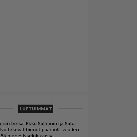
LUETUIMMAT
änän tv:ssä: Esko Salminen ja Satu
ilvo tekevät hienot pääroolit vuoden
984 menestyselokuvassa