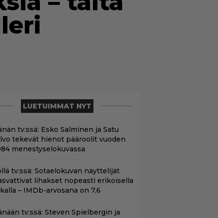
sia – tältä
leri
LUETUIMMAT NYT
änän tv:ssä: Esko Salminen ja Satu
ilvo tekevät hienot pääroolit vuoden
984 menestyselokuvassa
llä tv:ssä: Sotaelokuvan näyttelijät
asvattivat lihakset nopeasti erikoisella
ikalla – IMDb-arvosana on 7,6
änään tv:ssä: Steven Spielbergin ja