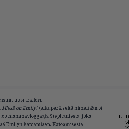
stiin uusi traileri.
a
Missä on Emily?
(alkuperäiseltä nimeltään
A
 kertoo mammavloggaaja Stephaniesta, joka
T
S
nsä Emilyn katoamisen. Katoamisesta
1