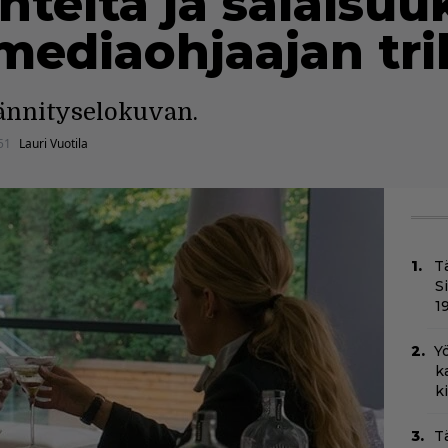
teitä ja salaisuuk
ediaohjaajan tril
jännityselokuvan.
51
Lauri Vuotila
T
S
1
Yö
k
k
T