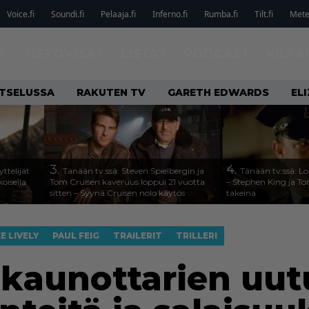
Voice.fi
Soundi.fi
Pelaaja.fi
Inferno.fi
Rumba.fi
Tilt.fi
Metel
T
TIETOVISAT
LISTAT
PODCAST
KILPA
ATSELUSSA
RAKUTEN TV
GARETH EDWARDS
EL
3.
4.
ttelijät
Tänään tv:ssä: Steven Spielbergin ja
Tänään tv:ssä: Lo
koisella
Tom Cruisen kaveruus loppui 21 vuotta
– Stephen King ja T
sitten – Syynä Cruisen nolo käytös
takeina
E LIVELY
PAUL FEIG
TRAILERIT
TRILLERI
kaunottarien uut