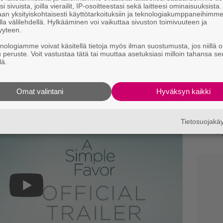
i sivuista, joilla vierailit, IP-osoitteestasi sekä laitteesi ominaisuuksista
e
an yksityiskohtaisesti käyttötarkoituksiin ja teknologiakumppaneihimm
la välilehdellä. Hylkääminen voi vaikuttaa sivuston toimivuuteen ja
O
yyteen.
d
knologiamme voivat käsitellä tietoja myös ilman suostumusta, jos niillä o
o
u peruste. Voit vastustaa tätä tai muuttaa asetuksiasi milloin tahansa se
lä.
Il
 Suomessa 21. syyskuuta.
r
k
Omat valintani
Hyväksyn kaikki
Sc
Tietosuojak
m
–