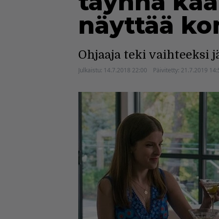
täynnä kään
näyttää kom
Ohjaaja teki vaihteeksi 
Julkaistu:
14.7.2018 22:00
Päivitetty:
21.7.2019 14: