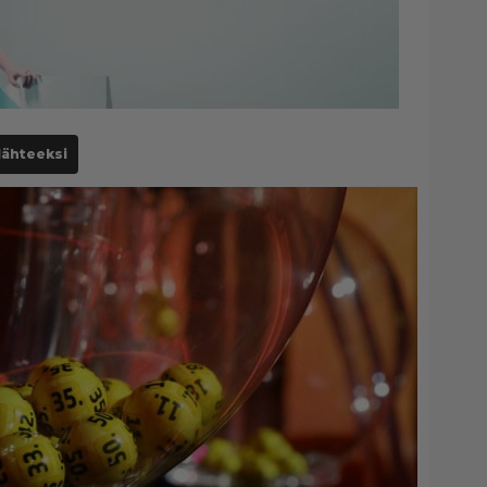
lähteeksi