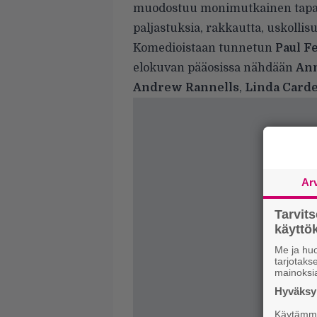
muodostuu monimutkainen tapaus 
paljastuksia, rakkautta, uskollis
Komedioistaan tunnetun
Paul F
elokuvan pääosissa nähdään
Ann
Andrew Rannells
,
Linda Carde
Ar
Tarvit
käytt
Me ja huo
tarjotak
mainoksi
Hyväksym
Käytämme 