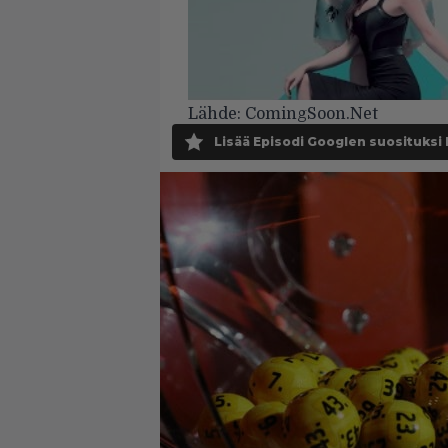
Lähde:
ComingSoon.Net
Lisää Episodi Googlen suosituksi 