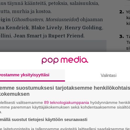
täynnä käänteitä, petoksia, salaisuuksia,
uutta, murhia ja kostoa.
Yö
k
eigin
(
Ghostbusters
,
Morsiusneidot
) ohjaaman
k
a Kendrick
,
Blake Lively
,
Henry Golding
,
llini
,
Jean Smart
ja
Rupert Friend
.
T
T
s
T
–
t
vostamme yksityisyyttäsi
Valintasi
I
semme suostumuksesi tarjotaksemme henkilökohtai
s
ökokemuksen
t
lellisesti valitsemamme
89 teknologiakumppania
hyödynnämme henkilö
k
semme paremman käyttäjäkokemuksen sekä kohdentaaksemme sisältöä
a.
H
ällä suostut tietojesi käyttöön seuraavasti
e
M
laitetunnisteita ja tallennamme evästeitä laitteellesi saadaksemme tie